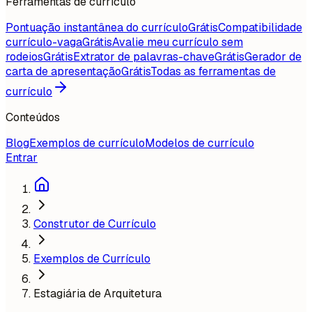
Ferramentas de currículo
Pontuação instantânea do currículo
Grátis
Compatibilidade
currículo-vaga
Grátis
Avalie meu currículo sem
rodeios
Grátis
Extrator de palavras-chave
Grátis
Gerador de
carta de apresentação
Grátis
Todas as ferramentas de
currículo
Conteúdos
Blog
Exemplos de currículo
Modelos de currículo
Entrar
Construtor de Currículo
Exemplos de Currículo
Estagiária de Arquitetura