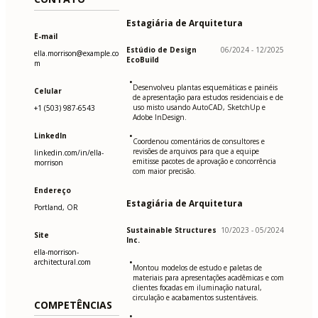
Estagiária de Arquitetura
E-mail
Estúdio de Design
06/2024 - 12/2025
ella.morrison@example.co
EcoBuild
m
•
Desenvolveu plantas esquemáticas e painéis
Celular
de apresentação para estudos residenciais e de
uso misto usando AutoCAD, SketchUp e
+1 (503) 987-6543
Adobe InDesign.
•
LinkedIn
Coordenou comentários de consultores e
revisões de arquivos para que a equipe
linkedin.com/in/ella-
emitisse pacotes de aprovação e concorrência
morrison
com maior precisão.
Endereço
Estagiária de Arquitetura
Portland, OR
Sustainable Structures
10/2023 - 05/2024
Site
Inc.
ella-morrison-
•
architectural.com
Montou modelos de estudo e paletas de
materiais para apresentações acadêmicas e com
clientes focadas em iluminação natural,
circulação e acabamentos sustentáveis.
COMPETÊNCIAS
•