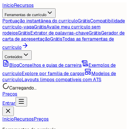
Início
Recursos
Ferramentas de currículo
Pontuação instantânea do currículo
Grátis
Compatibilidade
currículo-vaga
Grátis
Avalie meu currículo sem
rodeios
Grátis
Extrator de palavras-chave
Grátis
Gerador de
carta de apresentação
Grátis
Todas as ferramentas de
currículo
Conteúdos
Blog
Conselhos e guias de carreira
Exemplos de
currículo
Explore por família de cargos
Modelos de
currículo
Layouts limpos compatíveis com ATS
Carregando...
Preços
Entrar
Início
Recursos
Preços