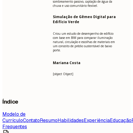
sombreamento passivo, captação de água da
chuva e uso comunitário flexível.
Simulação de Gêmeo Digital para
Edifício Verde
Criou um estudo de desempenho de edifício
com base em BIM para comparar iluminação
natural, circulação e escolhas de materiais em
um conceito de prédio sustentável de baixo
porte.
Mariana Costa
[object Object]
Índice
Modelo de
Currículo
Contato
Resumo
Habilidades
Experiência
Educação
Frequentes