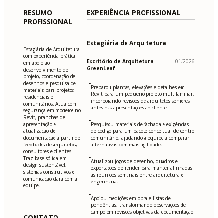
RESUMO
EXPERIÊNCIA PROFISSIONAL
PROFISSIONAL
Estagiária de Arquitetura
Estagiária de Arquitetura
com experiência prática
Escritório de Arquitetura
01/2026
em apoio ao
GreenLeaf
desenvolvimento de
projeto, coordenação de
•
desenhos e pesquisa de
Preparou plantas, elevações e detalhes em
materiais para projetos
Revit para um pequeno projeto multifamiliar,
residenciais e
incorporando revisões de arquitetos seniores
comunitários. Atua com
antes das apresentações ao cliente.
segurança em modelos no
Revit, pranchas de
•
apresentação e
Pesquisou materiais de fachada e exigências
atualização de
de código para um pacote conceitual de centro
documentação a partir de
comunitário, ajudando a equipe a comparar
feedbacks de arquitetos,
alternativas com mais agilidade.
consultores e clientes.
•
Traz base sólida em
Atualizou jogos de desenho, quadros e
design sustentável,
exportações de render para manter alinhadas
sistemas construtivos e
as reuniões semanais entre arquitetura e
comunicação clara com a
engenharia.
equipe.
•
Apoiou medições em obra e listas de
pendências, transformando observações de
campo em revisões objetivas da documentação.
CONTATO