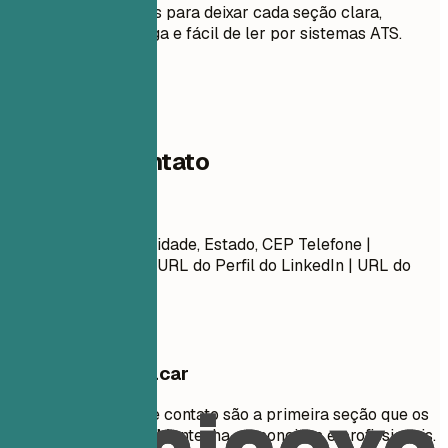
Orientações práticas para deixar cada seção clara,
relevante para a vaga e fácil de ler por sistemas ATS.
01
Dados de contato
Dados de contato
Nome Sobrenome Cidade, Estado, CEP Telefone |
Endereço de E-mail URL do Perfil do LinkedIn | URL do
Portfólio (Opcional)
O que vale destacar
Suas informações de contato são a primeira seção que os
recrutadores veem. Mantenha-as concisas e profissionais.