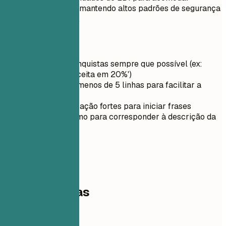
crescimento rápido, mantendo altos padrões de segurança
e precisão de dados.
Dicas rápidas
Quantifique conquistas sempre que possível (ex:
'Aumentei a receita em 20%')
Mantenha em menos de 5 linhas para facilitar a
leitura
Use verbos de ação fortes para iniciar frases
Adapte o resumo para corresponder à descrição da
vaga
03
Competências
Competências