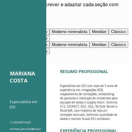
Peça à IA para reescrever e adaptar cada seção com
você.
Editar com IA
Azul-marinho
Prestígio
Moderno minimalista
Meridian
Clássico
Moderno limpo
Nimbus
Azul-marinho
Prestígio
Moderno minimalista
Meridian
Clássico
Moderno limpo
Nimbus
RESUMO PROFISSIONAL
MARIANA
COSTA
Especialista em EDI com mais de 5 anos de
experiência em integrações B2B,
mapeamento de transações, onboarding
de parceiros e resolução de incidentes para
Especialista em
equipes de varejo e supply chain. Domina
EDI
X12, EDIFACT, AS2, SQL, BizTalk Server e
MuleSoft, com histórico de reduzir
correções manuais, melhorar qualidade de
dados e manter fluxos EDI confiáveis.
+1 (555) 987-6543
michael.johnson@email
EXPERIÊNCIA PROFISSIONAL