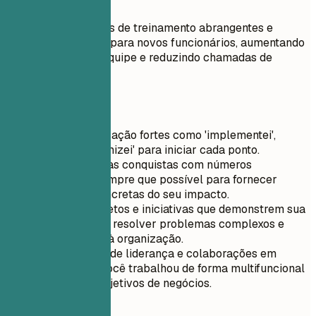
Faça assim
Desenvolvi materiais de treinamento abrangentes e
conduzi workshops para novos funcionários, aumentando
a competência da equipe e reduzindo chamadas de
suporte em 25%.
Dicas rápidas
Use verbos de ação fortes como 'implementei',
'liderei' ou 'otimizei' para iniciar cada ponto.
Quantifique suas conquistas com números
específicos sempre que possível para fornecer
evidências concretas do seu impacto.
Destaque projetos e iniciativas que demonstrem sua
capacidade de resolver problemas complexos e
agregar valor à organização.
Exiba funções de liderança e colaborações em
equipe onde você trabalhou de forma multifuncional
para atingir objetivos de negócios.