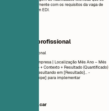
alinham diretamente com os requisitos da vaga de
Especialista em EDI.
04
Experiência profissional
Experiência profissional
Cargo
| Nome da Empresa | Localização
Mês Ano – Mês
Ano
- Verbo de ação + Contexto + Resultado (Quantificado)
- Liderou [Projeto] resultando em [Resultado]... -
Colaborou com [Equipe] para implementar
[Funcionalidade]...
O que vale destacar