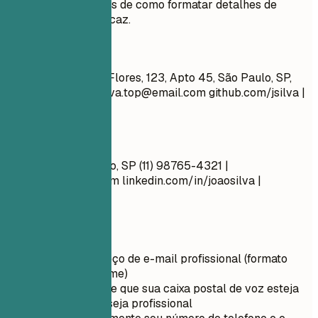
Veja exemplos claros de como formatar detalhes de
contato de forma eficaz.
Evite
João Silva Rua das Flores, 123, Apto 45, São Paulo, SP,
01000-000
joao.silva.top@email.com
github.com/jsilva |
solteiro, 34 anos
Faça assim
João Silva São Paulo, SP (11) 98765-4321 |
joao.silva@email.com
linkedin.com/in/joaosilva |
josedasilva-edi.com
Dicas rápidas
Use um endereço de e-mail profissional (formato
nome.sobrenome)
Certifique-se de que sua caixa postal de voz esteja
configurada e seja profissional