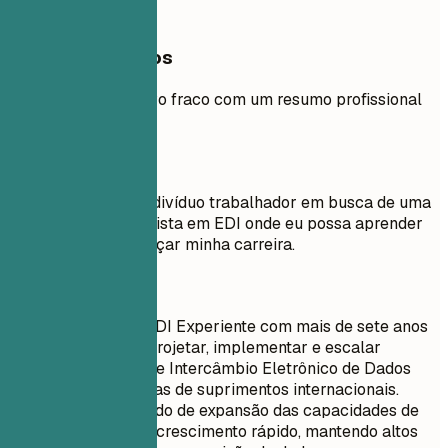
Exemplos práticos
Compare um objetivo fraco com um resumo profissional
forte.
Evite
Objetivo: Sou um indivíduo trabalhador em busca de uma
posição de Especialista em EDI onde eu possa aprender
coisas novas e avançar minha carreira.
Faça assim
Gerente Global de EDI Experiente com mais de sete anos
de experiência em projetar, implementar e escalar
sistemas robustos de Intercâmbio Eletrônico de Dados
para suportar cadeias de suprimentos internacionais.
Histórico comprovado de expansão das capacidades de
EDI para acomodar crescimento rápido, mantendo altos