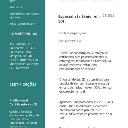
.com
Austin, TX
linkedin.com/in/michae
01/2022
Especialista Sênior em
l-johnson
EDI
mj-edisolutions.com
Tech Company Inc
COMPETÊNCIAS
São Francisco, CA
AS2 Protocol, X12
Standards, EDIFACT
Standards, Data
•
Liderou onboarding AS2 e rotação de
Mapping, BizTalk
certificados para parceiros comerciais
Server, MuleSoft, EDI
estratégicos, fortalecendo a troca segura
Middleware Solutions,
de documentos e reduzindo
SQL Databases
escalonamentos de conexão.
•
Criou validações EDI automáticas para
pedidos de compra, faturas e avisos de
CERTIFICAÇÕES
embarque, reduzindo em 50% o tempo
de correção manual.
Profissional
•
Aprimorou mapeamentos X12 e EDIFACT
Certificado em EDI
entre ERP e middleware, elevando a
precisão dos dados para 99,5% e
Concluiu formação
reduzindo atrasos de processamento em
avançada em práticas de
20%.
Electronic Data
Interchange, incluindo
mapeamento,