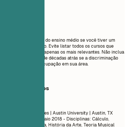
cargos de liderança.
Evite isto
Não inclua detalhes do ensino médio se você tiver um
diploma universitário. Evite listar todos os cursos que
você fez; selecione apenas os mais relevantes. Não inclua
datas de formatura de décadas atrás se a discriminação
etária for uma preocupação em sua área.
Exemplos práticos
Evite
Bacharelado em Artes | Austin University | Austin, TX
Setembro 2014 – Maio 2018
- Disciplinas: Cálculo,
Literatura, Psicologia, História da Arte, Teoria Musical