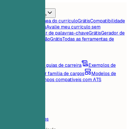
Início
Recursos
Ferramentas de currículo
Pontuação instantânea do currículo
Grátis
Compatibilidade
currículo-vaga
Grátis
Avalie meu currículo sem
rodeios
Grátis
Extrator de palavras-chave
Grátis
Gerador de
carta de apresentação
Grátis
Todas as ferramentas de
currículo
Conteúdos
Blog
Conselhos e guias de carreira
Exemplos de
currículo
Explore por família de cargos
Modelos de
currículo
Layouts limpos compatíveis com ATS
Carregando...
Preços
Entrar
Início
Recursos
Preços