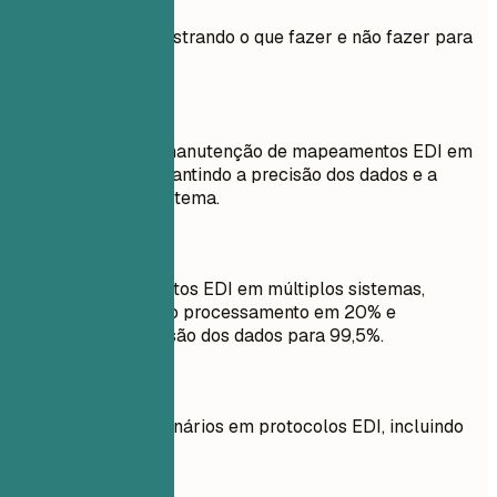
Exemplo prático mostrando o que fazer e não fazer para
experiências
Evite
Responsável pela manutenção de mapeamentos EDI em
vários sistemas, garantindo a precisão dos dados e a
confiabilidade do sistema.
Faça assim
Otimizei mapeamentos EDI em múltiplos sistemas,
reduzindo atrasos no processamento em 20% e
melhorando a precisão dos dados para 99,5%.
Evite
Treinei novos funcionários em protocolos EDI, incluindo
padrões AS2 e X12.