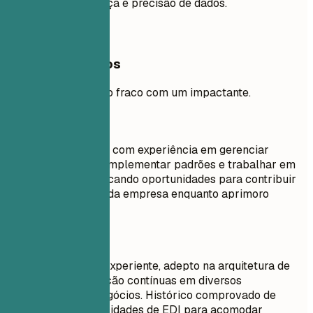
padrões de segurança e precisão de dados.
Exemplos práticos
Compare um resumo fraco com um impactante.
Evite
Especialista em EDI com experiência em gerenciar
transações de EDI, implementar padrões e trabalhar em
vários projetos. Buscando oportunidades para contribuir
para o crescimento da empresa enquanto aprimoro
minhas habilidades.
Faça assim
Um Mestre de EDI Experiente, adepto na arquitetura de
soluções de integração contínuas em diversos
ecossistemas de negócios. Histórico comprovado de
expansão das capacidades de EDI para acomodar