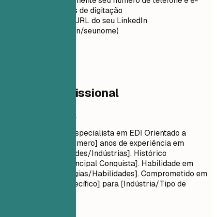
Verifique novamente seu número de telefone e e-
mail para erros de digitação
Personalize a URL do seu LinkedIn
(linkedin.com/in/seunome)
02
Resumo profissional
Resumo profissional
Título Profissional Especialista em EDI Orientado a
Resultados com [Número] anos de experiência em
[Principais Habilidades/Indústrias]. Histórico
comprovado de [Principal Conquista]. Habilidade em
[Principais Tecnologias/Habilidades]. Comprometido em
entregar [Valor Específico] para [Indústria/Tipo de
Empresa Alvo].