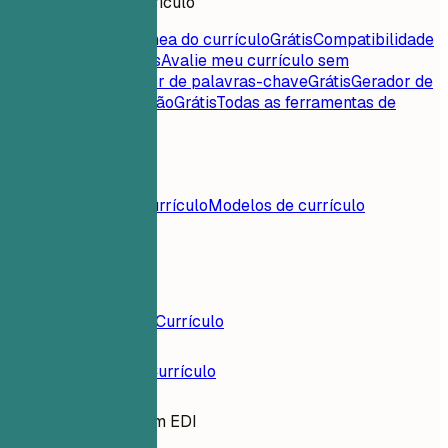
Ferramentas de currículo
Pontuação instantânea do currículo
Grátis
Compatibilidade
currículo-vaga
Grátis
Avalie meu currículo sem
rodeios
Grátis
Extrator de palavras-chave
Grátis
Gerador de
carta de apresentação
Grátis
Todas as ferramentas de
currículo
Conteúdos
Blog
Exemplos de currículo
Modelos de currículo
Entrar
Construtor de Currículo
Exemplos de Currículo
Especialista em EDI