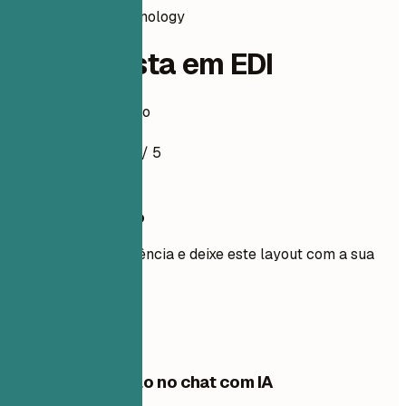
information-technology
Especialista em EDI
Exemplo de currículo
4.5
/ 5
Use este modelo
Adicione sua experiência e deixe este layout com a sua
cara.
Usar modelo
Edite este modelo no chat com IA