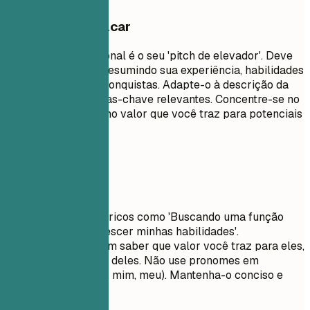
O que vale destacar
Um resumo profissional é o seu 'pitch de elevador'. Deve
ter de 3 a 5 frases, resumindo sua experiência, habilidades
chave e principais conquistas. Adapte-o à descrição da
vaga usando palavras-chave relevantes. Concentre-se no
que o torna único e no valor que você traz para potenciais
empregadores.
Evite isto
Evite objetivos genéricos como 'Buscando uma função
desafiadora para crescer minhas habilidades'.
Recrutadores querem saber que valor você traz para eles,
não o que você quer deles. Não use pronomes em
primeira pessoa (Eu, mim, meu). Mantenha-o conciso e
impactante.