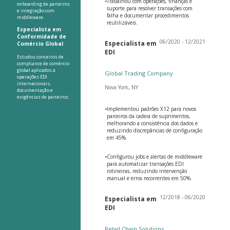
•
Trabalhou com operações, finanças e
onboarding de parceiros
suporte para resolver transações com
e integração com
falha e documentar procedimentos
middleware.
reutilizáveis.
Especialista em
Conformidade de
06/2020 - 12/2021
Especialista em
Comércio Global
EDI
Estudou conceitos de
compliance de comércio
global aplicados a
Global Trading Company
operações EDI
internacionais,
Nova York, NY
documentação e
exigências de parceiros.
•
Implementou padrões X12 para novos
parceiros da cadeia de suprimentos,
melhorando a consistência dos dados e
reduzindo discrepâncias de configuração
em 45%.
•
Configurou jobs e alertas de middleware
para automatizar transações EDI
rotineiras, reduzindo intervenção
manual e erros recorrentes em 50%.
12/2018 - 06/2020
Especialista em
EDI
Retail Chain Solutions