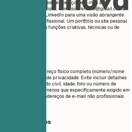
Certifique-se de que seu endereço de e-mail seja
apropriado (por exemplo,
nome.sobrenome@gmail.com
).
Inclua seu perfil do LinkedIn para uma visão abrangente
de sua trajetória profissional. Um portfólio ou site pessoal
é recomendado para funções criativas, técnicas ou de
design.
Evite isto
Não inclua seu endereço físico completo (número/nome
da rua) por motivos de privacidade. Evite incluir detalhes
pessoais como estado civil, idade, foto ou número de
segurança social, a menos que especificamente exigido em
seu país. Não use endereços de e-mail não profissionais.
Exemplos práticos