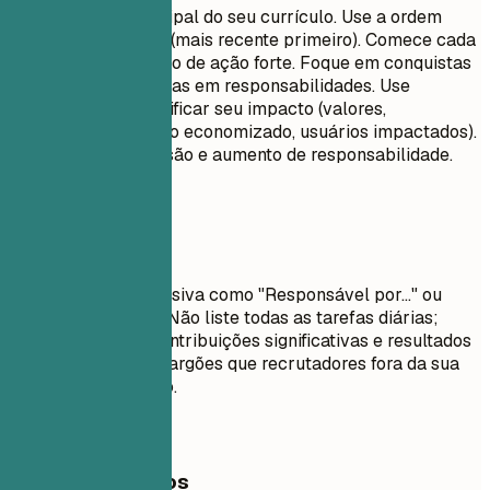
Esta é a parte principal do seu currículo. Use a ordem
cronológica inversa (mais recente primeiro). Comece cada
tópico com um verbo de ação forte. Foque em conquistas
e impacto, não apenas em responsabilidades. Use
números para quantificar seu impacto (valores,
porcentagens, tempo economizado, usuários impactados).
Demonstre progressão e aumento de responsabilidade.
Evite isto
Evite linguagem passiva como "Responsável por..." ou
"Encarregado de...". Não liste todas as tarefas diárias;
concentre-se em contribuições significativas e resultados
mensuráveis. Evite jargões que recrutadores fora da sua
área não entenderão.
Exemplos práticos