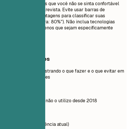
Não liste habilidades que você não se sinta confortável
em usar em uma entrevista. Evite usar barras de
progresso ou porcentagens para classificar suas
habilidades (ex: "Java: 80%"). Não inclua tecnologias
desatualizadas, a menos que sejam especificamente
exigidas.
Exemplos práticos
Exemplo prático mostrando o que fazer e o que evitar em
relação às habilidades
Evite
Protocolo AS2, mas não o utilizo desde 2018
Faça assim
Padrões X12 (proficiência atual)