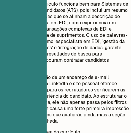
Este formato de currículo funciona bem para Sistemas de
Rastreamento de Candidatos (ATS), pois inclui um resumo
claro das qualificações que se alinham à descrição do
cargo de Especialista em EDI, como experiência em
gerenciamento de transações complexas de EDI e
otimização da cadeia de suprimentos. O uso de palavras-
chave relevantes como 'especialista em EDI', 'gestão da
cadeia de suprimentos' e 'integração de dados' garante
alta visibilidade nos resultados de busca para
recrutadores que procuram contratar candidatos
qualificados.
Além disso, a inclusão de um endereço de e-mail
profissional, perfil do LinkedIn e site pessoal oferece
maneiras adicionais para os recrutadores verificarem as
credenciais e a experiência do candidato. Ao estruturar o
currículo dessa forma, ele não apenas passa pelos filtros
do ATS, mas também causa uma forte primeira impressão
em revisores humanos que avaliarão ainda mais a seção
de experiência detalhada.
Pontuação instantânea do currículo