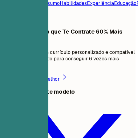
Currículo
Contato
Resumo
Habilidades
Experiência
Educação
Frequentes
Crie um Currículo que Te Contrate 60% Mais
Rápido
Em minutos, crie um currículo personalizado e compatível
com ATS comprovado para conseguir 6 vezes mais
entrevistas.
Crie um currículo melhor
Compartilhar este modelo