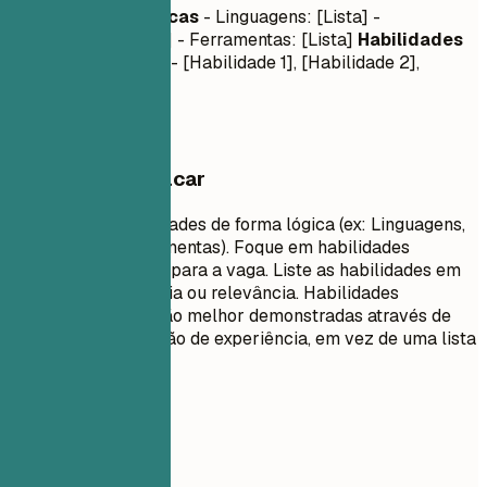
Habilidades Técnicas
- Linguagens: [Lista] -
Frameworks: [Lista] - Ferramentas: [Lista]
Habilidades
Comportamentais
- [Habilidade 1], [Habilidade 2],
[Habilidade 3]
O que vale destacar
Agrupe suas habilidades de forma lógica (ex: Linguagens,
Frameworks, Ferramentas). Foque em habilidades
técnicas relevantes para a vaga. Liste as habilidades em
ordem de proficiência ou relevância. Habilidades
comportamentais são melhor demonstradas através de
bullet points na seção de experiência, em vez de uma lista
simples.
Evite isto