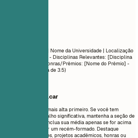
05
Formação
Formação
Nome do Diploma
| Nome da Universidade | Localização
Mês Ano – Mês Ano
- Disciplinas Relevantes: [Disciplina
1], [Disciplina 2] - Honras/Prêmios: [Nome do Prêmio] -
Média: X.X (se acima de 3.5)
O que vale destacar
Liste sua formação mais alta primeiro. Se você tem
experiência de trabalho significativa, mantenha a seção de
educação concisa. Inclua sua média apenas se for acima
de 3.5 ou se você for um recém-formado. Destaque
disciplinas relevantes, projetos acadêmicos, honras ou