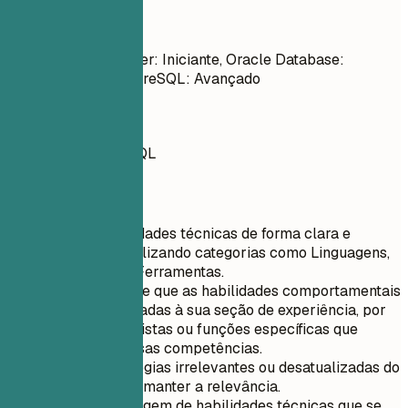
Evite
Microsoft SQL Server: Iniciante, Oracle Database:
Intermediário, PostgreSQL: Avançado
Faça assim
Bancos de Dados SQL
Dicas rápidas
Liste as habilidades técnicas de forma clara e
organizada, utilizando categorias como Linguagens,
Frameworks, Ferramentas.
Certifique-se de que as habilidades comportamentais
estejam integradas à sua seção de experiência, por
meio de conquistas ou funções específicas que
destaquem essas competências.
Exclua tecnologias irrelevantes ou desatualizadas do
currículo para manter a relevância.
Priorize a listagem de habilidades técnicas que se