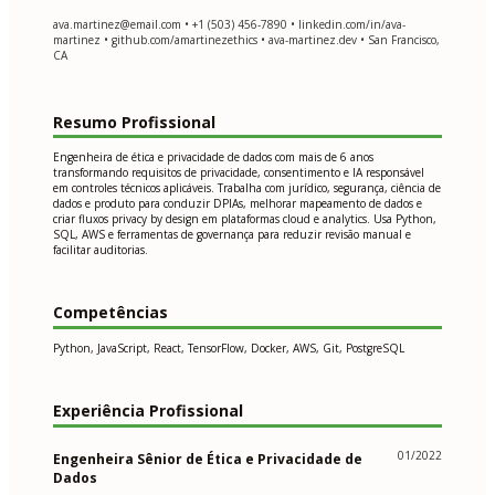
ava.martinez@email.com
• +1 (503) 456-7890 • linkedin.com/in/ava-
martinez • github.com/amartinezethics • ava-martinez.dev • San Francisco,
CA
Resumo Profissional
Engenheira de ética e privacidade de dados com mais de 6 anos
transformando requisitos de privacidade, consentimento e IA responsável
em controles técnicos aplicáveis. Trabalha com jurídico, segurança, ciência de
dados e produto para conduzir DPIAs, melhorar mapeamento de dados e
criar fluxos privacy by design em plataformas cloud e analytics. Usa Python,
SQL, AWS e ferramentas de governança para reduzir revisão manual e
facilitar auditorias.
Competências
Python, JavaScript, React, TensorFlow, Docker, AWS, Git, PostgreSQL
Experiência Profissional
01/2022
Engenheira Sênior de Ética e Privacidade de
Dados