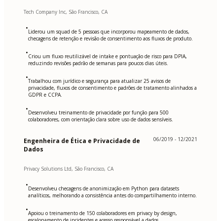
Tech Company Inc, São Francisco, CA
•
Liderou um squad de 5 pessoas que incorporou mapeamento de dados,
checagens de retenção e revisão de consentimento aos fluxos de produto.
•
Criou um fluxo reutilizável de intake e pontuação de risco para DPIA,
reduzindo revisões padrão de semanas para poucos dias úteis.
•
Trabalhou com jurídico e segurança para atualizar 25 avisos de
privacidade, fluxos de consentimento e padrões de tratamento alinhados a
GDPR e CCPA.
•
Desenvolveu treinamento de privacidade por função para 500
colaboradores, com orientação clara sobre uso de dados sensíveis.
06/2019 - 12/2021
Engenheira de Ética e Privacidade de
Dados
Privacy Solutions Ltd, São Francisco, CA
•
Desenvolveu checagens de anonimização em Python para datasets
analíticos, melhorando a consistência antes do compartilhamento interno.
•
Apoiou o treinamento de 150 colaboradores em privacy by design,
escalonamento de incidentes e acesso responsável a dados.