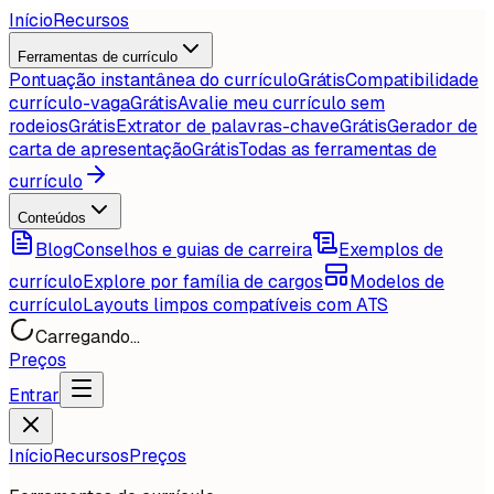
Início
Recursos
Ferramentas de currículo
Pontuação instantânea do currículo
Grátis
Compatibilidade
currículo-vaga
Grátis
Avalie meu currículo sem
rodeios
Grátis
Extrator de palavras-chave
Grátis
Gerador de
carta de apresentação
Grátis
Todas as ferramentas de
currículo
Conteúdos
Blog
Conselhos e guias de carreira
Exemplos de
currículo
Explore por família de cargos
Modelos de
currículo
Layouts limpos compatíveis com ATS
Carregando...
Preços
Entrar
Início
Recursos
Preços