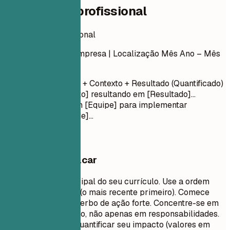
Experiência profissional
Experiência profissional
Cargo
| Nome da Empresa | Localização
Mês Ano – Mês
Ano
Verbo de Ação + Contexto + Resultado (Quantificado)
Liderou [Projeto] resultando em [Resultado]...
Colaborou com [Equipe] para implementar
[Funcionalidade]...
O que vale destacar
Esta é a seção principal do seu currículo. Use a ordem
cronológica inversa (o mais recente primeiro). Comece
cada item com um verbo de ação forte. Concentre-se em
conquistas e impacto, não apenas em responsabilidades.
Use números para quantificar seu impacto (valores em