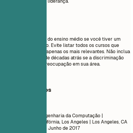
honras ou cargos de liderança.
Evite isto
Não inclua detalhes do ensino médio se você tiver um
diploma universitário. Evite listar todos os cursos que
você fez; selecione apenas os mais relevantes. Não inclua
datas de formatura de décadas atrás se a discriminação
por idade for uma preocupação em sua área.
Exemplos práticos
Evite
Bacharelado em Engenharia da Computação |
Universidade da Califórnia, Los Angeles | Los Angeles, CA
Setembro de 2013 – Junho de 2017