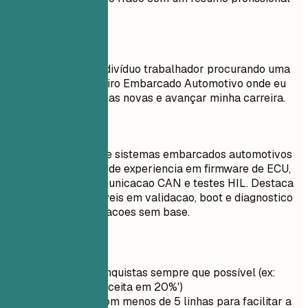
forte.
Evite
Objetivo: Sou um indivíduo trabalhador procurando uma
posição de Engenheiro Embarcado Automotivo onde eu
possa aprender coisas novas e avançar minha carreira.
Faça assim
Engenheiro senior de sistemas embarcados automotivos
com mais de 5 anos de experiencia em firmware de ECU,
modulos ADAS, comunicacao CAN e testes HIL. Destaca
melhorias mensuraveis em validacao, boot e diagnostico
sem adicionar afirmacoes sem base.
Dicas rápidas
Quantifique conquistas sempre que possível (ex:
'Aumento de receita em 20%')
Mantenha-o com menos de 5 linhas para facilitar a