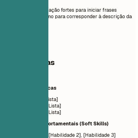
leitura
Use verbos de ação fortes para iniciar frases
Adapte o resumo para corresponder à descrição da
vaga
03
Competências
Competências
Habilidades Técnicas
Linguagens: [Lista]
Frameworks: [Lista]
Ferramentas: [Lista]
Habilidades Comportamentais (Soft Skills)
[Habilidade 1], [Habilidade 2], [Habilidade 3]