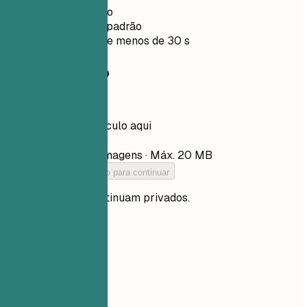
Sem cadastro
Privado por padrão
Normalmente menos de 30 s
Seu currículo
Arraste seu currículo aqui
Escolher arquivo
PDF, DOCX, TXT e imagens · Máx. 20 MB
Adicione seu currículo para continuar
Seus arquivos continuam privados.