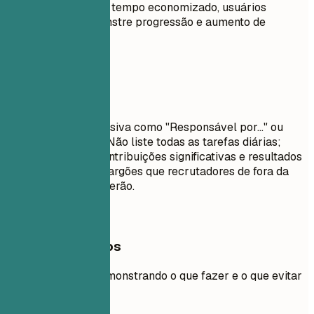
reais, porcentagens, tempo economizado, usuários
impactados). Demonstre progressão e aumento de
responsabilidade.
Evite isto
Evite linguagem passiva como "Responsável por..." ou
"Encarregado de...". Não liste todas as tarefas diárias;
concentre-se em contribuições significativas e resultados
mensuráveis. Evite jargões que recrutadores de fora da
sua área não entenderão.
Exemplos práticos
Exemplo prático demonstrando o que fazer e o que evitar
para experiências