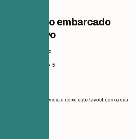
dev-engineering
Engenheiro embarcado
automotivo
Exemplo de currículo
4.5
/ 5
Use este modelo
Adicione sua experiência e deixe este layout com a sua
cara.
Usar modelo