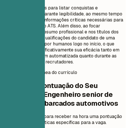
O uso de marcadores para listar conquistas e
responsabilidades garante legibilidade, ao mesmo tempo
em que mantém as informações críticas necessárias para
o reconhecimento do ATS. Além disso, ao focar
principalmente no resumo profissional e nos títulos dos
cargos, enfatiza as qualificações do candidato de uma
perspectiva legível por humanos logo no início, o que
pode aumentar significativamente sua eficácia tanto em
processos de triagem automatizada quanto durante as
revisões iniciais dos recrutadores.
Pontuação instantânea do currículo
Verifique a Pontuação do Seu
Currículo de Engenheiro senior de
sistemas embarcados automotivos
Envie seu currículo para receber na hora uma pontuação
ATS e melhorias práticas específicas para a vaga.