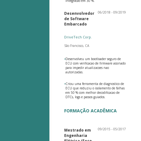
integracao em 30 %.
06/2018 - 09/2019
Desenvolvedor
de Software
Embarcado
DriveTech Corp.
São Francisco, CA
•
Desenvolveu um bootloader seguro de
ECU com verificacao de firmware assinado
para impedir atualizacoes nao
autorizadas.
•
Criou uma ferramenta de diagnostico de
ECU que reduziu o isolamento de falhas
em 50 % com melhor decodificacao de
DTCs, logs e passos guiados.
FORMAÇÃO ACADÊMICA
09/2015 - 05/2017
Mestrado em
Engenharia
Elétrica (Foco