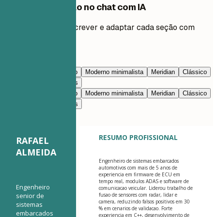
Edite este modelo no chat com IA
Peça à IA para reescrever e adaptar cada seção com
você.
Editar com IA
Azul-marinho
Prestígio
Moderno minimalista
Meridian
Clássico
Moderno limpo
Nimbus
Azul-marinho
Prestígio
Moderno minimalista
Meridian
Clássico
Moderno limpo
Nimbus
RESUMO PROFISSIONAL
RAFAEL
ALMEIDA
Engenheiro de sistemas embarcados
automotivos com mais de 5 anos de
experiencia em firmware de ECU em
tempo real, modulos ADAS e software de
Engenheiro
comunicacao veicular. Liderou trabalho de
senior de
fusao de sensores com radar, lidar e
camera, reduzindo falsos positivos em 30
sistemas
% em cenarios de validacao. Forte
embarcados
experiencia em C++, desenvolvimento de