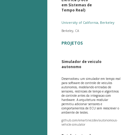
em Sistemas de
Tempo Real)
University of California, Berkeley
Berkeley, CA
PROJETOS
Simulador de veiculo
autonomo
Desenvolveu um simulador em tempo real
para software de controle de veiculos
autonomos, modelando entradas de
sensores, restricoes de tempo e algoritmos
de controle antes da integracao com
hardware. A arquitetura modular
permitiu adicionar sensores e
comportamentos de ECU sem reescrever o
ambiente de testes.
github.com/emartinezdev/autonomous-
vehicle-simulator