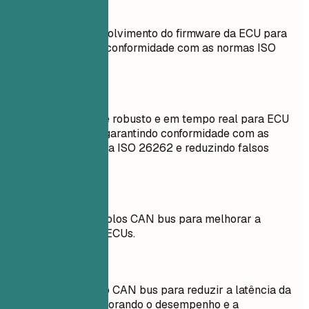
Evite
Trabalhei no desenvolvimento do firmware da ECU para
sistemas ADAS em conformidade com as normas ISO
26262.
Faça assim
Desenvolvi firmware robusto e em tempo real para ECU
de sistemas ADAS, garantindo conformidade com as
normas de segurança ISO 26262 e reduzindo falsos
positivos em 30%.
Evite
Implementei protocolos CAN bus para melhorar a
comunicação entre ECUs.
Faça assim
Otimizei o protocolo CAN bus para reduzir a latência da
rede em 30%, aprimorando o desempenho e a