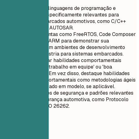
Priorize listar linguagens de programação e
frameworks especificamente relevantes para
sistemas embarcados automotivos, como C/C++
Embarcado ou AUTOSAR.
Inclua ferramentas como FreeRTOS, Code Composer
Studio, IAR EWARM para demonstrar sua
proficiência com ambientes de desenvolvimento
padrão da indústria para sistemas embarcados.
Evite mencionar habilidades comportamentais
básicas como 'trabalho em equipe' ou 'boa
comunicação'. Em vez disso, destaque habilidades
técnicas comportamentais como metodologias ágeis
ou design baseado em modelo, se aplicável.
Liste protocolos de segurança e padrões relevantes
para cibersegurança automotiva, como Protocolo
CAN Bus ou ISO 26262.
04