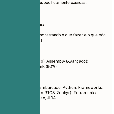
a menos que sejam especificamente exigidas.
Exemplos práticos
Exemplo prático demonstrando o que fazer e o que não
fazer nas habilidades
Evite
Linguagens: C (Básico), Assembly (Avançado);
Ferramentas: Simulink (80%)
Faça assim
Linguagens: C/C++ Embarcado, Python; Frameworks:
AUTOSAR, RTOS (FreeRTOS, Zephyr); Ferramentas:
Vector CANoe, Eclipse, JIRA
Dicas rápidas