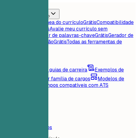
Início
Recursos
Ferramentas de currículo
Pontuação instantânea do currículo
Grátis
Compatibilidade
currículo-vaga
Grátis
Avalie meu currículo sem
rodeios
Grátis
Extrator de palavras-chave
Grátis
Gerador de
carta de apresentação
Grátis
Todas as ferramentas de
currículo
Conteúdos
Blog
Conselhos e guias de carreira
Exemplos de
currículo
Explore por família de cargos
Modelos de
currículo
Layouts limpos compatíveis com ATS
Carregando...
Preços
Entrar
Início
Recursos
Preços