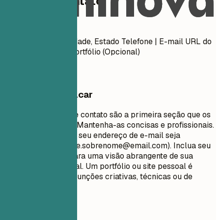
Dados de contato
Dados de contato
Nome Completo Cidade, Estado Telefone | E-mail URL do
LinkedIn | URL do Portfólio (Opcional)
O que vale destacar
Suas informações de contato são a primeira seção que os
recrutadores veem. Mantenha-as concisas e profissionais.
Certifique-se de que seu endereço de e-mail seja
apropriado (ex:
nome.sobrenome@email.com
). Inclua seu
perfil do LinkedIn para uma visão abrangente de sua
trajetória profissional. Um portfólio ou site pessoal é
recomendado para funções criativas, técnicas ou de
design.