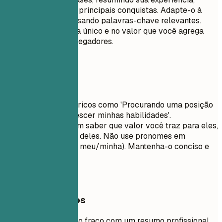
habilidades chave e principais conquistas. Adapte-o à
descrição da vaga usando palavras-chave relevantes.
Foque no que o torna único e no valor que você agrega
aos potenciais empregadores.
Evite isto
Evite objetivos genéricos como 'Procurando uma posição
desafiadora para crescer minhas habilidades'.
Recrutadores querem saber que valor você traz para eles,
não o que você quer deles. Não use pronomes em
primeira pessoa (eu, meu/minha). Mantenha-o conciso e
impactante.
Exemplos práticos
Compare um objetivo fraco com um resumo profissional