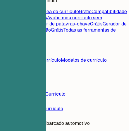
Ferramentas de currículo
Pontuação instantânea do currículo
Grátis
Compatibilidade
currículo-vaga
Grátis
Avalie meu currículo sem
rodeios
Grátis
Extrator de palavras-chave
Grátis
Gerador de
carta de apresentação
Grátis
Todas as ferramentas de
currículo
Conteúdos
Blog
Exemplos de currículo
Modelos de currículo
Entrar
Construtor de Currículo
Exemplos de Currículo
Engenheiro embarcado automotivo