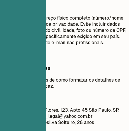
Evite isto
Não inclua seu endereço físico completo (número/nome
da rua) por motivos de privacidade. Evite incluir dados
pessoais como estado civil, idade, foto ou número de CPF,
a menos que seja especificamente exigido em seu país.
Não use endereços de e-mail não profissionais.
Exemplos práticos
Veja exemplos claros de como formatar os detalhes de
contato de forma eficaz.
Evite
João Silva Rua das Flores, 123, Apto 45 São Paulo, SP,
01000-000
juninho_legal@yahoo.com.br
linkedin.com/in/joaosilva Solteiro, 28 anos