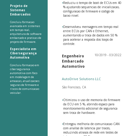
•
Reduziu o tempo de boot de ECUs em 40
Projeto de
% ajustando sequencias de inicializacao,
Sistemas
configuracao de firmware e codigo de
Embarcados
baixo nivel.
Concluiu formacao
avancada em sistemas
•
Desenvolveu mensagens em tempo real
em tempo real,
entre ECUs por CAN e Ethernet,
arquitetura de software
aumentando a troca de dados em 50 %
embarcado e praticas de
para acelerar a resposta dos loops de
projeto de firmware.
controle.
Especialista em
Cibersegurança
10/2019 - 03/2022
Engenheiro
Automotiva
Embarcado
Concluiu formacao em
Automotivo
ciberseguranca
automotiva com foco
em modelagem de
AutoDrive Solutions LLC
ameacas, atualizacoes
seguras de firmware e
São Francisco, CA
riscos de comunicacao
veicular.
•
Otimizou o uso de memoria do firmware
da ECU em 5 %, abrindo espaco para
monitoramento adicional de seguranca
sem troca de hardware.
•
Entregou melhoria de comunicacao CAN
com analise de latencia por traces,
reduzindo atrasos de rede em testes de