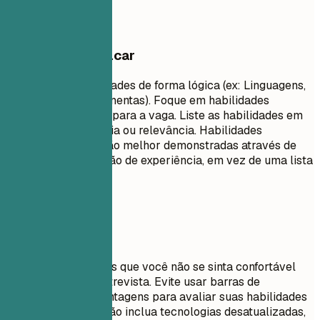
O que vale destacar
Agrupe suas habilidades de forma lógica (ex: Linguagens,
Frameworks, Ferramentas). Foque em habilidades
técnicas relevantes para a vaga. Liste as habilidades em
ordem de proficiência ou relevância. Habilidades
comportamentais são melhor demonstradas através de
bullet points na seção de experiência, em vez de uma lista
simples.
Evite isto
Não liste habilidades que você não se sinta confortável
em usar em uma entrevista. Evite usar barras de
progresso ou porcentagens para avaliar suas habilidades
(ex: "Java: 80%"). Não inclua tecnologias desatualizadas,