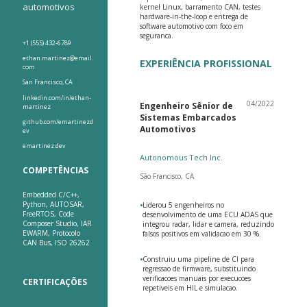
automotivos
kernel Linux, barramento CAN, testes
hardware-in-the-loop e entrega de
software automotivo com foco em
seguranca.
+1 (555) 432-6789
ethan.martinez@email.
EXPERIÊNCIA PROFISSIONAL
com
San Francisco, CA
linkedin.com/in/ethan-
04/2022
Engenheiro Sênior de
martinez
Sistemas Embarcados
github.com/emartinezd
Automotivos
ev
emartinez.dev
Autonomous Tech Inc.
COMPETÊNCIAS
São Francisco, CA
Embedded C/C++,
Python, AUTOSAR,
•
Liderou 5 engenheiros no
FreeRTOS, Code
desenvolvimento de uma ECU ADAS que
Composer Studio, IAR
integrou radar, lidar e camera, reduzindo
EWARM, Protocolo
falsos positivos em validacao em 30 %.
CAN Bus, ISO 26262
•
Construiu uma pipeline de CI para
regressao de firmware, substituindo
verificacoes manuais por execucoes
CERTIFICAÇÕES
repetiveis em HIL e simulacao.