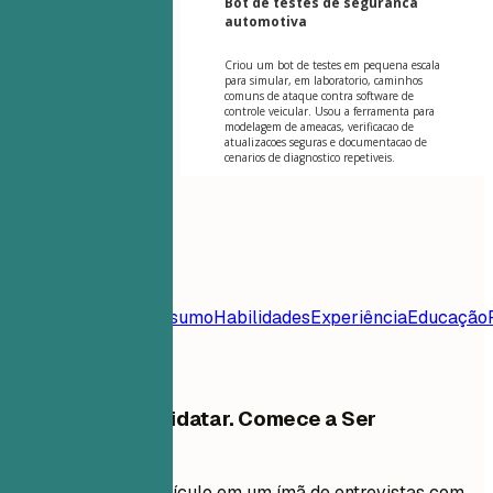
Bot de testes de seguranca
automotiva
Criou um bot de testes em pequena escala
para simular, em laboratorio, caminhos
comuns de ataque contra software de
controle veicular. Usou a ferramenta para
modelagem de ameacas, verificacao de
atualizacoes seguras e documentacao de
cenarios de diagnostico repetiveis.
Índice
Modelo de
Currículo
Contato
Resumo
Habilidades
Experiência
Educação
Frequentes
Pare de Se Candidatar. Comece a Ser
Contratado.
Transforme seu currículo em um ímã de entrevistas com