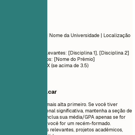
Formação
Formação
Nome do Diploma
| Nome da Universidade | Localização
Mês Ano – Mês Ano
Disciplinas Relevantes: [Disciplina 1], [Disciplina 2]
Honras/Prêmios: [Nome do Prêmio]
Média/GPA: X.X (se acima de 3.5)
O que vale destacar
Liste sua formação mais alta primeiro. Se você tiver
experiência profissional significativa, mantenha a seção de
educação concisa. Inclua sua média/GPA apenas se for
superior a 3.5 ou se você for um recém-formado.
Destaque disciplinas relevantes, projetos acadêmicos,