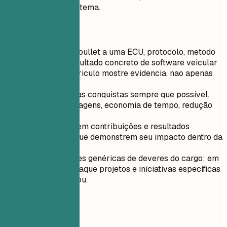
confiabilidade do sistema.
Dicas rápidas
Conecte cada bullet a uma ECU, protocolo, metodo
de teste ou resultado concreto de software veicular
para que o curriculo mostre evidencia, nao apenas
tarefas.
Quantifique suas conquistas sempre que possível.
Inclua porcentagens, economia de tempo, redução
de custos, etc.
Concentre-se em contribuições e resultados
significativos que demonstrem seu impacto dentro da
organização.
Evite descrições genéricas de deveres do cargo; em
vez disso, destaque projetos e iniciativas específicas
que você liderou.
05