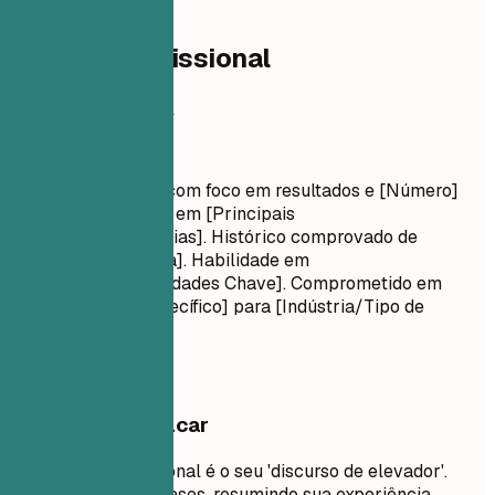
02
Resumo profissional
Resumo profissional
Título Profissional
[Nome da Função] com foco em resultados e [Número]
anos de experiência em [Principais
Habilidades/Indústrias]. Histórico comprovado de
[Principal Conquista]. Habilidade em
[Tecnologias/Habilidades Chave]. Comprometido em
entregar [Valor Específico] para [Indústria/Tipo de
Empresa Alvo].
O que vale destacar
Um resumo profissional é o seu 'discurso de elevador'.
Deve ter de 3 a 5 frases, resumindo sua experiência,