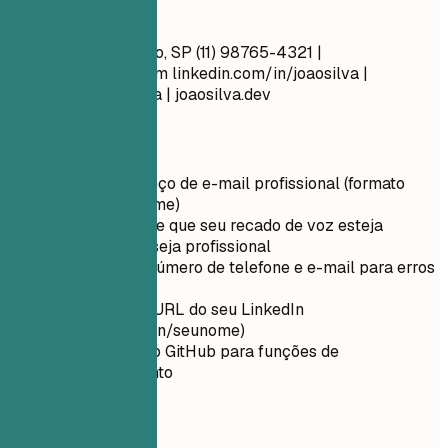
Faça assim
João Silva São Paulo, SP (11) 98765-4321 |
joao.silva@email.com
linkedin.com/in/joaosilva |
github.com/joaosilva | joaosilva.dev
Dicas rápidas
Use um endereço de e-mail profissional (formato
nome.sobrenome)
Certifique-se de que seu recado de voz esteja
configurado e seja profissional
Verifique seu número de telefone e e-mail para erros
de digitação
Personalize a URL do seu LinkedIn
(linkedin.com/in/seunome)
Inclua o link do GitHub para funções de
desenvolvimento