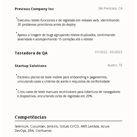
São Francisco, CA
Previous Company Inc
•
Executou testes funcionais e de regressão em releases web, identificando
30 problemas prioritários antes do deploy
•
Apoiou a triagem de bugs agrupando relatos duplicados, confirmando
severidade e acompanhando 15 correções até o reteste
01/2022 - 05/2023
Testadora de QA
Austin, TX
Startup Solutions
•
Escreveu planos de teste mobile para onboarding e pagamentos,
vinculando casos a critérios de aceite e requisitos de conformidade
•
Criou casos de teste manuais reutilizáveis para cobertura de navegadores
e dispositivos, encurtando ciclos de regressão em 20%
Competências
Selenium, Cucumber, Jenkins, GitLab CI/CD, AWS Lambda, Azure
DevOps, JIRA, Confluence