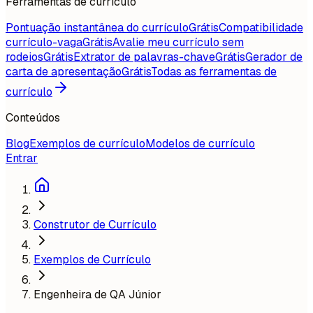
Ferramentas de currículo
Pontuação instantânea do currículo
Grátis
Compatibilidade
currículo-vaga
Grátis
Avalie meu currículo sem
rodeios
Grátis
Extrator de palavras-chave
Grátis
Gerador de
carta de apresentação
Grátis
Todas as ferramentas de
currículo
Conteúdos
Blog
Exemplos de currículo
Modelos de currículo
Entrar
Construtor de Currículo
Exemplos de Currículo
Engenheira de QA Júnior