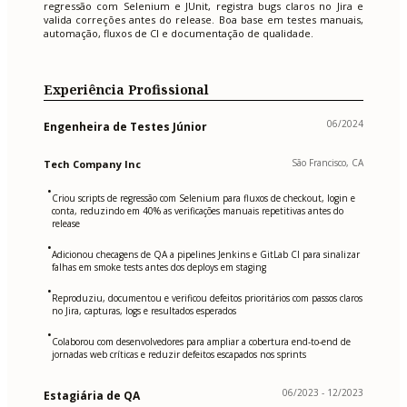
regressão com Selenium e JUnit, registra bugs claros no Jira e
valida correções antes do release. Boa base em testes manuais,
automação, fluxos de CI e documentação de qualidade.
Experiência Profissional
06/2024
Engenheira de Testes Júnior
São Francisco, CA
Tech Company Inc
•
Criou scripts de regressão com Selenium para fluxos de checkout, login e
conta, reduzindo em 40% as verificações manuais repetitivas antes do
release
•
Adicionou checagens de QA a pipelines Jenkins e GitLab CI para sinalizar
falhas em smoke tests antes dos deploys em staging
•
Reproduziu, documentou e verificou defeitos prioritários com passos claros
no Jira, capturas, logs e resultados esperados
•
Colaborou com desenvolvedores para ampliar a cobertura end-to-end de
jornadas web críticas e reduzir defeitos escapados nos sprints
06/2023 - 12/2023
Estagiária de QA