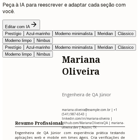
Peça à IA para reescrever e adaptar cada seção com
você.
Editar com IA
Prestígio
Azul-marinho
Moderno minimalista
Meridian
Clássico
Moderno limpo
Nimbus
Prestígio
Azul-marinho
Moderno minimalista
Meridian
Clássico
Moderno limpo
Nimbus
Mariana
Oliveira
Engenheira de QA Júnior
mariana.oliveira@example.com.br
| +1
(541) 987-6543 |
linkedin.com/in/mariana-oliveira |
Resumo Profissional
github.com/MarianaOliveiraQA | mariana-
oliveira.dev | Austin, TX
Engenheira de QA Júnior com experiência prática testando
aplicações web e mobile em times ágeis. Cria verificações de