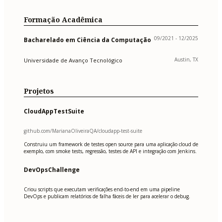
Formação Acadêmica
09/2021 - 12/2025
Bacharelado em Ciência da Computação
Austin, TX
Universidade de Avanço Tecnológico
Projetos
CloudAppTestSuite
github.com/MarianaOliveiraQA/cloudapp-test-suite
Construiu um framework de testes open source para uma aplicação cloud de
exemplo, com smoke tests, regressão, testes de API e integração com Jenkins.
DevOpsChallenge
Criou scripts que executam verificações end-to-end em uma pipeline
DevOps e publicam relatórios de falha fáceis de ler para acelerar o debug.