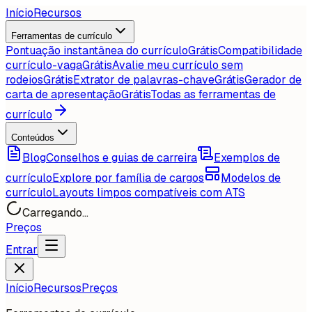
Início
Recursos
Ferramentas de currículo
Pontuação instantânea do currículo
Grátis
Compatibilidade
currículo-vaga
Grátis
Avalie meu currículo sem
rodeios
Grátis
Extrator de palavras-chave
Grátis
Gerador de
carta de apresentação
Grátis
Todas as ferramentas de
currículo
Conteúdos
Blog
Conselhos e guias de carreira
Exemplos de
currículo
Explore por família de cargos
Modelos de
currículo
Layouts limpos compatíveis com ATS
Carregando...
Preços
Entrar
Início
Recursos
Preços