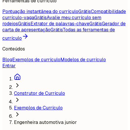
Ferramentas de currículo
Pontuação instantânea do currículo
Grátis
Compatibilidade
currículo-vaga
Grátis
Avalie meu currículo sem
rodeios
Grátis
Extrator de palavras-chave
Grátis
Gerador de
carta de apresentação
Grátis
Todas as ferramentas de
currículo
Conteúdos
Blog
Exemplos de currículo
Modelos de currículo
Entrar
Construtor de Currículo
Exemplos de Currículo
Engenheira automotiva junior