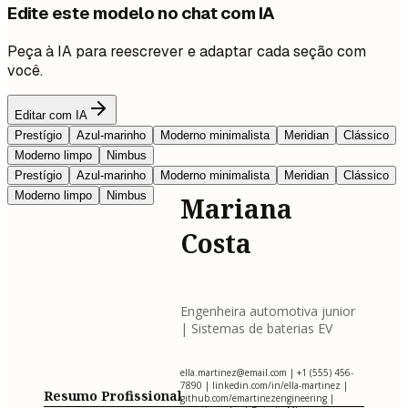
Edite este modelo no chat com IA
Peça à IA para reescrever e adaptar cada seção com
você.
Editar com IA
Prestígio
Azul-marinho
Moderno minimalista
Meridian
Clássico
Moderno limpo
Nimbus
Prestígio
Azul-marinho
Moderno minimalista
Meridian
Clássico
Moderno limpo
Nimbus
Mariana
Costa
Engenheira automotiva junior
| Sistemas de baterias EV
ella.martinez@email.com
| +1 (555) 456-
7890 | linkedin.com/in/ella-martinez |
Resumo Profissional
github.com/emartinezengineering |