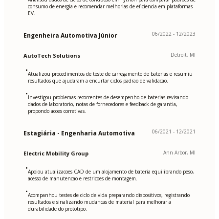
consumo de energia e recomendar melhorias de eficiencia em plataformas
EV.
06/2022 - 12/2023
Engenheira Automotiva Júnior
Detroit, MI
AutoTech Solutions
•
Atualizou procedimentos de teste de carregamento de baterias e resumiu
resultados que ajudaram a encurtar ciclos padrao de validacao.
•
Investigou problemas recorrentes de desempenho de baterias revisando
dados de laboratorio, notas de fornecedores e feedback de garantia,
propondo acoes corretivas.
06/2021 - 12/2021
Estagiária - Engenharia Automotiva
Ann Arbor, MI
Electric Mobility Group
•
Apoiou atualizacoes CAD de um alojamento de bateria equilibrando peso,
acesso de manutencao e restricoes de montagem.
•
Acompanhou testes de ciclo de vida preparando dispositivos, registrando
resultados e sinalizando mudancas de material para melhorar a
durabilidade do prototipo.