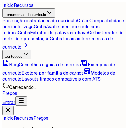
Início
Recursos
Ferramentas de currículo
Pontuação instantânea do currículo
Grátis
Compatibilidade
currículo-vaga
Grátis
Avalie meu currículo sem
rodeios
Grátis
Extrator de palavras-chave
Grátis
Gerador de
carta de apresentação
Grátis
Todas as ferramentas de
currículo
Conteúdos
Blog
Conselhos e guias de carreira
Exemplos de
currículo
Explore por família de cargos
Modelos de
currículo
Layouts limpos compatíveis com ATS
Carregando...
Preços
Entrar
Início
Recursos
Preços