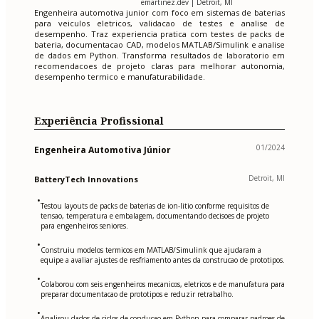
emartinez.dev | Detroit, MI
Engenheira automotiva junior com foco em sistemas de baterias
para veiculos eletricos, validacao de testes e analise de
desempenho. Traz experiencia pratica com testes de packs de
bateria, documentacao CAD, modelos MATLAB/Simulink e analise
de dados em Python. Transforma resultados de laboratorio em
recomendacoes de projeto claras para melhorar autonomia,
desempenho termico e manufaturabilidade.
Experiência Profissional
01/2024
Engenheira Automotiva Júnior
Detroit, MI
BatteryTech Innovations
•
Testou layouts de packs de baterias de ion-litio conforme requisitos de
tensao, temperatura e embalagem, documentando decisoes de projeto
para engenheiros seniores.
•
Construiu modelos termicos em MATLAB/Simulink que ajudaram a
equipe a avaliar ajustes de resfriamento antes da construcao de prototipos.
•
Colaborou com seis engenheiros mecanicos, eletricos e de manufatura para
preparar documentacao de prototipos e reduzir retrabalho.
•
Analisou dados de ciclos de conducao em Python para comparar padroes de