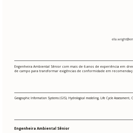
ella.wright@em
Engenheira Ambiental Sênior com mais de 6 anos de experiência em dren
de campo para transformar exigências de conformidade em recomendações 
Geographic Information Systems (GIS), Hydrological modeling, Life Cycle Assessment, C
Engenheira Ambiental Sênior