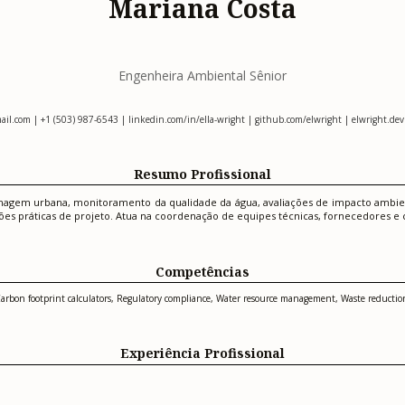
Mariana Costa
Engenheira Ambiental Sênior
ail.com
| +1 (503) 987-6543 | linkedin.com/in/ella-wright | github.com/elwright | elwright.dev
Resumo Profissional
agem urbana, monitoramento da qualidade da água, avaliações de impacto ambienta
práticas de projeto. Atua na coordenação de equipes técnicas, fornecedores e co
Competências
arbon footprint calculators, Regulatory compliance, Water resource management, Waste reduction 
Experiência Profissional