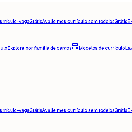
urrículo-vaga
Grátis
Avalie meu currículo sem rodeios
Grátis
Ex
culo
Explore por família de cargos
Modelos de currículo
La
urrículo-vaga
Grátis
Avalie meu currículo sem rodeios
Grátis
Ex