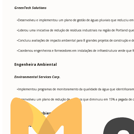
GreenTech Solutions
Desenvolveu e implementou um plano de gestão de águas pluviais que reduziu em 4
•
Liderou uma iniciativa de redução de resíduos industriais na região de Portland q
•
Concluiu avaliações de impacto ambiental para 8 grandes projetos de construção e 
•
Coordenou engenheiros e fornecedores em instalações de infraestrutura verde que fo
•
Engenheira Ambiental
Environmental Services Corp.
Implementou programas de monitoramento da qualidade da água que identificaram 7 f
•
Desenvolveu um plano de redução de resíduos que diminuiu em 15% a pegada de c
•
Engenheira Ambiental
Eco-Innovations LLC