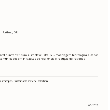
 | Portland, OR
l e infraestrutura sustentável. Usa GIS, modelagem hidrológica e dados
munidades em iniciativas de resiliência e redução de resíduos.
strategies, Sustainable material selection
05/2023