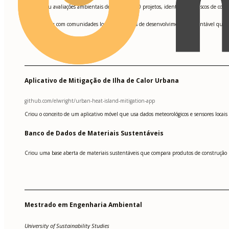
Realizou avaliações ambientais de área para 20 projetos, identificando riscos de c
•
Trabalhou com comunidades locais em planos de desenvolvimento sustentável que ad
•
Aplicativo de Mitigação de Ilha de Calor Urbana
github.com/elwright/urban-heat-island-mitigation-app
Criou o conceito de um aplicativo móvel que usa dados meteorológicos e sensores locais
Banco de Dados de Materiais Sustentáveis
Criou uma base aberta de materiais sustentáveis que compara produtos de construção po
Mestrado em Engenharia Ambiental
University of Sustainability Studies