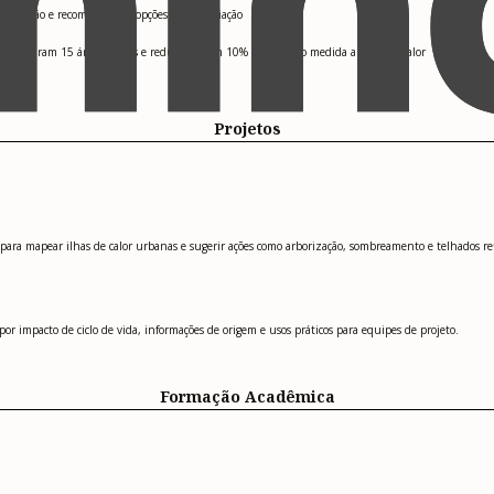
ontaminação e recomendando opções de remediação
icionaram 15 áreas verdes e reduziram em 10% a exposição medida a ilhas de calor
Projetos
 para mapear ilhas de calor urbanas e sugerir ações como arborização, sombreamento e telhados ref
r impacto de ciclo de vida, informações de origem e usos práticos para equipes de projeto.
Formação Acadêmica