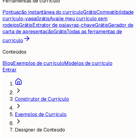
Ferramentas de currículo
Pontuação instantânea do currículo
Grátis
Compatibilidade
currículo-vaga
Grátis
Avalie meu currículo sem
rodeios
Grátis
Extrator de palavras-chave
Grátis
Gerador de
carta de apresentação
Grátis
Todas as ferramentas de
currículo
Conteúdos
Blog
Exemplos de currículo
Modelos de currículo
Entrar
Construtor de Currículo
Exemplos de Currículo
Designer de Conteúdo