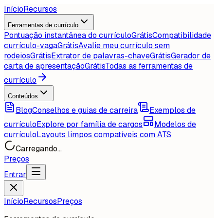
Início
Recursos
Ferramentas de currículo
Pontuação instantânea do currículo
Grátis
Compatibilidade
currículo-vaga
Grátis
Avalie meu currículo sem
rodeios
Grátis
Extrator de palavras-chave
Grátis
Gerador de
carta de apresentação
Grátis
Todas as ferramentas de
currículo
Conteúdos
Blog
Conselhos e guias de carreira
Exemplos de
currículo
Explore por família de cargos
Modelos de
currículo
Layouts limpos compatíveis com ATS
Carregando...
Preços
Entrar
Início
Recursos
Preços