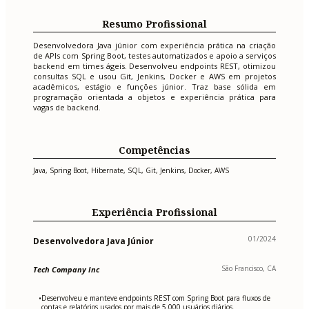
Resumo Profissional
Desenvolvedora Java júnior com experiência prática na criação
de APIs com Spring Boot, testes automatizados e apoio a serviços
backend em times ágeis. Desenvolveu endpoints REST, otimizou
consultas SQL e usou Git, Jenkins, Docker e AWS em projetos
acadêmicos, estágio e funções júnior. Traz base sólida em
programação orientada a objetos e experiência prática para
vagas de backend.
Competências
Java, Spring Boot, Hibernate, SQL, Git, Jenkins, Docker, AWS
Experiência Profissional
01/2024
Desenvolvedora Java Júnior
São Francisco, CA
Tech Company Inc
Desenvolveu e manteve endpoints REST com Spring Boot para fluxos de
•
contas e relatórios usados por mais de 5.000 usuários diários.