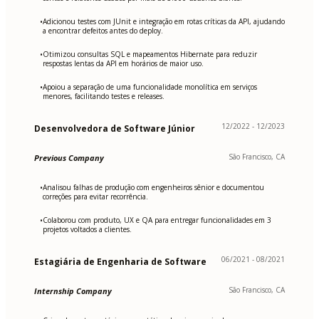
Adicionou testes com JUnit e integração em rotas críticas da API, ajudando
•
a encontrar defeitos antes do deploy.
Otimizou consultas SQL e mapeamentos Hibernate para reduzir
•
respostas lentas da API em horários de maior uso.
Apoiou a separação de uma funcionalidade monolítica em serviços
•
menores, facilitando testes e releases.
12/2022 - 12/2023
Desenvolvedora de Software Júnior
São Francisco, CA
Previous Company
Analisou falhas de produção com engenheiros sênior e documentou
•
correções para evitar recorrência.
Colaborou com produto, UX e QA para entregar funcionalidades em 3
•
projetos voltados a clientes.
06/2021 - 08/2021
Estagiária de Engenharia de Software
São Francisco, CA
Internship Company