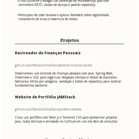
Criou durante o estágio um protótipo de microsserviço Java com
•
controllers REST, classes de serviço e padrão repository.
Participou de code reviews e aplicou feedback sobre legibilidade,
•
tratamento de erros e cobertura de testes.
Projetos
Rastreador de Finanças Pessoais
github.com/MarianaSilvaDev/personal-finance-tracker
Desenvolveu um controle de finanças pessoais com Java, Spring Boot,
Hibernate e SQL para organizar despesas mensais e metas de economia.
Adicionou filtros por categoria, validação e testes de repository para mostrar
fundamentos backend.
Website de Portfólio JAMStack
github.com/MarianaSilvaDev/portfolio-website
Criou um portfólio com Next.js e Tailwind CSS para apresentar projetos
Java, notas técnicas e atividade no GitHub em um site fácil de consultar.