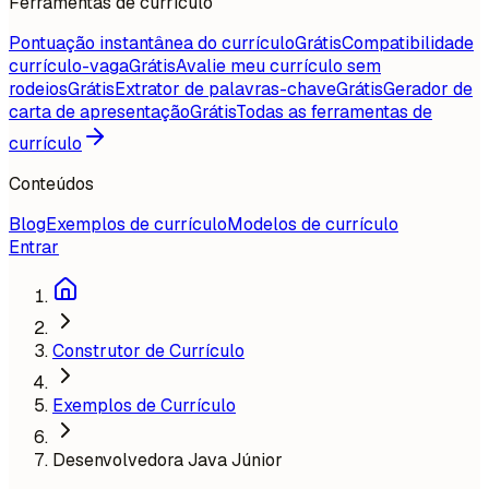
Ferramentas de currículo
Pontuação instantânea do currículo
Grátis
Compatibilidade
currículo-vaga
Grátis
Avalie meu currículo sem
rodeios
Grátis
Extrator de palavras-chave
Grátis
Gerador de
carta de apresentação
Grátis
Todas as ferramentas de
currículo
Conteúdos
Blog
Exemplos de currículo
Modelos de currículo
Entrar
Construtor de Currículo
Exemplos de Currículo
Desenvolvedora Java Júnior