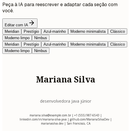
Peça à IA para reescrever e adaptar cada seção com
você.
Editar com IA
Meridian
Prestígio
Azul-marinho
Moderno minimalista
Clássico
Moderno limpo
Nimbus
Meridian
Prestígio
Azul-marinho
Moderno minimalista
Clássico
Moderno limpo
Nimbus
Mariana Silva
desenvolvedora Java júnior
mariana.silva@example.com.br
| +1 (555) 987-6543 |
linkedin.com/in/mariana-silva-java | github.com/MarianaSilvaDev |
marianasilva.dev | San Francisco, CA