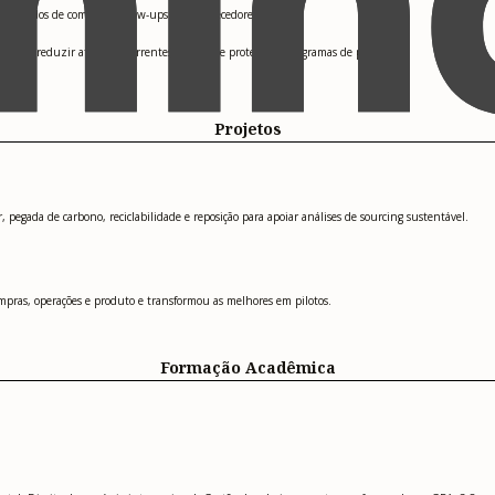
s, pedidos de compra e follow-ups com fornecedores.
imento, reduzir atrasos recorrentes em 50% e proteger cronogramas de produção.
Projetos
egada de carbono, reciclabilidade e reposição para apoiar análises de sourcing sustentável.
pras, operações e produto e transformou as melhores em pilotos.
Formação Acadêmica