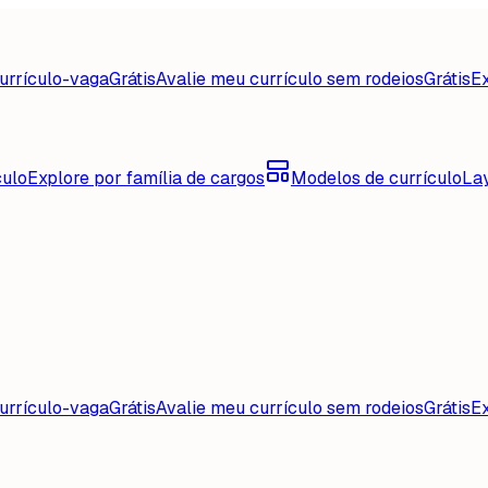
urrículo-vaga
Grátis
Avalie meu currículo sem rodeios
Grátis
Ex
culo
Explore por família de cargos
Modelos de currículo
La
urrículo-vaga
Grátis
Avalie meu currículo sem rodeios
Grátis
Ex