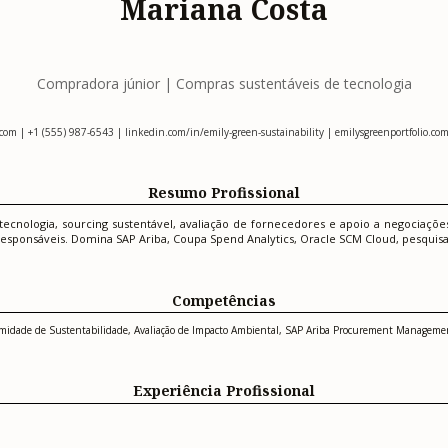
Mariana Costa
Compradora júnior | Compras sustentáveis de tecnologia
.com
| +1 (555) 987-6543 | linkedin.com/in/emily-green-sustainability | emilysgreenportfolio.com
Resumo Profissional
nologia, sourcing sustentável, avaliação de fornecedores e apoio a negociaçõe
s responsáveis. Domina SAP Ariba, Coupa Spend Analytics, Oracle SCM Cloud, pesqu
Competências
onformidade de Sustentabilidade, Avaliação de Impacto Ambiental, SAP Ariba Procurement Manage
Experiência Profissional