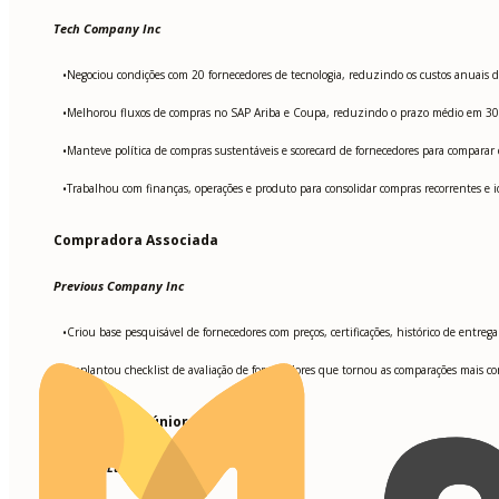
Tech Company Inc
Negociou condições com 20 fornecedores de tecnologia, reduzindo os custos anuais 
•
Melhorou fluxos de compras no SAP Ariba e Coupa, reduzindo o prazo médio em 30% 
•
Manteve política de compras sustentáveis e scorecard de fornecedores para comparar c
•
Trabalhou com finanças, operações e produto para consolidar compras recorrentes e i
•
Compradora Associada
Previous Company Inc
Criou base pesquisável de fornecedores com preços, certificações, histórico de entre
•
Implantou checklist de avaliação de fornecedores que tornou as comparações mais co
•
Compradora Júnior
Old Firm Ltd