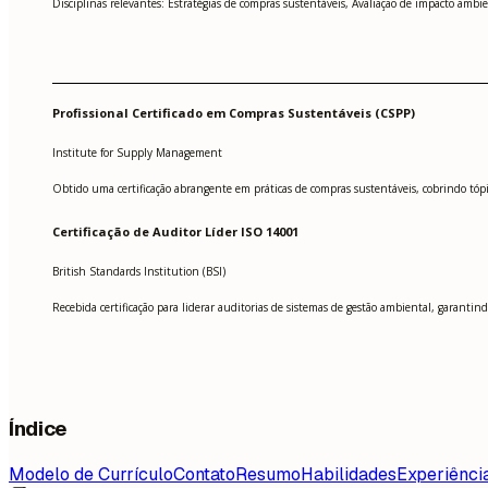
Disciplinas relevantes: Estratégias de compras sustentáveis, Avaliação de impacto ambi
Profissional Certificado em Compras Sustentáveis (CSPP)
Institute for Supply Management
Obtido uma certificação abrangente em práticas de compras sustentáveis, cobrindo tópi
Certificação de Auditor Líder ISO 14001
British Standards Institution (BSI)
Recebida certificação para liderar auditorias de sistemas de gestão ambiental, garanti
Índice
Modelo de Currículo
Contato
Resumo
Habilidades
Experiênci