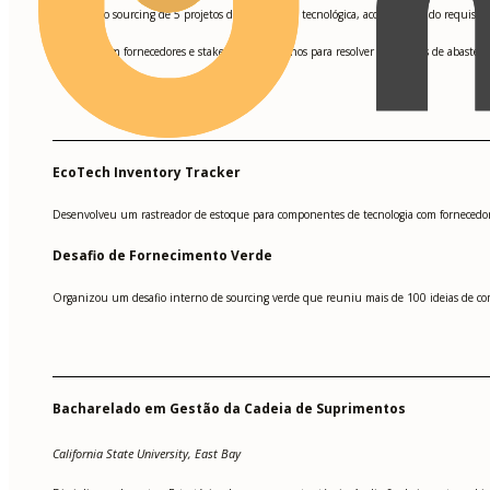
Apoiou o sourcing de 5 projetos de atualização tecnológica, acompanhando requisito
•
Atuou com fornecedores e stakeholders internos para resolver problemas de abastec
•
EcoTech Inventory Tracker
Desenvolveu um rastreador de estoque para componentes de tecnologia com fornecedor, p
Desafio de Fornecimento Verde
Organizou um desafio interno de sourcing verde que reuniu mais de 100 ideias de com
Bacharelado em Gestão da Cadeia de Suprimentos
California State University, East Bay