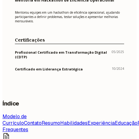
Mentoria em Hackathon de Eficiência Operacional
Mentorou equipes em um hackathon de eficiência operacional, ajudando
participantes a definir problemas, testar soluções e apresentar melhorias
mensuráveis.
Certificações
05/2025
Profissional Certificado em Transformação Digital
(CDTP)
10/2024
Certificado em Liderança Estratégica
Índice
Modelo de
Currículo
Contato
Resumo
Habilidades
Experiência
Educação
Frequentes