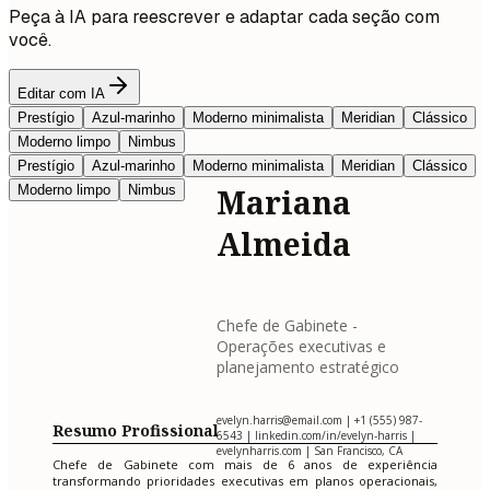
Peça à IA para reescrever e adaptar cada seção com
você.
Editar com IA
Prestígio
Azul-marinho
Moderno minimalista
Meridian
Clássico
Moderno limpo
Nimbus
Prestígio
Azul-marinho
Moderno minimalista
Meridian
Clássico
Moderno limpo
Nimbus
Mariana
Almeida
Chefe de Gabinete -
Operações executivas e
planejamento estratégico
evelyn.harris@email.com
| +1 (555) 987-
Resumo Profissional
6543 | linkedin.com/in/evelyn-harris |
evelynharris.com | San Francisco, CA
Chefe de Gabinete com mais de 6 anos de experiência
transformando prioridades executivas em planos operacionais,