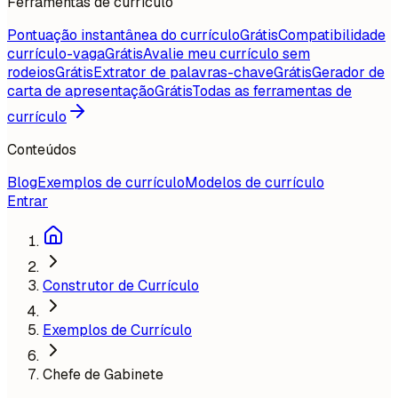
Ferramentas de currículo
Pontuação instantânea do currículo
Grátis
Compatibilidade
currículo-vaga
Grátis
Avalie meu currículo sem
rodeios
Grátis
Extrator de palavras-chave
Grátis
Gerador de
carta de apresentação
Grátis
Todas as ferramentas de
currículo
Conteúdos
Blog
Exemplos de currículo
Modelos de currículo
Entrar
Construtor de Currículo
Exemplos de Currículo
Chefe de Gabinete