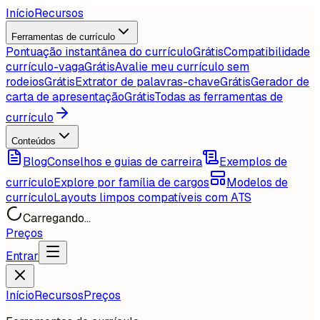
Início
Recursos
Ferramentas de currículo
Pontuação instantânea do currículo
Grátis
Compatibilidade
currículo-vaga
Grátis
Avalie meu currículo sem
rodeios
Grátis
Extrator de palavras-chave
Grátis
Gerador de
carta de apresentação
Grátis
Todas as ferramentas de
currículo
Conteúdos
Blog
Conselhos e guias de carreira
Exemplos de
currículo
Explore por família de cargos
Modelos de
currículo
Layouts limpos compatíveis com ATS
Carregando...
Preços
Entrar
Início
Recursos
Preços