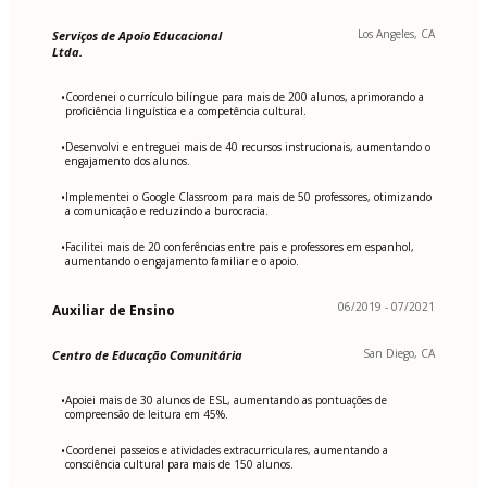
Los Angeles, CA
Serviços de Apoio Educacional
Ltda.
Coordenei o currículo bilíngue para mais de 200 alunos, aprimorando a
•
proficiência linguística e a competência cultural.
Desenvolvi e entreguei mais de 40 recursos instrucionais, aumentando o
•
engajamento dos alunos.
Implementei o Google Classroom para mais de 50 professores, otimizando
•
a comunicação e reduzindo a burocracia.
Facilitei mais de 20 conferências entre pais e professores em espanhol,
•
aumentando o engajamento familiar e o apoio.
06/2019 - 07/2021
Auxiliar de Ensino
San Diego, CA
Centro de Educação Comunitária
Apoiei mais de 30 alunos de ESL, aumentando as pontuações de
•
compreensão de leitura em 45%.
Coordenei passeios e atividades extracurriculares, aumentando a
•
consciência cultural para mais de 150 alunos.