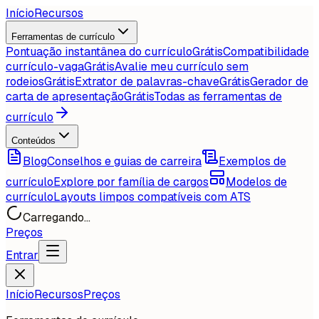
Início
Recursos
Ferramentas de currículo
Pontuação instantânea do currículo
Grátis
Compatibilidade
currículo-vaga
Grátis
Avalie meu currículo sem
rodeios
Grátis
Extrator de palavras-chave
Grátis
Gerador de
carta de apresentação
Grátis
Todas as ferramentas de
currículo
Conteúdos
Blog
Conselhos e guias de carreira
Exemplos de
currículo
Explore por família de cargos
Modelos de
currículo
Layouts limpos compatíveis com ATS
Carregando...
Preços
Entrar
Início
Recursos
Preços