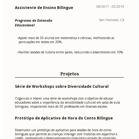
08/2017 - 05/2019
Assistente de Ensino Bilíngue
San Francisco, CA
Programa de Extensão
Educacional
Apoiei mais de 50 alunos em matemática e ciências, melhorando as
•
pontuações em testes em 20%.
Facilitei sessões de tutoria entre pares, reduzindo o absenteísmo em 10%.
•
Projetos
Série de Workshops sobre Diversidade Cultural
Organizei e liderei uma série de workshops com o objetivo de educar
educadores sobre a importância da sensibilidade cultural em salas de aula
bilíngues, impactando mais de 50 professores em diversas escolas.
Protótipo de Aplicativo de Hora do Conto Bilíngue
Desenvolvi um protótipo de aplicativo para sessões de hora do conto
bilíngues que permite às crianças interagir com histórias em espanhol e
inglês, promovendo o desenvolvimento linguístico através de conteúdo