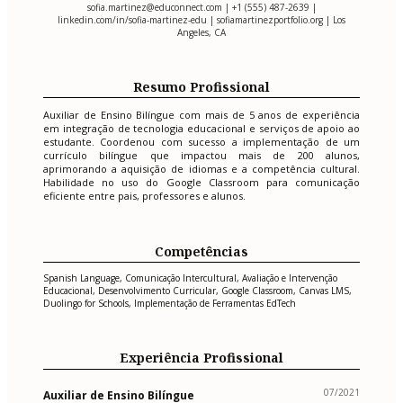
sofia.martinez@educonnect.com
| +1 (555) 487-2639 |
linkedin.com/in/sofia-martinez-edu | sofiamartinezportfolio.org | Los
Angeles, CA
Resumo Profissional
Auxiliar de Ensino Bilíngue com mais de 5 anos de experiência
em integração de tecnologia educacional e serviços de apoio ao
estudante. Coordenou com sucesso a implementação de um
currículo bilíngue que impactou mais de 200 alunos,
aprimorando a aquisição de idiomas e a competência cultural.
Habilidade no uso do Google Classroom para comunicação
eficiente entre pais, professores e alunos.
Competências
Spanish Language, Comunicação Intercultural, Avaliação e Intervenção
Educacional, Desenvolvimento Curricular, Google Classroom, Canvas LMS,
Duolingo for Schools, Implementação de Ferramentas EdTech
Experiência Profissional
07/2021
Auxiliar de Ensino Bilíngue