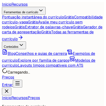
Início
Recursos
Ferramentas de currículo
Pontuação instantânea do currículo
Grátis
Compatibilidade
currículo-vaga
Grátis
Avalie meu currículo sem
rodeios
Grátis
Extrator de palavras-chave
Grátis
Gerador de
carta de apresentação
Grátis
Todas as ferramentas de
currículo
Conteúdos
Blog
Conselhos e guias de carreira
Exemplos de
currículo
Explore por família de cargos
Modelos de
currículo
Layouts limpos compatíveis com ATS
Carregando...
Preços
Entrar
Início
Recursos
Preços