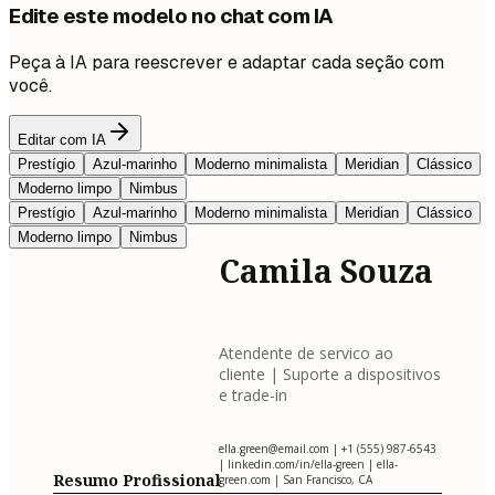
Edite este modelo no chat com IA
Peça à IA para reescrever e adaptar cada seção com
você.
Editar com IA
Prestígio
Azul-marinho
Moderno minimalista
Meridian
Clássico
Moderno limpo
Nimbus
Prestígio
Azul-marinho
Moderno minimalista
Meridian
Clássico
Moderno limpo
Nimbus
Camila Souza
Atendente de servico ao
cliente | Suporte a dispositivos
e trade-in
ella.green@email.com
| +1 (555) 987-6543
| linkedin.com/in/ella-green | ella-
Resumo Profissional
green.com | San Francisco, CA