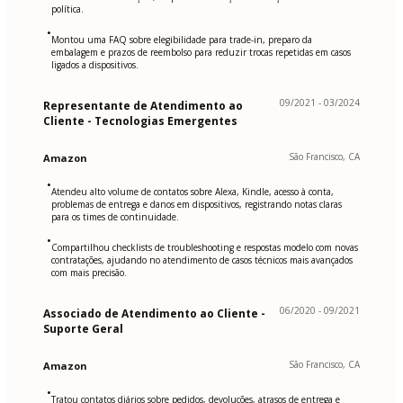
política.
•
Montou uma FAQ sobre elegibilidade para trade-in, preparo da
embalagem e prazos de reembolso para reduzir trocas repetidas em casos
ligados a dispositivos.
09/2021 - 03/2024
Representante de Atendimento ao
Cliente - Tecnologias Emergentes
São Francisco, CA
Amazon
•
Atendeu alto volume de contatos sobre Alexa, Kindle, acesso à conta,
problemas de entrega e danos em dispositivos, registrando notas claras
para os times de continuidade.
•
Compartilhou checklists de troubleshooting e respostas modelo com novas
contratações, ajudando no atendimento de casos técnicos mais avançados
com mais precisão.
06/2020 - 09/2021
Associado de Atendimento ao Cliente -
Suporte Geral
São Francisco, CA
Amazon
•
Tratou contatos diários sobre pedidos, devoluções, atrasos de entrega e