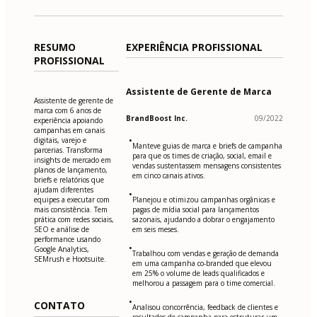
RESUMO
EXPERIÊNCIA PROFISSIONAL
PROFISSIONAL
Assistente de Gerente de Marca
Assistente de gerente de
marca com 6 anos de
BrandBoost Inc.
09/2022
experiência apoiando
campanhas em canais
•
digitais, varejo e
Manteve guias de marca e briefs de campanha
parcerias. Transforma
para que os times de criação, social, email e
insights de mercado em
vendas sustentassem mensagens consistentes
planos de lançamento,
em cinco canais ativos.
briefs e relatórios que
ajudam diferentes
•
equipes a executar com
Planejou e otimizou campanhas orgânicas e
mais consistência. Tem
pagas de mídia social para lançamentos
prática com redes sociais,
sazonais, ajudando a dobrar o engajamento
SEO e análise de
em seis meses.
performance usando
•
Google Analytics,
Trabalhou com vendas e geração de demanda
SEMrush e Hootsuite.
em uma campanha co-branded que elevou
em 25% o volume de leads qualificados e
melhorou a passagem para o time comercial.
•
CONTATO
Analisou concorrência, feedback de clientes e