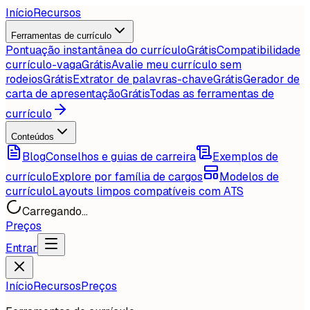
Início
Recursos
Ferramentas de currículo
Pontuação instantânea do currículo
Grátis
Compatibilidade
currículo-vaga
Grátis
Avalie meu currículo sem
rodeios
Grátis
Extrator de palavras-chave
Grátis
Gerador de
carta de apresentação
Grátis
Todas as ferramentas de
currículo
Conteúdos
Blog
Conselhos e guias de carreira
Exemplos de
currículo
Explore por família de cargos
Modelos de
currículo
Layouts limpos compatíveis com ATS
Carregando...
Preços
Entrar
Início
Recursos
Preços