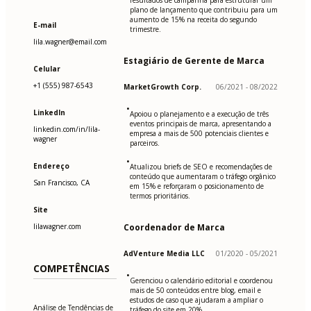
resultados de campanha para estruturar um
plano de lançamento que contribuiu para um
aumento de 15% na receita do segundo
E-mail
trimestre.
lila.wagner@email.com
Estagiário de Gerente de Marca
Celular
+1 (555) 987-6543
MarketGrowth Corp.
06/2021 - 08/2022
•
LinkedIn
Apoiou o planejamento e a execução de três
eventos principais de marca, apresentando a
linkedin.com/in/lila-
empresa a mais de 500 potenciais clientes e
wagner
parceiros.
•
Endereço
Atualizou briefs de SEO e recomendações de
conteúdo que aumentaram o tráfego orgânico
San Francisco, CA
em 15% e reforçaram o posicionamento de
termos prioritários.
Site
lilawagner.com
Coordenador de Marca
AdVenture Media LLC
01/2020 - 05/2021
COMPETÊNCIAS
•
Gerenciou o calendário editorial e coordenou
mais de 50 conteúdos entre blog, email e
estudos de caso que ajudaram a ampliar o
Análise de Tendências de
tráfego do site em 20%.