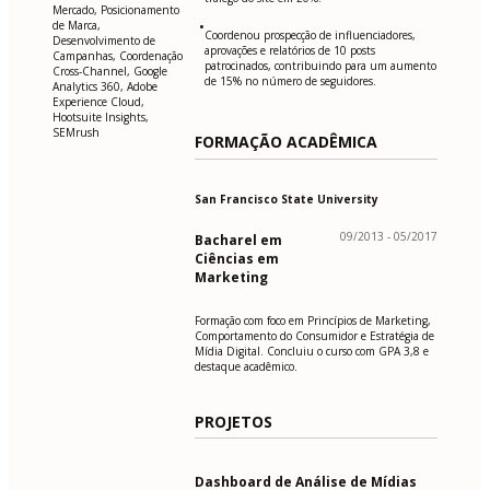
Mercado, Posicionamento
de Marca,
•
Coordenou prospecção de influenciadores,
Desenvolvimento de
aprovações e relatórios de 10 posts
Campanhas, Coordenação
patrocinados, contribuindo para um aumento
Cross-Channel, Google
de 15% no número de seguidores.
Analytics 360, Adobe
Experience Cloud,
Hootsuite Insights,
SEMrush
FORMAÇÃO ACADÊMICA
San Francisco State University
09/2013 - 05/2017
Bacharel em
Ciências em
Marketing
Formação com foco em Princípios de Marketing,
Comportamento do Consumidor e Estratégia de
Mídia Digital. Concluiu o curso com GPA 3,8 e
destaque acadêmico.
PROJETOS
Dashboard de Análise de Mídias