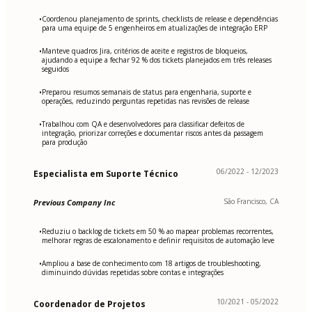
Coordenou planejamento de sprints, checklists de release e dependências
•
para uma equipe de 5 engenheiros em atualizações de integração ERP
Manteve quadros Jira, critérios de aceite e registros de bloqueios,
•
ajudando a equipe a fechar 92 % dos tickets planejados em três releases
seguidos
Preparou resumos semanais de status para engenharia, suporte e
•
operações, reduzindo perguntas repetidas nas revisões de release
Trabalhou com QA e desenvolvedores para classificar defeitos de
•
integração, priorizar correções e documentar riscos antes da passagem
para produção
06/2022 - 12/2023
Especialista em Suporte Técnico
São Francisco, CA
Previous Company Inc
Reduziu o backlog de tickets em 50 % ao mapear problemas recorrentes,
•
melhorar regras de escalonamento e definir requisitos de automação leve
Ampliou a base de conhecimento com 18 artigos de troubleshooting,
•
diminuindo dúvidas repetidas sobre contas e integrações
10/2021 - 05/2022
Coordenador de Projetos