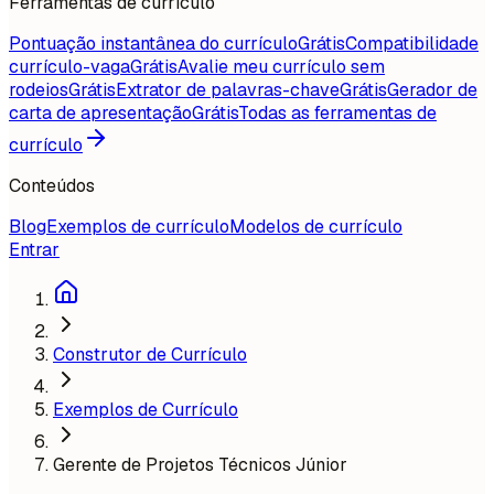
Ferramentas de currículo
Pontuação instantânea do currículo
Grátis
Compatibilidade
currículo-vaga
Grátis
Avalie meu currículo sem
rodeios
Grátis
Extrator de palavras-chave
Grátis
Gerador de
carta de apresentação
Grátis
Todas as ferramentas de
currículo
Conteúdos
Blog
Exemplos de currículo
Modelos de currículo
Entrar
Construtor de Currículo
Exemplos de Currículo
Gerente de Projetos Técnicos Júnior