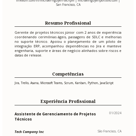
linkedin.com/in/michael-nguyen-techpm | michaelnguyenportfolio.com |
San Francisco, CA
Resumo Profissional
Gerente de projetos técnicos júnior com 2 anos de experiência
coordenando cerimônias ágeis, passagens de SDLC e melhorias
no suporte técnico. Apoiou o planejamento de um piloto de
integração ERP, acompanhou dependências no Jira e manteve
engenharia, suporte e áreas de negócio alinhados sobre riscos e
datas de release.
Competências
Jira, Trello, Asana, Microsoft Teams, Scrum, Kanban, Python, JavaScript
Experiência Profissional
01/2024
Assistente de Gerenciamento de Projetos
Técnicos
São Francisco, CA
Tech Company Inc