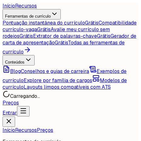
Início
Recursos
Ferramentas de currículo
Pontuação instantânea do currículo
Grátis
Compatibilidade
currículo-vaga
Grátis
Avalie meu currículo sem
rodeios
Grátis
Extrator de palavras-chave
Grátis
Gerador de
carta de apresentação
Grátis
Todas as ferramentas de
currículo
Conteúdos
Blog
Conselhos e guias de carreira
Exemplos de
currículo
Explore por família de cargos
Modelos de
currículo
Layouts limpos compatíveis com ATS
Carregando...
Preços
Entrar
Início
Recursos
Preços