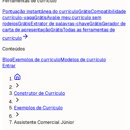
Ferramentas de currículo
Pontuação instantânea do currículo
Grátis
Compatibilidade
currículo-vaga
Grátis
Avalie meu currículo sem
rodeios
Grátis
Extrator de palavras-chave
Grátis
Gerador de
carta de apresentação
Grátis
Todas as ferramentas de
currículo
Conteúdos
Blog
Exemplos de currículo
Modelos de currículo
Entrar
Construtor de Currículo
Exemplos de Currículo
Assistente Comercial Júnior