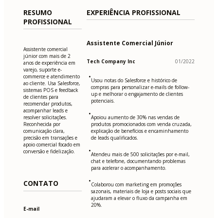
RESUMO
EXPERIÊNCIA PROFISSIONAL
PROFISSIONAL
Assistente Comercial Júnior
Assistente comercial
júnior com mais de 2
Tech Company Inc
01/2022
anos de experiência em
varejo, suporte e-
•
commerce e atendimento
Usou notas do Salesforce e histórico de
ao cliente. Usa Salesforce,
compras para personalizar e-mails de follow-
sistemas POS e feedback
up e melhorar o engajamento de clientes
de clientes para
potenciais.
recomendar produtos,
acompanhar leads e
•
resolver solicitações.
Apoiou aumento de 30% nas vendas de
Reconhecida por
produtos promocionados com venda cruzada,
comunicação clara,
explicação de benefícios e encaminhamento
precisão em transações e
de leads qualificados.
apoio comercial focado em
•
conversão e fidelização.
Atendeu mais de 500 solicitações por e-mail,
chat e telefone, documentando problemas
para acelerar o acompanhamento.
•
CONTATO
Colaborou com marketing em promoções
sazonais, materiais de loja e posts sociais que
ajudaram a elevar o fluxo da campanha em
20%.
E-mail