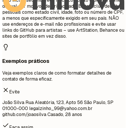
Não inclua seu endereço físico completo (número/nome
da rua) por motivos de privacidade. Evite incluir detalhes
pessoais como estado civil, idade, foto ou número de CPF,
a menos que especificamente exigido em seu país. NÃO
use endereços de e-mail não profissionais e evite usar
links do GitHub para artistas – use ArtStation, Behance ou
sites de portfólio em vez disso.
Exemplos práticos
Veja exemplos claros de como formatar detalhes de
contato de forma eficaz.
Evite
João Silva Rua Aleatória, 123, Apto 56 São Paulo, SP
01000-000
legalzinho_99@yahoo.com.br
github.com/joaosilva Casado, 28 anos
Faça assim