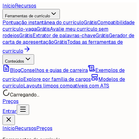
Início
Recursos
Ferramentas de currículo
Pontuação instantânea do currículo
Grátis
Compatibilidade
currículo-vaga
Grátis
Avalie meu currículo sem
rodeios
Grátis
Extrator de palavras-chave
Grátis
Gerador de
carta de apresentação
Grátis
Todas as ferramentas de
currículo
Conteúdos
Blog
Conselhos e guias de carreira
Exemplos de
currículo
Explore por família de cargos
Modelos de
currículo
Layouts limpos compatíveis com ATS
Carregando...
Preços
Entrar
Início
Recursos
Preços