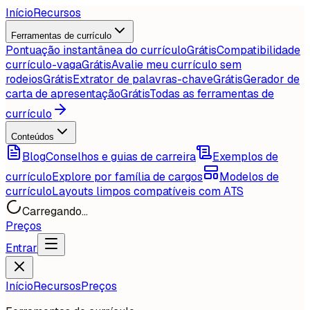
Início
Recursos
Ferramentas de currículo
Pontuação instantânea do currículo
Grátis
Compatibilidade
currículo-vaga
Grátis
Avalie meu currículo sem
rodeios
Grátis
Extrator de palavras-chave
Grátis
Gerador de
carta de apresentação
Grátis
Todas as ferramentas de
currículo
Conteúdos
Blog
Conselhos e guias de carreira
Exemplos de
currículo
Explore por família de cargos
Modelos de
currículo
Layouts limpos compatíveis com ATS
Carregando...
Preços
Entrar
Início
Recursos
Preços