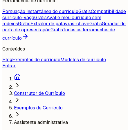
Ferramentas de currículo
Pontuação instantânea do currículo
Grátis
Compatibilidade
currículo-vaga
Grátis
Avalie meu currículo sem
rodeios
Grátis
Extrator de palavras-chave
Grátis
Gerador de
carta de apresentação
Grátis
Todas as ferramentas de
currículo
Conteúdos
Blog
Exemplos de currículo
Modelos de currículo
Entrar
Construtor de Currículo
Exemplos de Currículo
Assistente administrativa