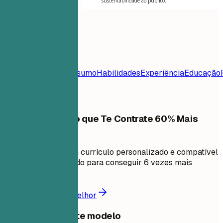
sustentabilidade ao público.
Índice
Modelo de
Currículo
Contato
Resumo
Habilidades
Experiência
Educação
Frequentes
Crie um Currículo que Te Contrate 60% Mais
Rápido
Em minutos, crie um currículo personalizado e compatível
com ATS comprovado para conseguir 6 vezes mais
entrevistas.
Crie um currículo melhor
Compartilhar este modelo