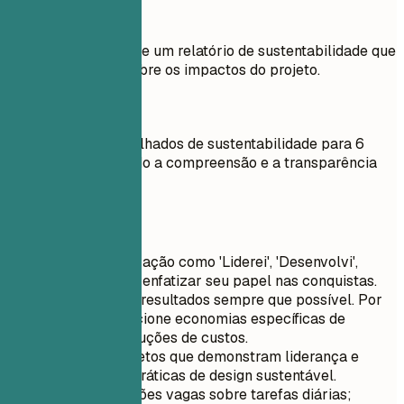
Evite
Auxiliei na criação de um relatório de sustentabilidade que
forneceu insights sobre os impactos do projeto.
Faça assim
Criei relatórios detalhados de sustentabilidade para 6
projetos, aumentando a compreensão e a transparência
para os clientes.
Dicas rápidas
Use verbos de ação como 'Liderei', 'Desenvolvi',
'Otimizei' para enfatizar seu papel nas conquistas.
Quantifique os resultados sempre que possível. Por
exemplo, mencione economias específicas de
energia ou reduções de custos.
Destaque projetos que demonstram liderança e
inovação em práticas de design sustentável.
Evite declarações vagas sobre tarefas diárias;