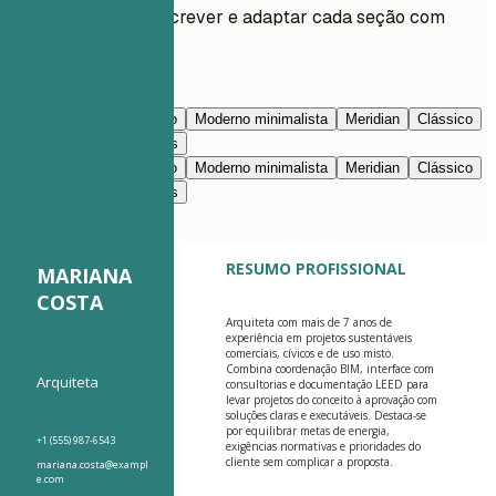
Peça à IA para reescrever e adaptar cada seção com
você.
Editar com IA
Azul-marinho
Prestígio
Moderno minimalista
Meridian
Clássico
Moderno limpo
Nimbus
Azul-marinho
Prestígio
Moderno minimalista
Meridian
Clássico
Moderno limpo
Nimbus
RESUMO PROFISSIONAL
MARIANA
COSTA
Arquiteta com mais de 7 anos de
experiência em projetos sustentáveis
comerciais, cívicos e de uso misto.
Combina coordenação BIM, interface com
Arquiteta
consultorias e documentação LEED para
levar projetos do conceito à aprovação com
soluções claras e executáveis. Destaca-se
por equilibrar metas de energia,
+1 (555) 987-6543
exigências normativas e prioridades do
cliente sem complicar a proposta.
mariana.costa@exampl
e.com