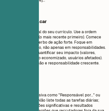
[Funcionalidade]...
O que vale destacar
Esta é a parte central do seu currículo. Use a ordem
cronológica inversa (o mais recente primeiro). Comece
cada item com um verbo de ação forte. Foque em
conquistas e impacto, não apenas em responsabilidades.
Use números para quantificar seu impacto (valores,
porcentagens, tempo economizado, usuários afetados).
Demonstre progressão e responsabilidade crescente.
Evite isto
Evite linguagem passiva como "Responsável por..." ou
"Encarregado de...". Não liste todas as tarefas diárias;
foque em contribuições significativas e resultados
mensuráveis. Evite jargões que recrutadores fora da sua