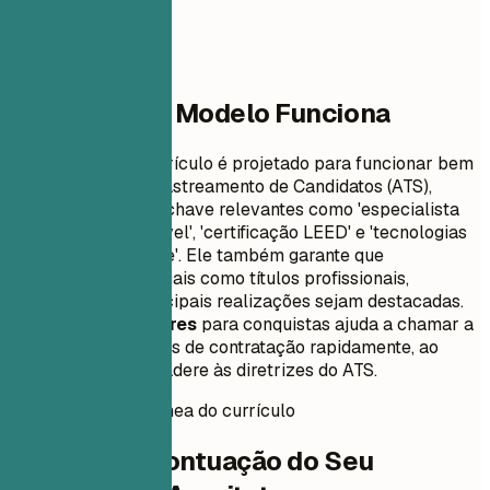
Por Que Este Modelo Funciona
Este formato de currículo é projetado para funcionar bem
com Sistemas de Rastreamento de Candidatos (ATS),
incluindo palavras-chave relevantes como 'especialista
em design sustentável', 'certificação LEED' e 'tecnologias
de construção verde'. Ele também garante que
informações essenciais como títulos profissionais,
certificações e principais realizações sejam destacadas.
O uso de marcadores
para conquistas ajuda a chamar a
atenção dos gerentes de contratação rapidamente, ao
mesmo tempo que adere às diretrizes do ATS.
Pontuação instantânea do currículo
Verifique a Pontuação do Seu