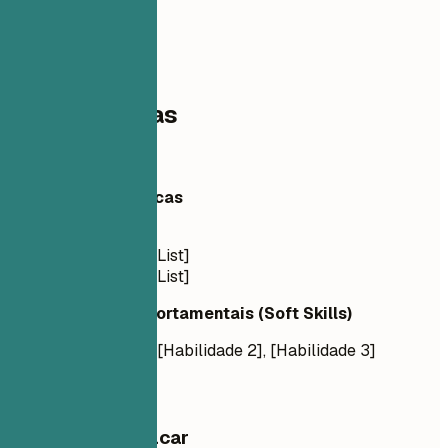
03
Competências
Competências
Habilidades Técnicas
Idiomas: [List]
Frameworks: [List]
Ferramentas: [List]
Habilidades Comportamentais (Soft Skills)
[Habilidade 1], [Habilidade 2], [Habilidade 3]
O que vale destacar