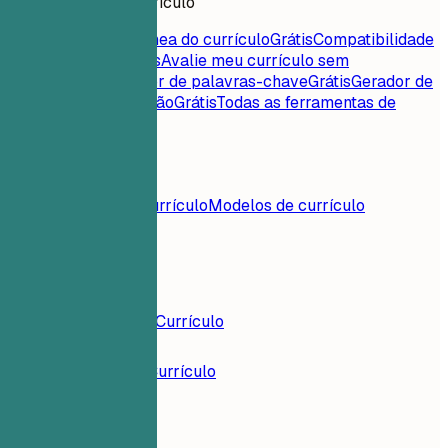
Ferramentas de currículo
Pontuação instantânea do currículo
Grátis
Compatibilidade
currículo-vaga
Grátis
Avalie meu currículo sem
rodeios
Grátis
Extrator de palavras-chave
Grátis
Gerador de
carta de apresentação
Grátis
Todas as ferramentas de
currículo
Conteúdos
Blog
Exemplos de currículo
Modelos de currículo
Entrar
Construtor de Currículo
Exemplos de Currículo
Arquiteta