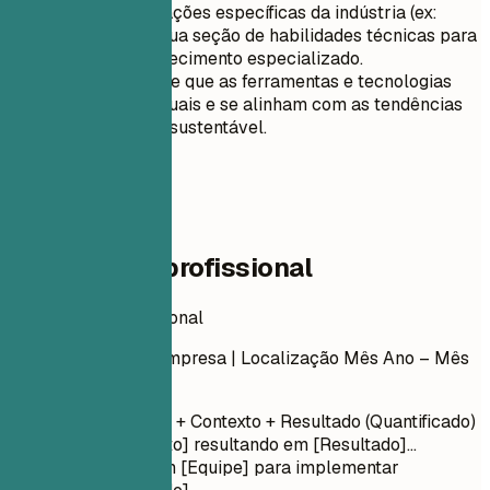
Inclua certificações específicas da indústria (ex:
LEED AP) na sua seção de habilidades técnicas para
destacar conhecimento especializado.
Certifique-se de que as ferramentas e tecnologias
listadas são atuais e se alinham com as tendências
de arquitetura sustentável.
04
Experiência profissional
Experiência profissional
Cargo
| Nome da Empresa | Localização
Mês Ano – Mês
Ano
Verbo de Ação + Contexto + Resultado (Quantificado)
Liderou [Projeto] resultando em [Resultado]...
Colaborou com [Equipe] para implementar