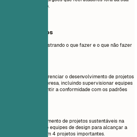
área não entenderão.
Exemplos práticos
Exemplo prático mostrando o que fazer e o que não fazer
para experiências
Evite
Responsável por gerenciar o desenvolvimento de projetos
sustentáveis na empresa, incluindo supervisionar equipes
de design para garantir a conformidade com os padrões
LEED.
Faça assim
Liderei o desenvolvimento de projetos sustentáveis na
empresa, orientando equipes de design para alcançar a
certificação LEED em 4 projetos importantes.