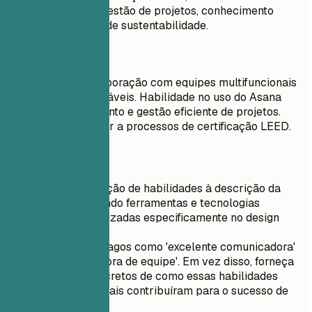
de ferramentas de gestão de projetos, conhecimento
limitado de normas de sustentabilidade.
Faça assim
Experiente em colaboração com equipes multifuncionais
em projetos sustentáveis. Habilidade no uso do Asana
para acompanhamento e gestão eficiente de projetos.
Proficiente em aderir a processos de certificação LEED.
Dicas rápidas
Adapte sua seção de habilidades à descrição da
vaga, enfatizando ferramentas e tecnologias
relevantes utilizadas especificamente no design
arquitetônico.
Evite termos vagos como 'excelente comunicadora'
ou 'forte jogadora de equipe'. Em vez disso, forneça
exemplos concretos de como essas habilidades
comportamentais contribuíram para o sucesso de
projetos.