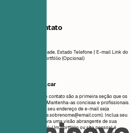
01
Dados de contato
Dados de contato
Nome Completo Cidade, Estado Telefone | E-mail Link do
LinkedIn | Link do Portfólio (Opcional)
O que vale destacar
Suas informações de contato são a primeira seção que os
recrutadores veem. Mantenha-as concisas e profissionais.
Certifique-se de que seu endereço de e-mail seja
apropriado (ex:
nome.sobrenome@email.com
). Inclua seu
perfil do LinkedIn para uma visão abrangente de sua
trajetória profissional. Um portfólio ou site pessoal é