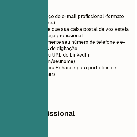
Dicas rápidas
Use um endereço de e-mail profissional (formato
nome.sobrenome)
Certifique-se de que sua caixa postal de voz esteja
configurada e seja profissional
Verifique novamente seu número de telefone e e-
mail para erros de digitação
Personalize seu URL do LinkedIn
(linkedin.com/in/seunome)
Use ArtStation ou Behance para portfólios de
artistas/designers
02
Resumo profissional
Resumo profissional