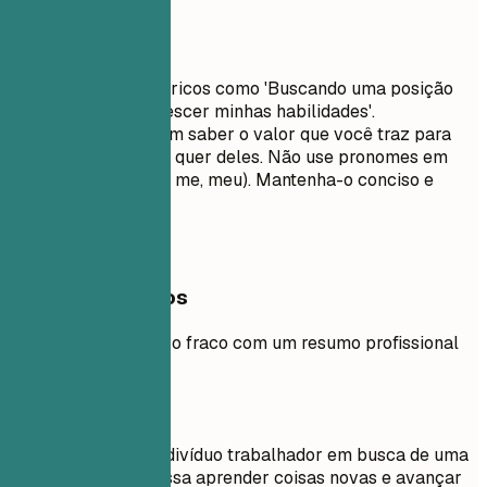
Evite isto
Evite objetivos genéricos como 'Buscando uma posição
desafiadora para crescer minhas habilidades'.
Recrutadores querem saber o valor que você traz para
eles, não o que você quer deles. Não use pronomes em
primeira pessoa (eu, me, meu). Mantenha-o conciso e
impactante.
Exemplos práticos
Compare um objetivo fraco com um resumo profissional
forte.
Evite
Objetivo: Sou um indivíduo trabalhador em busca de uma
posição onde eu possa aprender coisas novas e avançar