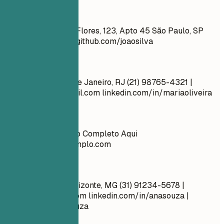
Evite
João Silva Rua das Flores, 123, Apto 45 São Paulo, SP
jpsilva@email.com
github.com/joaosilva
Faça assim
Maria Oliveira Rio de Janeiro, RJ (21) 98765-4321 |
maria.oliveira@email.com
linkedin.com/in/mariaoliveira
Evite
Ana Souza Endereço Completo Aqui
EmailPessoal@exemplo.com
Faça assim
Ana Souza Belo Horizonte, MG (31) 91234-5678 |
ana.souza@gmail.com
linkedin.com/in/anasouza |
behance.net/anasouza