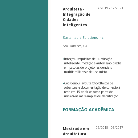
07/2019 - 12/2021
Arquiteta -
Integração de
Cidades
Inteligentes
Sustainable Solutions Inc
São Francisco, CA
•
Integrou requisitos de iluminação
inteligente, medição e automação predial
em pacotes de projeto residenciais
multifamiliares e de uso misto.
•
Coordenou layouts fotovoltaicos de
cobertura e documentação de conexão à
rede em 15 edifícios como parte de
iniciativas mais amplas de eletrificação.
FORMAÇÃO ACADÊMICA
09/2015 - 05/2017
Mestrado em
Arquitetura