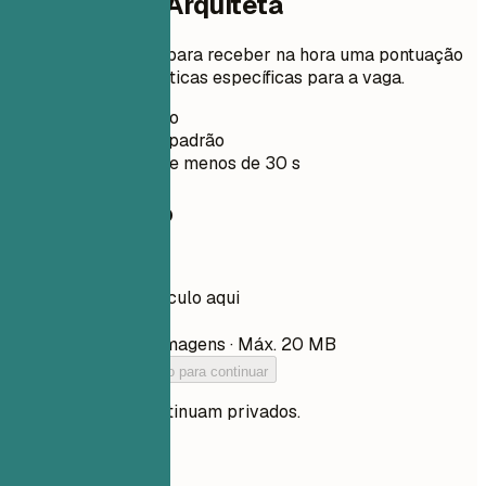
Currículo de Arquiteta
Envie seu currículo para receber na hora uma pontuação
ATS e melhorias práticas específicas para a vaga.
Sem cadastro
Privado por padrão
Normalmente menos de 30 s
Seu currículo
Arraste seu currículo aqui
Escolher arquivo
PDF, DOCX, TXT e imagens · Máx. 20 MB
Adicione seu currículo para continuar
Seus arquivos continuam privados.