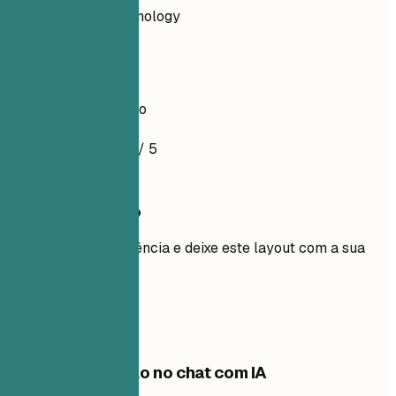
information-technology
Arquiteta
Exemplo de currículo
4.5
/ 5
Use este modelo
Adicione sua experiência e deixe este layout com a sua
cara.
Usar modelo
Edite este modelo no chat com IA