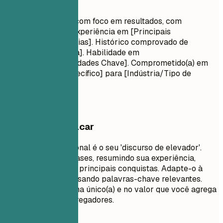
Título Profissional
[Nome da Função] com foco em resultados, com
[Número] anos de experiência em [Principais
Habilidades/Indústrias]. Histórico comprovado de
[Principal Conquista]. Habilidade em
[Tecnologias/Habilidades Chave]. Comprometido(a) em
entregar [Valor Específico] para [Indústria/Tipo de
Empresa Alvo].
O que vale destacar
Um resumo profissional é o seu 'discurso de elevador'.
Deve ter de 3 a 5 frases, resumindo sua experiência,
habilidades chave e principais conquistas. Adapte-o à
descrição da vaga usando palavras-chave relevantes.
Foque no que te torna único(a) e no valor que você agrega
aos potenciais empregadores.