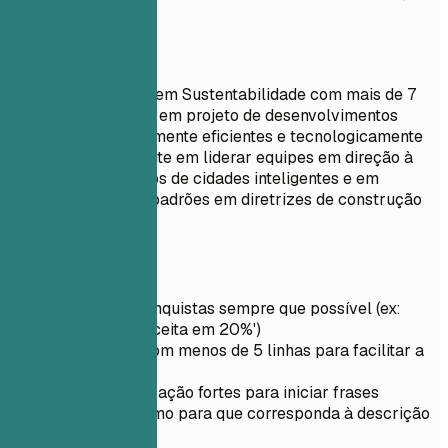
minha carreira.
Faça assim
Especialista Sênior em Sustentabilidade com mais de 7
anos de experiência em projeto de desenvolvimentos
urbanos energeticamente eficientes e tecnologicamente
integrados. Proficiente em liderar equipes em direção à
inovação em projetos de cidades inteligentes e em
estabelecer novos padrões em diretrizes de construção
verde.
Dicas rápidas
Quantifique conquistas sempre que possível (ex:
'Aumentei a receita em 20%')
Mantenha-o com menos de 5 linhas para facilitar a
leitura
Use verbos de ação fortes para iniciar frases
Adapte o resumo para que corresponda à descrição
da vaga