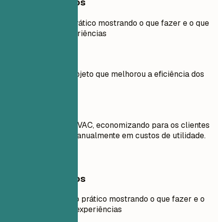
Exemplos práticos
Mais um exemplo prático mostrando o que fazer e o que
não fazer para experiências
Evite
Trabalhei em um projeto que melhorou a eficiência dos
sistemas HVAC.
Faça assim
Otimizei sistemas HVAC, economizando para os clientes
mais de R$ 50.000 anualmente em custos de utilidade.
Exemplos práticos
Ainda outro exemplo prático mostrando o que fazer e o
que não fazer para experiências