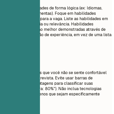
Agrupe suas habilidades de forma lógica (ex: Idiomas,
Frameworks, Ferramentas). Foque em habilidades
técnicas relevantes para a vaga. Liste as habilidades em
ordem de proficiência ou relevância. Habilidades
comportamentais são melhor demonstradas através de
bullet points na seção de experiência, em vez de uma lista
simples.
Evite isto
Não liste habilidades que você não se sente confortável
em usar em uma entrevista. Evite usar barras de
progresso ou porcentagens para classificar suas
habilidades (ex: "Java: 80%"). Não inclua tecnologias
desatualizadas, a menos que sejam especificamente
exigidas.