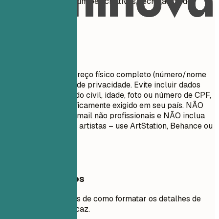
recomendado para funções criativas, técnicas ou de
design.
Evite isto
Não inclua seu endereço físico completo (número/nome
da rua) por motivos de privacidade. Evite incluir dados
pessoais como estado civil, idade, foto ou número de CPF,
a menos que especificamente exigido em seu país. NÃO
use endereços de e-mail não profissionais e NÃO inclua
links do GitHub para artistas – use ArtStation, Behance ou
sites de portfólio.
Exemplos práticos
Veja exemplos claros de como formatar os detalhes de
contato de forma eficaz.