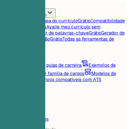
Início
Recursos
Ferramentas de currículo
Pontuação instantânea do currículo
Grátis
Compatibilidade
currículo-vaga
Grátis
Avalie meu currículo sem
rodeios
Grátis
Extrator de palavras-chave
Grátis
Gerador de
carta de apresentação
Grátis
Todas as ferramentas de
currículo
Conteúdos
Blog
Conselhos e guias de carreira
Exemplos de
currículo
Explore por família de cargos
Modelos de
currículo
Layouts limpos compatíveis com ATS
Carregando...
Preços
Entrar
Início
Recursos
Preços