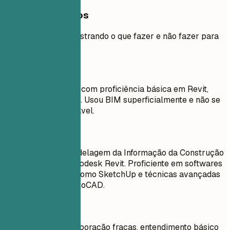
Exemplos práticos
Exemplo prático mostrando o que fazer e não fazer para
habilidades
Evite
Arquiteta detalhista com proficiência básica em Revit,
SketchUp, AutoCAD. Usou BIM superficialmente e não se
sente muito confortável.
Faça assim
Experiência em Modelagem da Informação da Construção
(BIM) utilizando Autodesk Revit. Proficiente em softwares
de modelagem 3D como SketchUp e técnicas avançadas
de desenho com AutoCAD.
Evite
Habilidades de colaboração fracas, entendimento básico