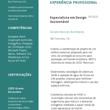
San Francisco, CA
EXPERIÊNCIA PROFISSIONAL
linkedin.com/in/marian
a-costa-arquiteta
marianacostaarquitetu
09/2023
Especialista em Design
ra.com.br
Sustentável
COMPETÊNCIAS
Green Horizon Architects
Autodesk Revit,
São Francisco, CA
Graphisoft ArchiCAD,
EnergyPlus, Processos
de Certificação LEED,
•
Liderou a coordenação de projeto de um
Microsoft Project,
edifício comercial preparado para net
Asana, Software GIS,
zero, da concepção ao conjunto para
Plataformas IoT (ex:
aprovação, alinhando envoltória, MEP e
Azure IoT Hub)
materiais às metas de LEED Platinum.
•
Desenvolveu estratégias de cobertura
CERTIFICAÇÕES
verde e captação de água de chuva em
três projetos urbanos para melhorar
drenagem, desempenho hídrico e uso dos
espaços externos.
LEED Green
Associate
•
Coordenou estudos de HVAC e
iluminação natural com consultorias de
Credencial sobre
conceitos de construção
engenharia para reduzir a demanda
sustentável,
energética modelada e apoiar metas de
terminologia LEED e
custo operacional do cliente.