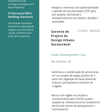
fundamentos da
entrega de projetos com
foco ambiental.
•
Preparou memoriais de sustentabilidade
e pacotes de documentação LEED para
Profissional WELL
seis projetos, facilitando o
Building Standard
acompanhamento de créditos, decisões e
aprovações.
Certificação voltada ao
desenho e à operação de
espaços que promovem
01/2022 - 08/2023
Gerente de
saúde, conforto e bem-
Projeto de
estar dos ocupantes.
Design Urbano
Sustentável
Urban Development Corp
São Francisco, CA
•
Gerenciou a coordenação de consultorias
em um projeto de espaço público de 5
acres com vegetação de baixa demanda
hídrica e planejamento eficiente de
irrigação.
•
Atuou com órgãos municipais e
concessionárias para manter quatro
projetos de infraestrutura em andamento
dentro dos marcos de planejamento e
licenciamento.