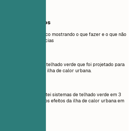
Exemplos práticos
Outro exemplo prático mostrando o que fazer e o que não
fazer para experiências
Evite
Criei um sistema de telhado verde que foi projetado para
reduzir os efeitos da ilha de calor urbana.
Faça assim
Projetei e implementei sistemas de telhado verde em 3
projetos, reduzindo os efeitos da ilha de calor urbana em
15%.