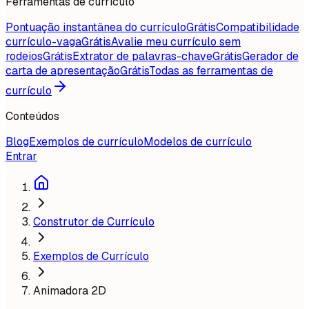
Ferramentas de currículo
Pontuação instantânea do currículo
Grátis
Compatibilidade
currículo-vaga
Grátis
Avalie meu currículo sem
rodeios
Grátis
Extrator de palavras-chave
Grátis
Gerador de
carta de apresentação
Grátis
Todas as ferramentas de
currículo
Conteúdos
Blog
Exemplos de currículo
Modelos de currículo
Entrar
Construtor de Currículo
Exemplos de Currículo
Animadora 2D