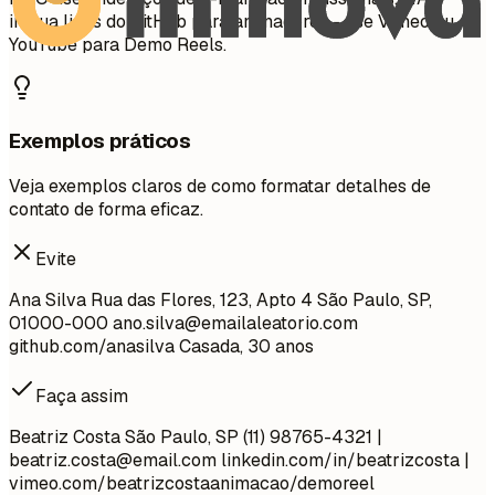
inclua links do GitHub para animadores - use Vimeo ou
YouTube para Demo Reels.
Exemplos práticos
Veja exemplos claros de como formatar detalhes de
contato de forma eficaz.
Evite
Ana Silva Rua das Flores, 123, Apto 4 São Paulo, SP,
01000-000
ano.silva@emailaleatorio.com
github.com/anasilva Casada, 30 anos
Faça assim
Beatriz Costa São Paulo, SP (11) 98765-4321 |
beatriz.costa@email.com
linkedin.com/in/beatrizcosta |
vimeo.com/beatrizcostaanimacao/demoreel