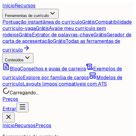
Início
Recursos
Ferramentas de currículo
Pontuação instantânea do currículo
Grátis
Compatibilidade
currículo-vaga
Grátis
Avalie meu currículo sem
rodeios
Grátis
Extrator de palavras-chave
Grátis
Gerador de
carta de apresentação
Grátis
Todas as ferramentas de
currículo
Conteúdos
Blog
Conselhos e guias de carreira
Exemplos de
currículo
Explore por família de cargos
Modelos de
currículo
Layouts limpos compatíveis com ATS
Carregando...
Preços
Entrar
Início
Recursos
Preços