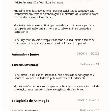
Adobe Animate CC e Toon Boom Harmony.
Trabalhei com ilustradoras, roteiristas e especialistas de conteúdo para
•
transformar objetivos de aprendizagem em histórias visuais claras e ações
adequadas para cada faixa etária.
Revisei arquivos de cena, timing e notas de handoff de uma pequena
•
equipe de animação para manter a produção em série organizada e
consistente.
Criei rigs reutilizáveis e templates de cena que reduziram o tempo de
•
preparação em sequências recorrentes de sala de aula e produto.
06/2018 - 12/2022
Animadora Júnior
São Francisco, CA
EduTech Animations
Criei clean-up animation, loops de fundo e poses de personagens para
•
séries educacionais voltadas ao público do ensino fundamental.
Apoiei revisões de storyboard e ajustes de timing com base em feedback de
•
produção, mudanças curriculares e exigências de plataforma.
09/2017 - 05/2018
Estagiária de Animação
São Francisco, CA
TinyToon Animation