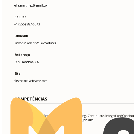
ella.martinez@email.com
Celular
+1 (555) 987-6543
LinkedIn
linkedin.com/in/ella-martinez
Endereço
San Francisco, CA
Site
firstname-lastname.com
COMPETÊNCIAS
API Testing, RESTful Services, Automation Scripting, Continuous Integration/Contin
Deployment (CI/CD), Postman, JUnit, Selenium, Jenkins