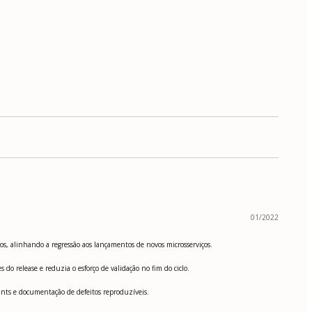
01/2022
s, alinhando a regressão aos lançamentos de novos microsserviços.
do release e reduzia o esforço de validação no fim do ciclo.
oints e documentação de defeitos reproduzíveis.