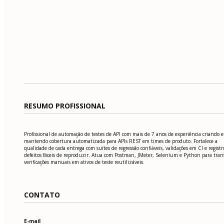
RESUMO PROFISSIONAL
Profissional de automação de testes de API com mais de 7 anos de experiência criando e
mantendo cobertura automatizada para APIs REST em times de produto. Fortalece a
qualidade de cada entrega com suítes de regressão confiáveis, validações em CI e registr
defeitos fáceis de reproduzir. Atua com Postman, JMeter, Selenium e Python para tran
verificações manuais em ativos de teste reutilizáveis.
CONTATO
E-mail