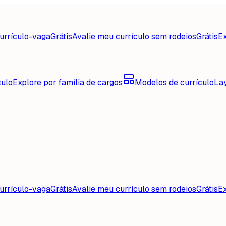
urrículo-vaga
Grátis
Avalie meu currículo sem rodeios
Grátis
Ex
culo
Explore por família de cargos
Modelos de currículo
La
urrículo-vaga
Grátis
Avalie meu currículo sem rodeios
Grátis
Ex