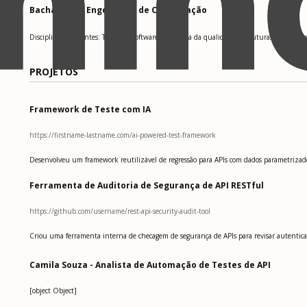
Bacharel em Engenharia de Computação
Disciplinas relevantes: Testes de software e garantia da qualidade, Estruturas de dados 
PROJETOS
Framework de Teste com IA
https://firstname-lastname.com/ai-powered-test-framework
Desenvolveu um framework reutilizável de regressão para APIs com dados parametrizados
Ferramenta de Auditoria de Segurança de API RESTful
https://github.com/username/rest-api-security-audit-tool
Criou uma ferramenta interna de checagem de segurança de APIs para revisar autenticação
Camila Souza - Analista de Automação de Testes de API
[object Object]