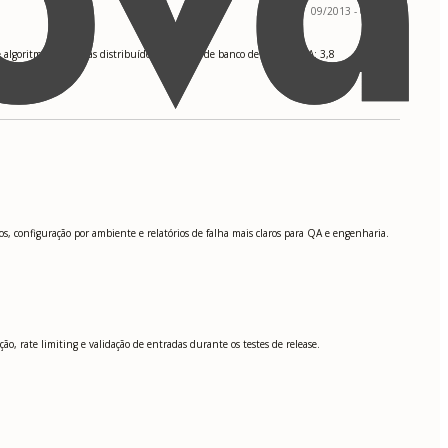
09/2013 - 05/2017
e algoritmos, Sistemas distribuídos, Sistemas de banco de dados. GPA: 3,8
, configuração por ambiente e relatórios de falha mais claros para QA e engenharia.
, rate limiting e validação de entradas durante os testes de release.