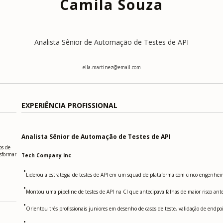
Camila Souza
Analista Sênior de Automação de Testes de API
ella.martinez@email.com
EXPERIÊNCIA PROFISSIONAL
Analista Sênior de Automação de Testes de API
os de
sformar
Tech Company Inc
•
Liderou a estratégia de testes de API em um squad de plataforma com cinco engenheiro
•
Montou uma pipeline de testes de API na CI que antecipava falhas de maior risco antes 
•
Orientou três profissionais juniores em desenho de casos de teste, validação de endp
•