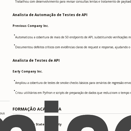
Trabalhou com desenvolvimento para revisar consultas lentas e tratamento de payload
Analista de Automação de Testes de API
Previous Company Inc.
•
Automatizou a cobertura de mais de 50 endpoints de API, substituindo verificações man
•
Documentou defeitos críticos com evidências claras de request e response, ajudando o ti
Analista de Testes de API
Early Company Inc.
•
Ampliou a cobertura de testes de smoke checks básicos para cenários de regressão envo
•
Criou utilitários em Python e scripts de preparação de dados que reduziram o tempo n
FORMAÇÃO ACADÊMICA
uous
San Francisco State University