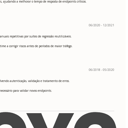
s, ajudando a melhorar o tempo de resposta de endpoints críticos.
06/2020 - 12/2021
uais repetitivas por suítes de regressão reutilizáveis.
me a corrigir riscos antes de períodos de maior tráfego.
06/2018 - 05/2020
lvendo autenticação, validação e tratamento de erros.
ecessário para validar novos endpoints.