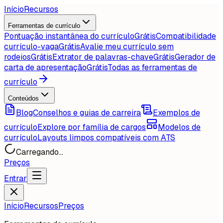
Início
Recursos
Ferramentas de currículo
Pontuação instantânea do currículo
Grátis
Compatibilidade
currículo-vaga
Grátis
Avalie meu currículo sem
rodeios
Grátis
Extrator de palavras-chave
Grátis
Gerador de
carta de apresentação
Grátis
Todas as ferramentas de
currículo
Conteúdos
Blog
Conselhos e guias de carreira
Exemplos de
currículo
Explore por família de cargos
Modelos de
currículo
Layouts limpos compatíveis com ATS
Carregando...
Preços
Entrar
Início
Recursos
Preços