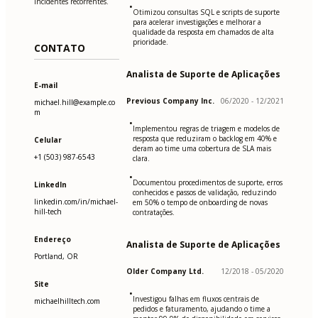
incidentes recorrentes.
•
Otimizou consultas SQL e scripts de suporte
para acelerar investigações e melhorar a
qualidade da resposta em chamados de alta
prioridade.
CONTATO
Analista de Suporte de Aplicações
E-mail
Previous Company Inc.
06/2020 - 12/2021
michael.hill@example.co
m
•
Implementou regras de triagem e modelos de
resposta que reduziram o backlog em 40% e
Celular
deram ao time uma cobertura de SLA mais
+1 (503) 987-6543
clara.
•
Documentou procedimentos de suporte, erros
LinkedIn
conhecidos e passos de validação, reduzindo
linkedin.com/in/michael-
em 50% o tempo de onboarding de novas
hill-tech
contratações.
Endereço
Analista de Suporte de Aplicações
Portland, OR
Older Company Ltd.
12/2018 - 05/2020
Site
•
Investigou falhas em fluxos centrais de
michaelhilltech.com
pedidos e faturamento, ajudando o time a