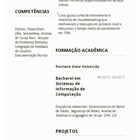
manter 99,9% de disponibilidade em serviços
críticos.
COMPETÊNCIAS
•
Criou guias curtos de treinamento e
checklists de troubleshooting que
melhoraram a resolução em primeiro nível e
reduziram o tempo médio de atendimento
Python, PowerShell,
em 15%.
JIRA, ServiceNow, Análise
de Causa Raiz, Solução
de Problemas Remotos,
Integração de Feedback
FORMAÇÃO ACADÊMICA
do Usuário,
Documentação Técnica
Portland State University
09/2013 - 05/2017
Bacharel em
Sistemas de
Informação de
Computação
Disciplinas relevantes: Gerenciamento de Banco
de Dados, Segurança de Redes, Análise de
Sistemas e Linguagens de Script. GPA: 3,8
PROJETOS