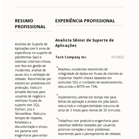
RESUMO
EXPERIÊNCIA PROFISSIONAL
PROFISSIONAL
Analista Sênior de Suporte de
Analista de Suporte de
Aplicações
Aplicações com 6 anos de
experiência no suporte de
plataformas SaaS e
Tech Company Inc.
01/2022
sistemas internos críticos,
com foco em gestão de
•
Resolveu incidentes recorrentes de
incidentes, análise de
integridade de dados em fluxos de clientes ao
causa raiz e validação de
implantar health checks baseados em
releases. Reconhecida por
consultas SQL e runbooks de escalonamento,
estabilizar problemas em
reduzindo o MTTR em 75%.
produção, traduzir
achados técnicos para
•
usuários de negócio e
Implementou alertas em tempo real para
melhorar fluxos de
falhas de aplicação e atrasos em jobs batch,
suporte com SQL,
reduzindo a indisponibilidade noturna de
Python, Jira e
cerca de 3 horas para menos de 20 minutos.
ServiceNow. Reduziu
tempos de resposta,
•
Trabalhou com produto e engenharia para
fortaleceu a
classificar defeitos relatados por usuários,
documentação e atuou
priorizar correções e levar problemas
em parceria com
recorrentes para o planejamento de releases.
engenharia para evitar