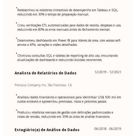
•
Redesenhou os relatórios trimestrais de desempenho em Tableau e SQL,
reduzindo em 30% o tempo de preparação manual.
•
Criou verificações ETL automatizadas para dados de receita, despesas e uso,
reduzindo em 80% os erros manuais antes do fechamento mensal.
•
Desenvolveu dashboards em Power BI para líderes de área, com acesso self-
service a KPIs, variações e visões detalhadas.
•
Otimizou consultas SQL e tabelas de reporting de alto uso, encurtando
atualizações de dashboards e reduzindo dúvidas recorrentes.
12/2019 - 12/2021
Analista de Relatórios de Dados
Previous Company Inc, São Francisco, CA
•
Analisou dados financeiros e operacionais para identificar US$ 500 mil em
custos evitáveis e apresentou premissas, riscos e próximos passos.
•
Produziu relatórios mensais de gestão com definições padronizadas e
notas de revisão, reduzindo em 35% os ciclos de análise financeira.
06/2018 - 06/2019
Estagiário(a) de Análise de Dados