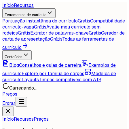
Início
Recursos
Ferramentas de currículo
Pontuação instantânea do currículo
Grátis
Compatibilidade
currículo-vaga
Grátis
Avalie meu currículo sem
rodeios
Grátis
Extrator de palavras-chave
Grátis
Gerador de
carta de apresentação
Grátis
Todas as ferramentas de
currículo
Conteúdos
Blog
Conselhos e guias de carreira
Exemplos de
currículo
Explore por família de cargos
Modelos de
currículo
Layouts limpos compatíveis com ATS
Carregando...
Preços
Entrar
Início
Recursos
Preços