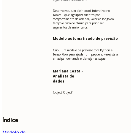
segmentation-dashboard
Desenvolveu um dashboard interativo no
Tableau que agrupava clientes por
comportamento de compra, valor ao longo do
tempo e risco de churn para priorizar
segmentos de maior valor.
Modelo automatizado de previsão
Criou um modelo de previsão com Python e
TensorFlow para ajudar um pequeno varejista a
antecipar demanda e planejar estoque.
Mariana Costa -
Analista de
dados
[object Object]
Índice
Modelo de