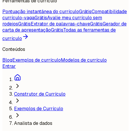
Ferramentas de currículo
Pontuação instantânea do currículo
Grátis
Compatibilidade
currículo-vaga
Grátis
Avalie meu currículo sem
rodeios
Grátis
Extrator de palavras-chave
Grátis
Gerador de
carta de apresentação
Grátis
Todas as ferramentas de
currículo
Conteúdos
Blog
Exemplos de currículo
Modelos de currículo
Entrar
Construtor de Currículo
Exemplos de Currículo
Analista de dados