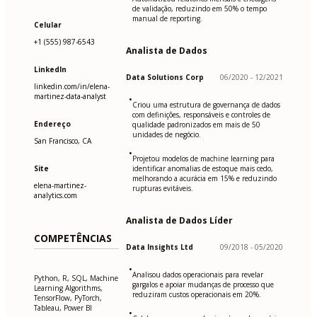
de validação, reduzindo em 50% o tempo
manual de reporting.
Celular
+1 (555) 987-6543
Analista de Dados
LinkedIn
Data Solutions Corp
06/2020 - 12/2021
linkedin.com/in/elena-
martinez-data-analyst
•
Criou uma estrutura de governança de dados
com definições, responsáveis e controles de
Endereço
qualidade padronizados em mais de 50
unidades de negócio.
San Francisco, CA
•
Projetou modelos de machine learning para
Site
identificar anomalias de estoque mais cedo,
melhorando a acurácia em 15% e reduzindo
elena-martinez-
rupturas evitáveis.
analytics.com
Analista de Dados Líder
COMPETÊNCIAS
Data Insights Ltd
09/2018 - 05/2020
•
Analisou dados operacionais para revelar
Python, R, SQL, Machine
gargalos e apoiar mudanças de processo que
Learning Algorithms,
reduziram custos operacionais em 20%.
TensorFlow, PyTorch,
Tableau, Power BI
•