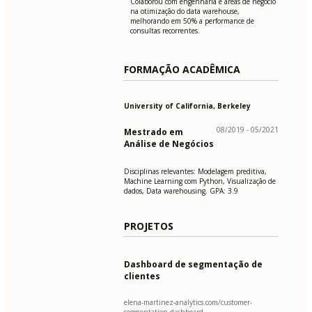
Colaborou com engenharia e áreas de negócio
na otimização do data warehouse,
melhorando em 50% a performance de
consultas recorrentes.
FORMAÇÃO ACADÊMICA
University of California, Berkeley
08/2019 - 05/2021
Mestrado em
Análise de Negócios
Disciplinas relevantes: Modelagem preditiva,
Machine Learning com Python, Visualização de
dados, Data warehousing. GPA: 3.9
PROJETOS
Dashboard de segmentação de
clientes
elena-martinez-analytics.com/customer-