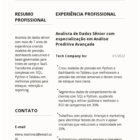
RESUMO
EXPERIÊNCIA PROFISSIONAL
PROFISSIONAL
Analista de Dados Sênior com
Analista de dados sênior
especialização em Análise
com mais de 7 anos de
Preditiva Avançada
experiência criando
modelos de previsão,
dashboards executivos e
Tech Company Inc
01/2022
bases governadas para
times de varejo e SaaS.
•
Transforma análises
Criou modelos de previsão em Python e
complexas em SQL,
dashboards no Tableau que melhoraram a
Python e Tableau em
precisão das vendas semanais e deram sinais
melhorias práticas para
de estoque mais claros.
estoque, retenção e
•
reporting.
Segmentou dados de comportamento de
clientes com SQL e Python, ajudando
marketing a refinar públicos e melhorar o
ROI de campanhas em 30%.
CONTATO
•
Trabalhou com produto, finanças e marketing
para identificar fatores de churn e apoiar
iniciativas que reduziram a rotatividade em
E-mail
25%.
elena.martinez@email.co
•
m
Automatizou relatórios mensais e checagens