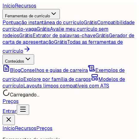
Início
Recursos
Ferramentas de currículo
Pontuação instantânea do currículo
Grátis
Compatibilidade
currículo-vaga
Grátis
Avalie meu currículo sem
rodeios
Grátis
Extrator de palavras-chave
Grátis
Gerador de
carta de apresentação
Grátis
Todas as ferramentas de
currículo
Conteúdos
Blog
Conselhos e guias de carreira
Exemplos de
currículo
Explore por família de cargos
Modelos de
currículo
Layouts limpos compatíveis com ATS
Carregando...
Preços
Entrar
Início
Recursos
Preços