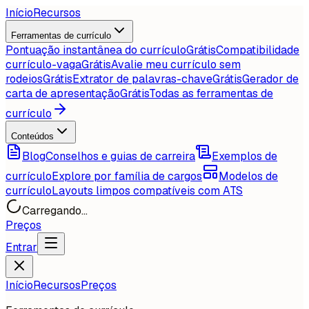
Início
Recursos
Ferramentas de currículo
Pontuação instantânea do currículo
Grátis
Compatibilidade
currículo-vaga
Grátis
Avalie meu currículo sem
rodeios
Grátis
Extrator de palavras-chave
Grátis
Gerador de
carta de apresentação
Grátis
Todas as ferramentas de
currículo
Conteúdos
Blog
Conselhos e guias de carreira
Exemplos de
currículo
Explore por família de cargos
Modelos de
currículo
Layouts limpos compatíveis com ATS
Carregando...
Preços
Entrar
Início
Recursos
Preços