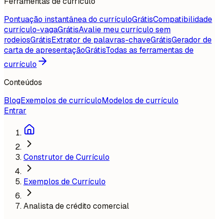
Ferramentas de currículo
Pontuação instantânea do currículo
Grátis
Compatibilidade
currículo-vaga
Grátis
Avalie meu currículo sem
rodeios
Grátis
Extrator de palavras-chave
Grátis
Gerador de
carta de apresentação
Grátis
Todas as ferramentas de
currículo
Conteúdos
Blog
Exemplos de currículo
Modelos de currículo
Entrar
Construtor de Currículo
Exemplos de Currículo
Analista de crédito comercial