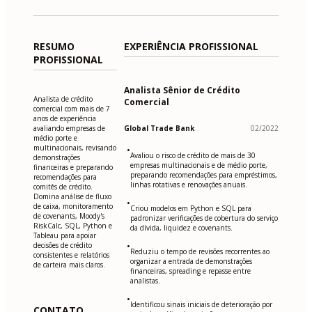
RESUMO
EXPERIÊNCIA PROFISSIONAL
PROFISSIONAL
Analista Sênior de Crédito
Analista de crédito
Comercial
comercial com mais de 7
anos de experiência
avaliando empresas de
Global Trade Bank
02/2022
médio porte e
multinacionais, revisando
•
Avaliou o risco de crédito de mais de 30
demonstrações
empresas multinacionais e de médio porte,
financeiras e preparando
preparando recomendações para empréstimos,
recomendações para
linhas rotativas e renovações anuais.
comitês de crédito.
Domina análise de fluxo
•
de caixa, monitoramento
Criou modelos em Python e SQL para
de covenants, Moody's
padronizar verificações de cobertura do serviço
RiskCalc, SQL, Python e
da dívida, liquidez e covenants.
Tableau para apoiar
decisões de crédito
•
Reduziu o tempo de revisões recorrentes ao
consistentes e relatórios
organizar a entrada de demonstrações
de carteira mais claros.
financeiras, spreading e repasse entre
analistas.
•
Identificou sinais iniciais de deterioração por
CONTATO