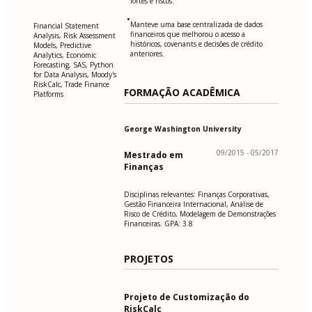
fortes e riscos.
•
Manteve uma base centralizada de dados
Financial Statement
financeiros que melhorou o acesso a
Analysis, Risk Assessment
históricos, covenants e decisões de crédito
Models, Predictive
anteriores.
Analytics, Economic
Forecasting, SAS, Python
for Data Analysis, Moody's
RiskCalc, Trade Finance
FORMAÇÃO ACADÊMICA
Platforms
George Washington University
09/2015 - 05/2017
Mestrado em
Finanças
Disciplinas relevantes: Finanças Corporativas,
Gestão Financeira Internacional, Análise de
Risco de Crédito, Modelagem de Demonstrações
Financeiras. GPA: 3.8
PROJETOS
Projeto de Customização do
RiskCalc