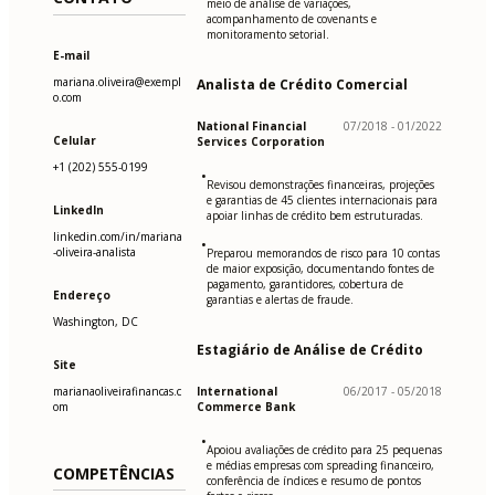
meio de análise de variações,
acompanhamento de covenants e
monitoramento setorial.
E-mail
mariana.oliveira@exempl
Analista de Crédito Comercial
o.com
National Financial
07/2018 - 01/2022
Celular
Services Corporation
+1 (202) 555-0199
•
Revisou demonstrações financeiras, projeções
e garantias de 45 clientes internacionais para
LinkedIn
apoiar linhas de crédito bem estruturadas.
linkedin.com/in/mariana
•
-oliveira-analista
Preparou memorandos de risco para 10 contas
de maior exposição, documentando fontes de
pagamento, garantidores, cobertura de
Endereço
garantias e alertas de fraude.
Washington, DC
Estagiário de Análise de Crédito
Site
marianaoliveirafinancas.c
International
06/2017 - 05/2018
om
Commerce Bank
•
Apoiou avaliações de crédito para 25 pequenas
e médias empresas com spreading financeiro,
COMPETÊNCIAS
conferência de índices e resumo de pontos