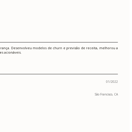
derança. Desenvolveu modelos de churn e previsão de receita, melhorou a
s acionáveis.
01/2022
São Francisco, CA