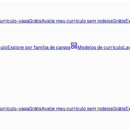
urrículo-vaga
Grátis
Avalie meu currículo sem rodeios
Grátis
Ex
culo
Explore por família de cargos
Modelos de currículo
La
urrículo-vaga
Grátis
Avalie meu currículo sem rodeios
Grátis
Ex