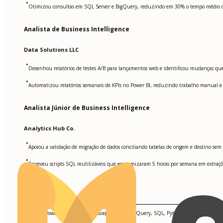
•
Otimizou consultas em SQL Server e BigQuery, reduzindo em 30% o tempo médio d
Analista de Business Intelligence
Data Solutions LLC
•
Desenhou relatórios de testes A/B para lançamentos web e identificou mudanças q
•
Automatizou relatórios semanais de KPIs no Power BI, reduzindo trabalho manual e
Analista Júnior de Business Intelligence
Analytics Hub Co.
•
Apoiou a validação de migração de dados conciliando tabelas de origem e destino sem p
•
Escreveu scripts SQL reutilizáveis que economizaram 5 horas por semana em extraçõ
Competências
Tableau, Power BI, SQL Server, Google Cloud BigQuery, SQL, Python, AWS Sagemake