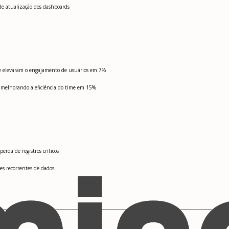
e atualização dos dashboards
ue elevaram o engajamento de usuários em 7%
 melhorando a eficiência do time em 15%
erda de registros críticos
es recorrentes de dados
r, Azure ML Studio