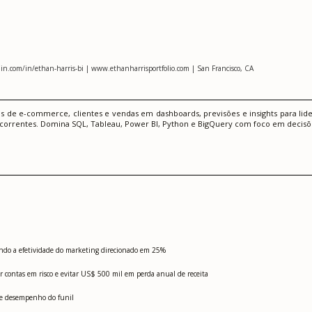
in.com/in/ethan-harris-bi | www.ethanharrisportfolio.com | San Francisco, CA
os de e-commerce, clientes e vendas em dashboards, previsões e insights para li
correntes. Domina SQL, Tableau, Power BI, Python e BigQuery com foco em decisõe
ndo a efetividade do marketing direcionado em 25%
contas em risco e evitar US$ 500 mil em perda anual de receita
s e desempenho do funil