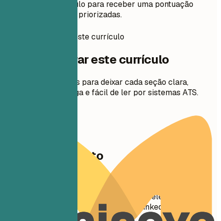
Adicione seu currículo para receber uma pontuação
gratuita e correções priorizadas.
Como preparar este currículo
Como preparar este currículo
Orientações práticas para deixar cada seção clara,
relevante para a vaga e fácil de ler por sistemas ATS.
01
Dados de contato
Dados de contato
Nome Sobrenome Cidade, Estado, CEP Telefone |
Endereço de E-mail URL do Perfil do LinkedIn | URL do
Portfólio (Opcional)