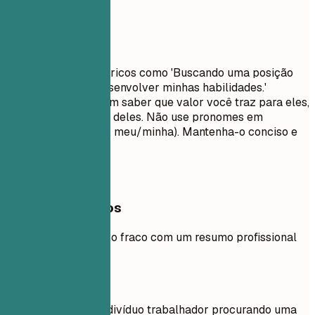
Evite isto
Evite objetivos genéricos como 'Buscando uma posição
desafiadora para desenvolver minhas habilidades.'
Recrutadores querem saber que valor você traz para eles,
não o que você quer deles. Não use pronomes em
primeira pessoa (Eu, meu/minha). Mantenha-o conciso e
impactante.
Exemplos práticos
Compare um objetivo fraco com um resumo profissional
forte.
Evite
Objetivo: Sou um indivíduo trabalhador procurando uma