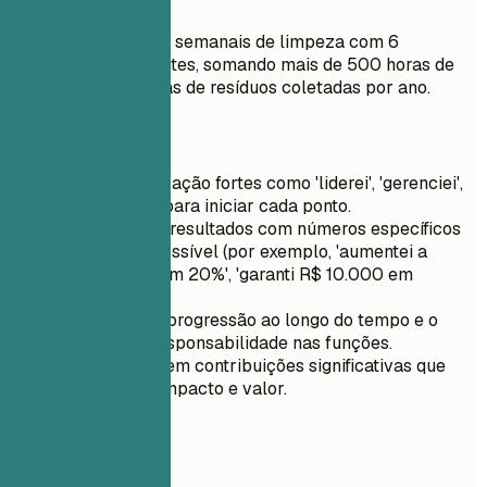
Faça assim
Coordenou mutirões semanais de limpeza com 6
voluntários recorrentes, somando mais de 500 horas de
serviço e 3 toneladas de resíduos coletadas por ano.
Dicas rápidas
Use verbos de ação fortes como 'liderei', 'gerenciei',
'implementei' para iniciar cada ponto.
Quantifique os resultados com números específicos
sempre que possível (por exemplo, 'aumentei a
participação em 20%', 'garanti R$ 10.000 em
subvenções').
Destaque sua progressão ao longo do tempo e o
aumento de responsabilidade nas funções.
Concentre-se em contribuições significativas que
demonstrem impacto e valor.
05