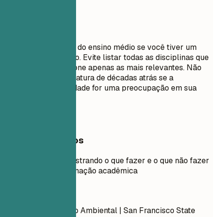
Evite isto
Não inclua detalhes do ensino médio se você tiver um
diploma universitário. Evite listar todas as disciplinas que
você cursou; selecione apenas as mais relevantes. Não
inclua datas de formatura de décadas atrás se a
discriminação por idade for uma preocupação em sua
área.
Exemplos práticos
Exemplo prático mostrando o que fazer e o que não fazer
para a seção de formação acadêmica
Evite
Mestrado em Gestão Ambiental | San Francisco State