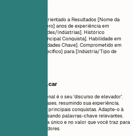
Resumo profissional
Título Profissional Orientado a Resultados [Nome da
Função] com [Número] anos de experiência em
[Principais Habilidades/Indústrias]. Histórico
comprovado de [Principal Conquista]. Habilidade em
[Tecnologias/Habilidades Chave]. Comprometido em
entregar [Valor Específico] para [Indústria/Tipo de
Empresa Alvo].
O que vale destacar
Um resumo profissional é o seu 'discurso de elevador'.
Deve ter de 3 a 5 frases, resumindo sua experiência,
habilidades chave e principais conquistas. Adapte-o à
descrição da vaga usando palavras-chave relevantes.
Foque no que o torna único e no valor que você traz para
potenciais empregadores.