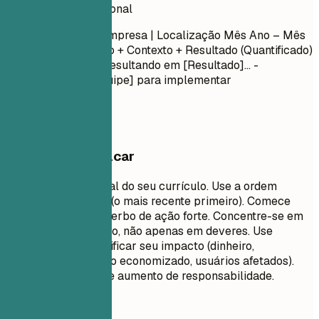
Experiência profissional
Cargo
| Nome da Empresa | Localização
Mês Ano – Mês
Ano
- Verbo de Ação + Contexto + Resultado (Quantificado)
- Liderou [Projeto] resultando em [Resultado]... -
Colaborou com [Equipe] para implementar
[Funcionalidade]...
O que vale destacar
Esta é a parte central do seu currículo. Use a ordem
cronológica inversa (o mais recente primeiro). Comece
cada item com um verbo de ação forte. Concentre-se em
conquistas e impacto, não apenas em deveres. Use
números para quantificar seu impacto (dinheiro,
porcentagens, tempo economizado, usuários afetados).
Mostre progressão e aumento de responsabilidade.