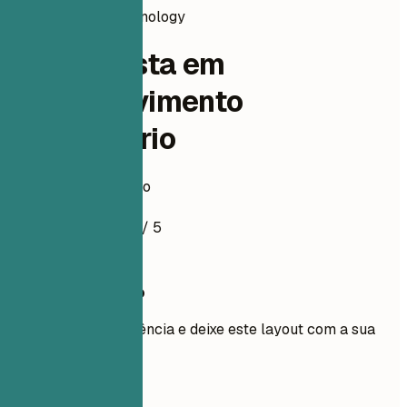
information-technology
Especialista em
Desenvolvimento
Comunitário
Exemplo de currículo
4.5
/ 5
Use este modelo
Adicione sua experiência e deixe este layout com a sua
cara.
Usar modelo