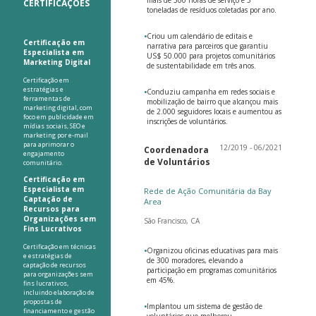
CERTIFICAÇÕES
toneladas de resíduos coletadas por ano.
•
Criou um calendário de editais e
Certificação em
narrativa para parceiros que garantiu
Especialista em
US$ 50.000 para projetos comunitários
Marketing Digital
de sustentabilidade em três anos.
Certificação em
estratégias e
•
Conduziu campanha em redes sociais e
ferramentas de
mobilização de bairro que alcançou mais
marketing digital, com
de 2.000 seguidores locais e aumentou as
foco em publicidade em
inscrições de voluntários.
mídias sociais, SEO e
marketing por e-mail
para aprimorar o
12/2019 - 06/2021
Coordenadora
engajamento
de Voluntários
comunitário.
Certificação em
Especialista em
Rede de Ação Comunitária da Bay
Captação de
Area
Recursos para
Organizações sem
São Francisco, CA
Fins Lucrativos
Certificação em técnicas
•
Organizou oficinas educativas para mais
e estratégias de
de 300 moradores, elevando a
captação de recursos
participação em programas comunitários
para organizações sem
em 45%.
fins lucrativos,
incluindo elaboração de
propostas de
•
Implantou um sistema de gestão de
financiamento e gestão
voluntários que melhorou