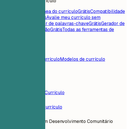
Ferramentas de currículo
Pontuação instantânea do currículo
Grátis
Compatibilidade
currículo-vaga
Grátis
Avalie meu currículo sem
rodeios
Grátis
Extrator de palavras-chave
Grátis
Gerador de
carta de apresentação
Grátis
Todas as ferramentas de
currículo
Conteúdos
Blog
Exemplos de currículo
Modelos de currículo
Entrar
Construtor de Currículo
Exemplos de Currículo
Especialista em Desenvolvimento Comunitário