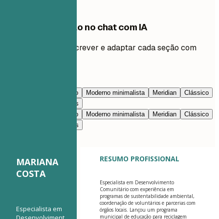
Edite este modelo no chat com IA
Peça à IA para reescrever e adaptar cada seção com
você.
Editar com IA
Azul-marinho
Prestígio
Moderno minimalista
Meridian
Clássico
Moderno limpo
Nimbus
Azul-marinho
Prestígio
Moderno minimalista
Meridian
Clássico
Moderno limpo
Nimbus
RESUMO PROFISSIONAL
MARIANA
COSTA
Especialista em Desenvolvimento
Comunitário com experiência em
programas de sustentabilidade ambiental,
coordenação de voluntários e parcerias com
Especialista em
órgãos locais. Lançou um programa
Desenvolviment
municipal de educação para reciclagem