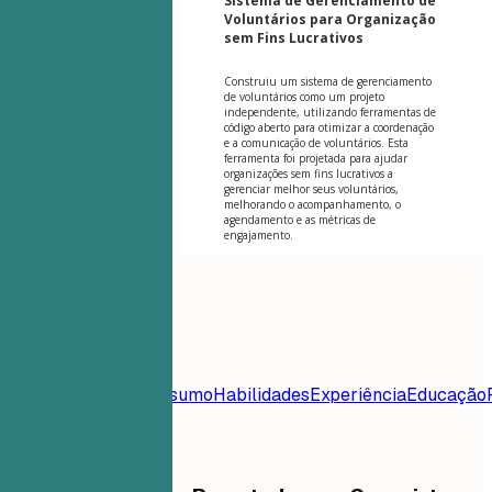
Sistema de Gerenciamento de
Voluntários para Organização
sem Fins Lucrativos
Construiu um sistema de gerenciamento
de voluntários como um projeto
independente, utilizando ferramentas de
código aberto para otimizar a coordenação
e a comunicação de voluntários. Esta
ferramenta foi projetada para ajudar
organizações sem fins lucrativos a
gerenciar melhor seus voluntários,
melhorando o acompanhamento, o
agendamento e as métricas de
engajamento.
Índice
Modelo de
Currículo
Contato
Resumo
Habilidades
Experiência
Educação
Frequentes