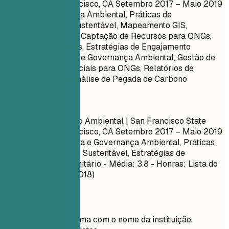
University, San Francisco, CA
Setembro 2017 – Maio 2019
- Disciplinas: Política Ambiental, Práticas de
Desenvolvimento Sustentável, Mapeamento GIS,
Silvicultura Urbana, Captação de Recursos para ONGs,
Redação de Projetos, Estratégias de Engajamento
Comunitário, Direito e Governança Ambiental, Gestão de
Resíduos, Mídias Sociais para ONGs, Relatórios de
Sustentabilidade, Análise de Pegada de Carbono
Faça assim
Mestrado em Gestão Ambiental | San Francisco State
University, San Francisco, CA
Setembro 2017 – Maio 2019
- Disciplinas: Política e Governança Ambiental, Práticas
de Desenvolvimento Sustentável, Estratégias de
Engajamento Comunitário - Média: 3.8 - Honras: Lista do
Reitor (Primavera 2018)
Dicas rápidas
Liste seu diploma com o nome da instituição,