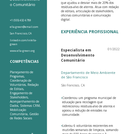
que ajudou a desviar mais de 20% dos
o Comunitário
resíduos-alvo de aterros. Atua com redação
de editais, articulação de stakeholders,
oficinas comunitárias e comunicação
digital.
+1 (555) 432-6789
ella.green@email.com
EXPERIÊNCIA PROFISSIONAL
San Francisco, CA
linkedin.com/in/ella-
green
01/2022
Especialista em
www.ella-green.org
Desenvolvimento
Comunitário
COMPETÊNCIAS
Planejamento de
Departamento de Meio Ambiente
Programas,
de São Francisco
Coordenação de
Voluntários, Redação
São Francisco, CA
de Editais,
Engajamento de
Stakeholders,
•
Coordenou um programa municipal de
Acompanhamento de
educação para reciclagem que
Dados, Sistemas CRM,
redirecionou resíduos-alvo de aterros e
Mobilização
apoiou a redução de emissões na
Comunitária, Gestão
comunidade.
de Redes Sociais
•
Liderou 6 voluntários recorrentes em
mutirões semanais de limpeza, somando
mais de 500 horas de serviço e 3