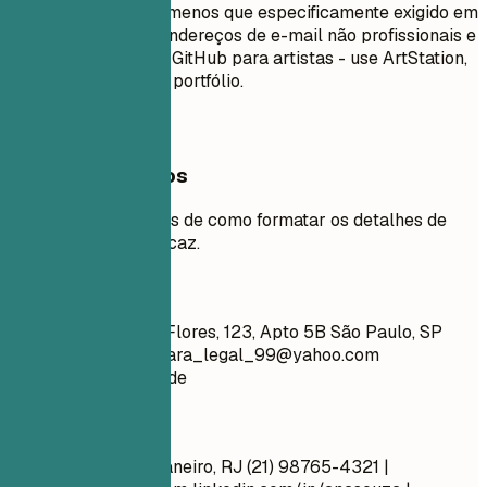
segurança social, a menos que especificamente exigido em
seu país. NÃO use endereços de e-mail não profissionais e
NÃO inclua links do GitHub para artistas - use ArtStation,
Behance ou sites de portfólio.
Exemplos práticos
Veja exemplos claros de como formatar os detalhes de
contato de forma eficaz.
Evite
João Silva Rua das Flores, 123, Apto 5B São Paulo, SP
01000-000
meu_cara_legal_99@yahoo.com
github.com/aliciacode
Faça assim
Ana Souza Rio de Janeiro, RJ (21) 98765-4321 |