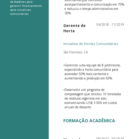
de doadores para
acompanhamento e comunicação em 70%
garantir financiamento
e reduziu o tempo administrativo em
para iniciativas
30%.
comunitárias.
04/2018 - 11/2019
Gerente de
Horta
Iniciativa de Hortas Comunitárias
São Francisco, CA
•
Gerenciei uma equipe de 8 jardineiros,
expandindo a horta comunitária para
acomodar 50% mais canteiros e
aumentando a produção em 60%.
•
Desenvolvi um programa de
compostagem que reciclou 10 toneladas
de resíduos orgânicos em solo,
economizando US$ 5.000 em custos
anuais de descarte.
FORMAÇÃO ACADÊMICA
09/2017 - 05/2019