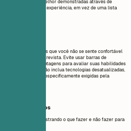
interpessoais são melhor demonstradas através de
tópicos na seção de experiência, em vez de uma lista
pura.
Evite isto
Não liste habilidades que você não se sente confortável
em usar em uma entrevista. Evite usar barras de
progresso ou porcentagens para avaliar suas habilidades
(ex: "Java: 80%"). Não inclua tecnologias desatualizadas,
a menos que sejam especificamente exigidas pela
descrição da vaga.
Exemplos práticos
Exemplo prático mostrando o que fazer e não fazer para
habilidades