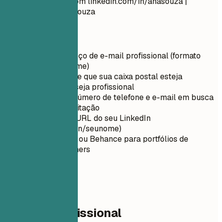
ana.souza@email.com
linkedin.com/in/anasouza |
artstation.com/anasouza
Dicas rápidas
Use um endereço de e-mail profissional (formato
nome.sobrenome)
Certifique-se de que sua caixa postal esteja
configurada e seja profissional
Verifique seu número de telefone e e-mail em busca
de erros de digitação
Personalize a URL do seu LinkedIn
(linkedin.com/in/seunome)
Use ArtStation ou Behance para portfólios de
artistas/designers
02
Resumo profissional