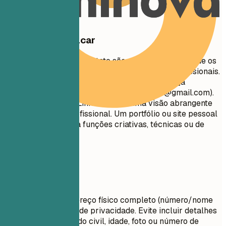
O que vale destacar
Suas informações de contato são a primeira seção que os
recrutadores veem. Mantenha-as concisas e profissionais.
Certifique-se de que seu endereço de e-mail seja
apropriado (por exemplo,
nome.sobrenome@gmail.com
).
Inclua seu perfil do LinkedIn para uma visão abrangente
de sua trajetória profissional. Um portfólio ou site pessoal
é recomendado para funções criativas, técnicas ou de
design.
Evite isto
Não inclua seu endereço físico completo (número/nome
da rua) por motivos de privacidade. Evite incluir detalhes
pessoais como estado civil, idade, foto ou número de