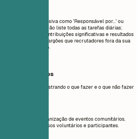
Evite isto
Evite linguagem passiva como 'Responsável por...' ou
'Encarregado de...'. Não liste todas as tarefas diárias;
concentre-se em contribuições significativas e resultados
mensuráveis. Evite jargões que recrutadores fora da sua
área não entenderão.
Exemplos práticos
Exemplo prático mostrando o que fazer e o que não fazer
nas experiências
Evite
Supervisionei a organização de eventos comunitários,
envolvendo numerosos voluntários e participantes.