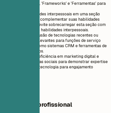
como 'Idiomas', 'Frameworks' e 'Ferramentas' para
clareza.
Inclua habilidades interpessoais em uma seção
separada para complementar suas habilidades
técnicas, mas evite sobrecarregar esta seção com
muitos itens de habilidades interpessoais.
Priorize a inclusão de tecnologias recentes ou
emergentes relevantes para funções de serviço
comunitário, como sistemas CRM e ferramentas de
análise de dados.
Destaque a proficiência em marketing digital e
gestão de mídias sociais para demonstrar expertise
em alavancar tecnologia para engajamento
comunitário.
04
Experiência profissional