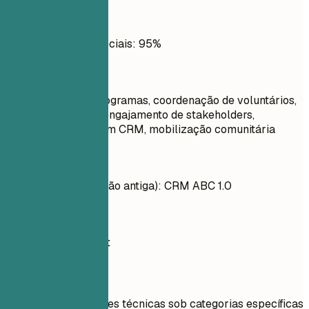
Evite
Gestão de Mídias Sociais: 95%
Faça assim
planejamento de programas, coordenação de voluntários,
redação de editais, engajamento de stakeholders,
acompanhamento em CRM, mobilização comunitária
Evite
Sistemas CRM (versão antiga): CRM ABC 1.0
Faça assim
Salesforce, HubSpot
Dicas rápidas
Liste habilidades técnicas sob categorias específicas