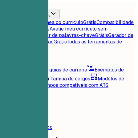
Início
Recursos
Ferramentas de currículo
Pontuação instantânea do currículo
Grátis
Compatibilidade
currículo-vaga
Grátis
Avalie meu currículo sem
rodeios
Grátis
Extrator de palavras-chave
Grátis
Gerador de
carta de apresentação
Grátis
Todas as ferramentas de
currículo
Conteúdos
Blog
Conselhos e guias de carreira
Exemplos de
currículo
Explore por família de cargos
Modelos de
currículo
Layouts limpos compatíveis com ATS
Carregando...
Preços
Entrar
Início
Recursos
Preços