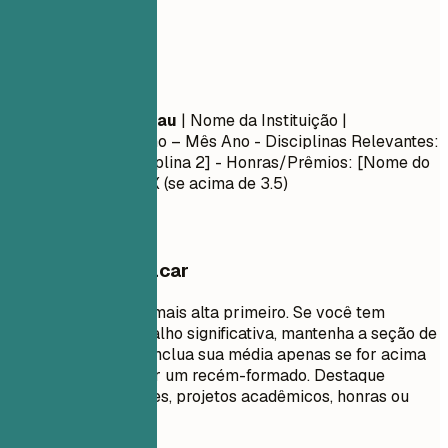
Formação
Formação
Nome do Curso/Grau
| Nome da Instituição |
Localização
Mês Ano – Mês Ano
- Disciplinas Relevantes:
[Disciplina 1], [Disciplina 2] - Honras/Prêmios: [Nome do
Prêmio] - Média: X.X (se acima de 3.5)
O que vale destacar
Liste sua formação mais alta primeiro. Se você tem
experiência de trabalho significativa, mantenha a seção de
educação concisa. Inclua sua média apenas se for acima
de 3.5 ou se você for um recém-formado. Destaque
disciplinas relevantes, projetos acadêmicos, honras ou
cargos de liderança.