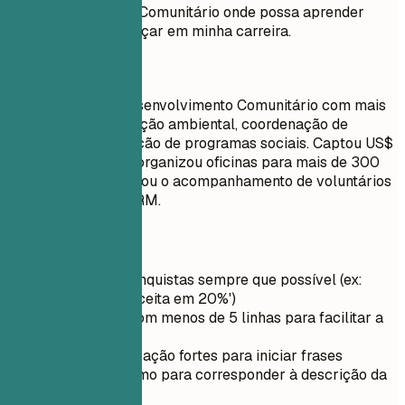
posição de Serviço Comunitário onde possa aprender
coisas novas e avançar em minha carreira.
Faça assim
Especialista em Desenvolvimento Comunitário com mais
de 6 anos em educação ambiental, coordenação de
voluntários e execução de programas sociais. Captou US$
50.000 em editais, organizou oficinas para mais de 300
moradores e melhorou o acompanhamento de voluntários
com um fluxo em CRM.
Dicas rápidas
Quantifique conquistas sempre que possível (ex:
'Aumentei a receita em 20%')
Mantenha-o com menos de 5 linhas para facilitar a
leitura
Use verbos de ação fortes para iniciar frases
Adapte o resumo para corresponder à descrição da
vaga