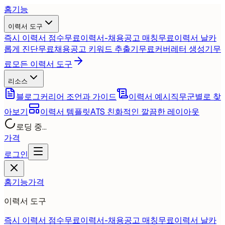
홈
기능
이력서 도구
즉시 이력서 점수
무료
이력서-채용공고 매칭
무료
이력서 날카
롭게 진단
무료
채용공고 키워드 추출기
무료
커버레터 생성기
무
료
모든 이력서 도구
리소스
블로그
커리어 조언과 가이드
이력서 예시
직무군별로 찾
아보기
이력서 템플릿
ATS 친화적인 깔끔한 레이아웃
로딩 중...
가격
로그인
홈
기능
가격
이력서 도구
즉시 이력서 점수
무료
이력서-채용공고 매칭
무료
이력서 날카