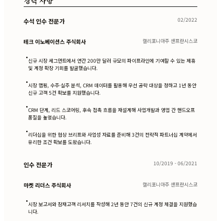
경력 사항
02/2022
수석 인수 전문가
캘리포니아주 샌프란시스코
테크 이노베이션스 주식회사
•
신규 시장 세그먼트에서 연간 200만 달러 규모의 파이프라인에 기여할 수 있는 제휴
및 계정 확장 기회를 발굴했습니다.
•
시장 맵핑, 수주·실주 분석, CRM 데이터를 활용해 우선 공략 대상을 정하고 1년 동안
신규 고객 5건 확보를 지원했습니다.
•
CRM 단계, 리드 스코어링, 후속 접촉 흐름을 재설계해 사업개발과 영업 간 핸드오프
품질을 높였습니다.
•
리더십을 위한 협상 브리프와 사업성 자료를 준비해 3건의 전략적 파트너십 계약에서
유리한 조건 확보를 도왔습니다.
10/2019 - 06/2021
인수 전문가
캘리포니아주 샌프란시스코
마켓 리더스 주식회사
•
시장 보고서와 잠재고객 리서치를 작성해 2년 동안 7건의 신규 계정 체결을 지원했습
니다.