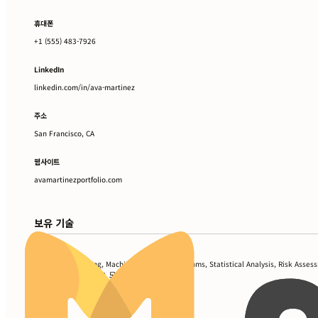
휴대폰
+1 (555) 483-7926
LinkedIn
linkedin.com/in/ava-martinez
주소
San Francisco, CA
웹사이트
avamartinezportfolio.com
보유 기술
Predictive Modeling, Machine Learning Algorithms, Statistical Analysis, Risk Asses
Tools, Python, SQL, R, 모델 검증