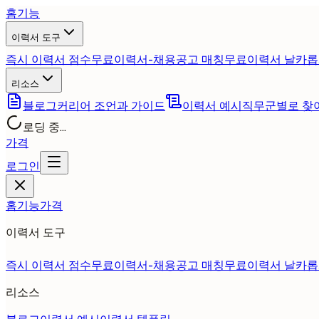
홈
기능
이력서 도구
즉시 이력서 점수
무료
이력서-채용공고 매칭
무료
이력서 날카롭
리소스
블로그
커리어 조언과 가이드
이력서 예시
직무군별로 찾
로딩 중...
가격
로그인
홈
기능
가격
이력서 도구
즉시 이력서 점수
무료
이력서-채용공고 매칭
무료
이력서 날카롭
리소스