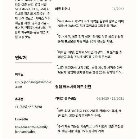
험을 갖춘 신입 영업 사원.
테크 컴퍼니
01/2022
Salesforce, POS, 고객 피
드백을 활용해 제품 추천, 잠
재 고객 팔로업, 서비스 이슈
•
Salesforce 메모와 구매 이력을 활용해 팔로업 이메
해결을 지원. 명확한 커뮤니
일을 개인화하고 잠재 고객과의 재접점을 강화.
케이션, 정확한 거래 처리, 전
환과 재구매를 돕는 영업 지
•
추가 제안, 제품 장점 설명, 관심도 높은 리드 전달을
원 역량 보유.
통해 프로모션 제품 매출 30% 향상을 지원.
•
이메일, 채팅, 전화로 500건 이상의 고객 문의를 처
연락처
리하고 후속 조치가 쉽도록 이슈를 문서화.
•
시즌 프로모션, 매장 자료, 소셜 게시물 제작을 마케
팅팀과 협업해 캠페인 방문 흐름 20% 증가에 기여.
이메일
emily.johnson@example
영업 어소시에이트 인턴
.com
리테일 솔루션즈
06/2020 - 12/2021
휴대폰
+1 (555) 456-7890
•
하루 최대 300건의 POS 거래를 처리하며 결제, 제
품 조회, 교환·반품을 정확히 수행.
LinkedIn
•
주력 제품 기능을 학습하고 고객 니즈에 맞춘 추천으
linkedin.com/in/emily-
로 해당 제품 매출 15% 증가에 기여.
johnson-sales