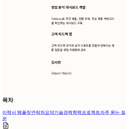
영업 분석 대시보드 개발
Tableau로 주간 매출, 전환 추세, 주요 제품 카테고리
를 확인하는 대시보드 구축.
고객 피드백 앱
고객 피드백 양식과 요약 리포트를 만들어 반복되는 제
품 질문을 영업·지원팀에 공유.
김서연
[object Object]
목차
이력서 템플릿
연락처
요약
기술
경력
학력
프로젝트
자주 묻는 질
문