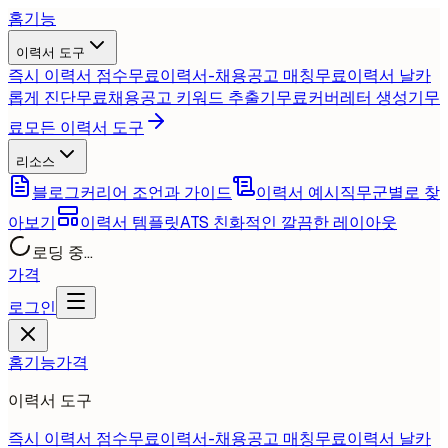
홈
기능
이력서 도구
즉시 이력서 점수
무료
이력서-채용공고 매칭
무료
이력서 날카
롭게 진단
무료
채용공고 키워드 추출기
무료
커버레터 생성기
무
료
모든 이력서 도구
리소스
블로그
커리어 조언과 가이드
이력서 예시
직무군별로 찾
아보기
이력서 템플릿
ATS 친화적인 깔끔한 레이아웃
로딩 중...
가격
로그인
홈
기능
가격
이력서 도구
즉시 이력서 점수
무료
이력서-채용공고 매칭
무료
이력서 날카