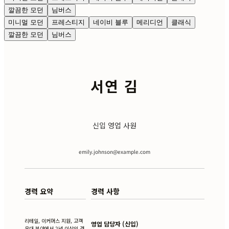
깔끔한 모던
님버스
미니멀 모던
프레스티지
네이비 블루
메리디언
클래식
깔끔한 모던
님버스
서연 김
신입 영업 사원
emily.johnson@example.com
경력 요약
경력 사항
리테일, 이커머스 지원, 고객
영업 담당자 (신입)
응대 분야에서 2년 이상의 경