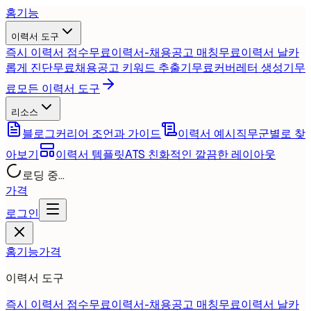
홈
기능
이력서 도구
즉시 이력서 점수
무료
이력서-채용공고 매칭
무료
이력서 날카
롭게 진단
무료
채용공고 키워드 추출기
무료
커버레터 생성기
무
료
모든 이력서 도구
리소스
블로그
커리어 조언과 가이드
이력서 예시
직무군별로 찾
아보기
이력서 템플릿
ATS 친화적인 깔끔한 레이아웃
로딩 중...
가격
로그인
홈
기능
가격
이력서 도구
즉시 이력서 점수
무료
이력서-채용공고 매칭
무료
이력서 날카