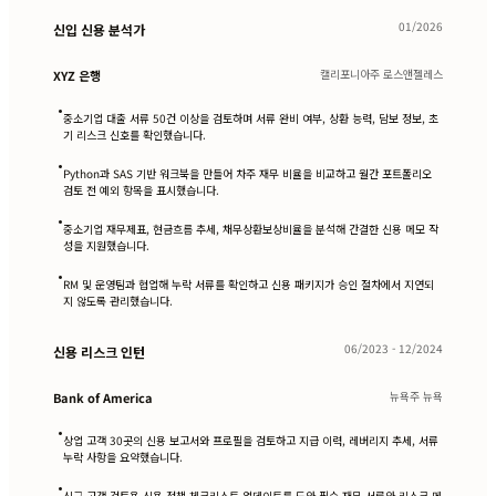
01/2026
신입 신용 분석가
캘리포니아주 로스앤젤레스
XYZ 은행
•
중소기업 대출 서류 50건 이상을 검토하며 서류 완비 여부, 상환 능력, 담보 정보, 초
기 리스크 신호를 확인했습니다.
•
Python과 SAS 기반 워크북을 만들어 차주 재무 비율을 비교하고 월간 포트폴리오
검토 전 예외 항목을 표시했습니다.
•
중소기업 재무제표, 현금흐름 추세, 채무상환보상비율을 분석해 간결한 신용 메모 작
성을 지원했습니다.
•
RM 및 운영팀과 협업해 누락 서류를 확인하고 신용 패키지가 승인 절차에서 지연되
지 않도록 관리했습니다.
06/2023 - 12/2024
신용 리스크 인턴
뉴욕주 뉴욕
Bank of America
•
상업 고객 30곳의 신용 보고서와 프로필을 검토하고 지급 이력, 레버리지 추세, 서류
누락 사항을 요약했습니다.
•
신규 고객 검토용 신용 정책 체크리스트 업데이트를 도와 필수 재무 서류와 리스크 메