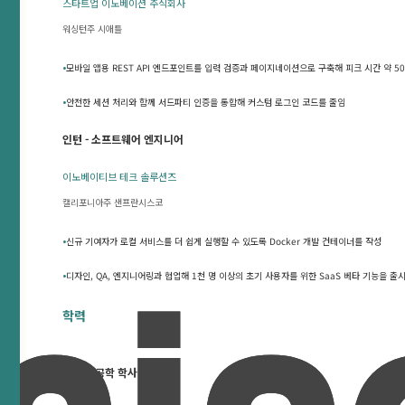
스타트업 이노베이션 주식회사
워싱턴주 시애틀
•
모바일 앱용 REST API 엔드포인트를 입력 검증과 페이지네이션으로 구축해 피크 시간 약 50
•
안전한 세션 처리와 함께 서드파티 인증을 통합해 커스텀 로그인 코드를 줄임
인턴 - 소프트웨어 엔지니어
이노베이티브 테크 솔루션즈
캘리포니아주 샌프란시스코
•
신규 기여자가 로컬 서비스를 더 쉽게 실행할 수 있도록 Docker 개발 컨테이너를 작성
•
디자인, QA, 엔지니어링과 협업해 1천 명 이상의 초기 사용자를 위한 SaaS 베타 기능을 출
학력
컴퓨터 공학 학사