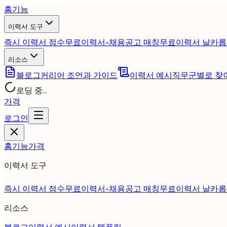
홈
기능
이력서 도구
즉시 이력서 점수
무료
이력서-채용공고 매칭
무료
이력서 날카롭
리소스
블로그
커리어 조언과 가이드
이력서 예시
직무군별로 찾
로딩 중...
가격
로그인
홈
기능
가격
이력서 도구
즉시 이력서 점수
무료
이력서-채용공고 매칭
무료
이력서 날카롭
리소스