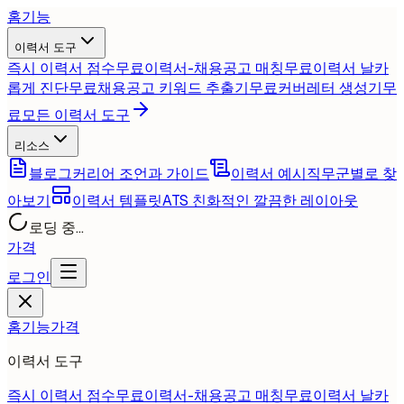
홈
기능
이력서 도구
즉시 이력서 점수
무료
이력서-채용공고 매칭
무료
이력서 날카
롭게 진단
무료
채용공고 키워드 추출기
무료
커버레터 생성기
무
료
모든 이력서 도구
리소스
블로그
커리어 조언과 가이드
이력서 예시
직무군별로 찾
아보기
이력서 템플릿
ATS 친화적인 깔끔한 레이아웃
로딩 중...
가격
로그인
홈
기능
가격
이력서 도구
즉시 이력서 점수
무료
이력서-채용공고 매칭
무료
이력서 날카