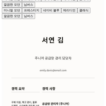
깔끔한 모던
님버스
미니멀 모던
프레스티지
네이비 블루
메리디언
클래식
깔끔한 모던
님버스
서연 김
주니어 공급망 관리 담당자
emily.davis@email.com
경력 요약
경력 사항
구매 지원, 재고 관리, 물류
공급망 관리자 (주니어)
리포팅, 수요예측 업무를 3년