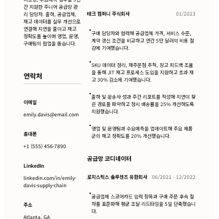
간 지원한 주니어 공급망 관
테크 컴퍼니 주식회사
01/2023
리 담당자. 출하, 공급업체,
재고 데이터를 실무 개선으로
연결해 지연을 줄이고 재고
•
구매 담당자와 협력해 공급업체 가격, 서비스 수준,
정확도를 높이며 영업, 운영,
계약 갱신 조건을 비교하고 연간 5만 달러의 비용 절
구매팀의 협업을 돕습니다.
감에 기여했습니다.
•
SKU 데이터 정리, 재주문점 추적, 창고 피드백 조율
을 통해 JIT 재고 프로세스 도입을 지원하고 초과 재
연락처
고 30% 감소에 기여했습니다.
•
출하 및 운송사 성과 주간 리포트를 작성해 지연이 잦
이메일
은 경로를 파악하고 정시 배송률을 25% 개선하도록
지원했습니다.
emily.davis@email.com
•
영업 및 운영팀과 수요예측을 업데이트해 주요 제품
휴대폰
군의 재고 정확도를 20% 개선했습니다.
+1 (555) 456-7890
공급망 코디네이터
LinkedIn
로지스틱스 솔루션즈 유한회사
06/2021 - 12/2022
linkedin.com/in/emily-
davis-supply-chain
•
공급업체 스코어카드 입력 항목과 구매 주문 후속 절
차를 표준화해 평균 조달 리드타임을 5일 단축했습니
주소
다.
Atlanta, GA