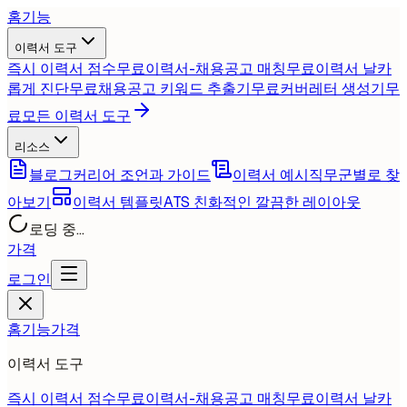
홈
기능
이력서 도구
즉시 이력서 점수
무료
이력서-채용공고 매칭
무료
이력서 날카
롭게 진단
무료
채용공고 키워드 추출기
무료
커버레터 생성기
무
료
모든 이력서 도구
리소스
블로그
커리어 조언과 가이드
이력서 예시
직무군별로 찾
아보기
이력서 템플릿
ATS 친화적인 깔끔한 레이아웃
로딩 중...
가격
로그인
홈
기능
가격
이력서 도구
즉시 이력서 점수
무료
이력서-채용공고 매칭
무료
이력서 날카