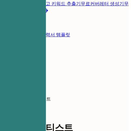
롭게 진단
무료
채용공고 키워드 추출기
무료
커버레터 생성기
무
료
모든 이력서 도구
리소스
블로그
이력서 예시
이력서 템플릿
로그인
이력서 작성기
이력서 예시
신입 3D 아티스트
design-ux
신입 3D 아티스트