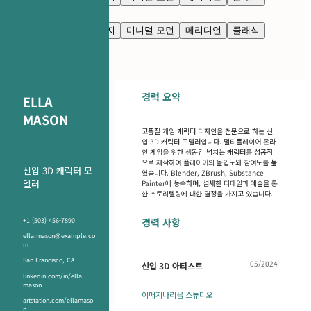
깔끔한 모던
님버스
네이비 블루
프레스티지
미니멀 모던
메리디언
클래식
깔끔한 모던
님버스
경력 요약
ELLA
MASON
고품질 게임 캐릭터 디자인을 전문으로 하는 신
입 3D 캐릭터 모델러입니다. 멀티플레이어 온라
인 게임을 위한 생동감 넘치는 캐릭터를 성공적
으로 제작하여 플레이어의 몰입도와 참여도를 높
신입 3D 캐릭터 모
였습니다. Blender, ZBrush, Substance
델러
Painter에 능숙하며, 섬세한 디테일과 예술을 통
한 스토리텔링에 대한 열정을 가지고 있습니다.
경력 사항
+1 (503) 456-7890
ella.mason@example.co
m
San Francisco, CA
05/2024
신입 3D 아티스트
linkedin.com/in/ella-
mason
이매지나리움 스튜디오
artstation.com/ellamaso
n