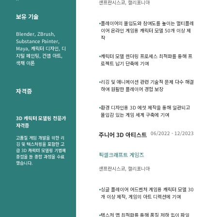
샌프란시스코, 캘리포니아
보유 기술
•
플레이어의 몰입도와 참여도를 높이는 멀티플레
이어 온라인 게임용 캐릭터 모델 50개 이상 제
Blender, ZBrush,
작
Substance Painter,
Maya, 캐릭터 디자인, 디
지털 페인팅, 컨셉 아트,
•
캐릭터 모델 렌더링 프로세스 최적화를 통해 프
색채 이론
로젝트 납기 단축에 기여
•
리깅 및 애니메이션 관련 기술적 문제 다수 해결
하여 원활한 플레이어 경험 보장
자격증
•
환경 디자인용 3D 에셋 제작을 통해 일관되고
몰입감 있는 게임 세계 구축에 기여
3D 캐릭터 모델링 전문가
자격증
06/2022 - 12/2023
주니어 3D 아티스트
고품질 게임 개발을 위한 리
깅 및 텍스처링을 포함한 고
급 3D 캐릭터 모델링 기법에
픽셀크래프트 게임즈
중점을 둔 종합 과정을 수료
했습니다.
샌프란시스코, 캘리포니아
•
싱글 플레이어 어드벤처 게임용 캐릭터 모델 30
개 이상 제작, 게임의 아트 디렉션에 기여
•
텍스처 맵 최적화를 통해 품질 저하 없이 파일