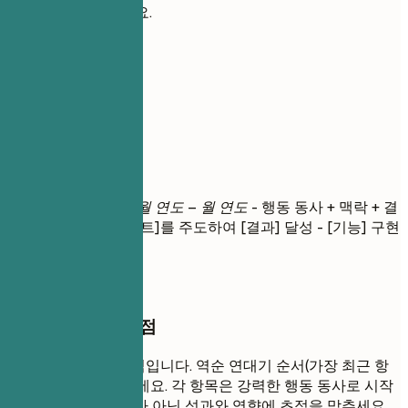
호로 설명하세요.
04
실무 경력
실무 경력
직책
| 회사명 | 위치
월 연도 – 월 연도
- 행동 동사 + 맥락 + 결
과 (정량화) - [프로젝트]를 주도하여 [결과] 달성 - [기능] 구현
을 위해 [팀]과 협업...
작성할 때 꼭 챙길 점
이것이 이력서의 핵심입니다. 역순 연대기 순서(가장 최근 항
목이 먼저)로 작성하세요. 각 항목은 강력한 행동 동사로 시작
하세요. 단순한 업무가 아닌 성과와 영향에 초점을 맞추세요.