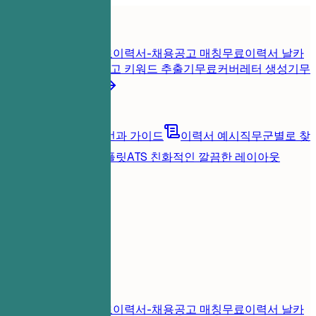
홈
기능
이력서 도구
즉시 이력서 점수
무료
이력서-채용공고 매칭
무료
이력서 날카
롭게 진단
무료
채용공고 키워드 추출기
무료
커버레터 생성기
무
료
모든 이력서 도구
리소스
블로그
커리어 조언과 가이드
이력서 예시
직무군별로 찾
아보기
이력서 템플릿
ATS 친화적인 깔끔한 레이아웃
로딩 중...
가격
로그인
홈
기능
가격
이력서 도구
즉시 이력서 점수
무료
이력서-채용공고 매칭
무료
이력서 날카