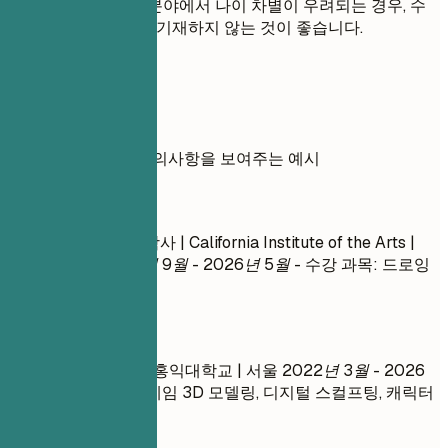
택하세요. 지원하는 분야에서 나이 차별이 우려되는 경우, 수
십 년 전 졸업 날짜는 기재하지 않는 것이 좋습니다.
실전 예시
학력 사항 작성 시 유의사항을 보여주는 예시
좋지 않은 예
캐릭터 애니메이션 학사 | California Institute of the Arts |
Valencia, CA
2018년 9월 - 2026년 5월
- 수강 과목: 드로잉
기초, 회화, 조소
좋은 예
게임그래픽학 학사 | 홍익대학교 | 서울
2022년 3월 - 2026
년 2월
- 관련 과목: 게임 3D 모델링, 디지털 스컬프팅, 캐릭터
리깅, PBR 텍스처링