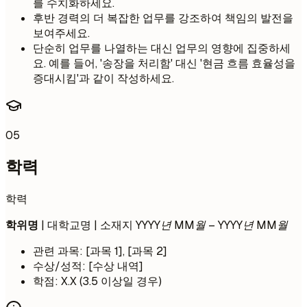
를 수치화하세요.
후반 경력의 더 복잡한 업무를 강조하여 책임의 발전을
보여주세요.
단순히 업무를 나열하는 대신 업무의 영향에 집중하세
요. 예를 들어, '송장을 처리함' 대신 '현금 흐름 효율성을
증대시킴'과 같이 작성하세요.
05
학력
학력
학위명
| 대학교명 | 소재지
YYYY년 MM월 – YYYY년 MM월
관련 과목: [과목 1], [과목 2]
수상/성적: [수상 내역]
학점: X.X (3.5 이상일 경우)