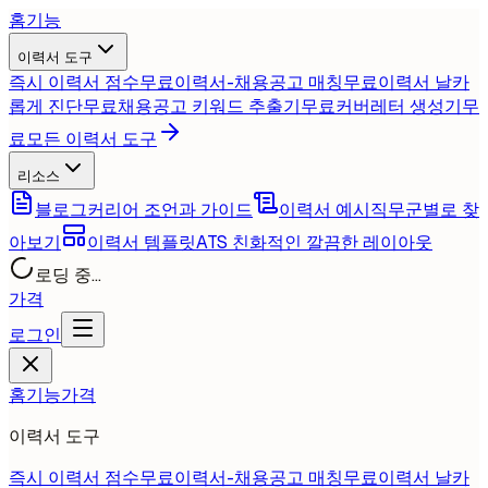
홈
기능
이력서 도구
즉시 이력서 점수
무료
이력서-채용공고 매칭
무료
이력서 날카
롭게 진단
무료
채용공고 키워드 추출기
무료
커버레터 생성기
무
료
모든 이력서 도구
리소스
블로그
커리어 조언과 가이드
이력서 예시
직무군별로 찾
아보기
이력서 템플릿
ATS 친화적인 깔끔한 레이아웃
로딩 중...
가격
로그인
홈
기능
가격
이력서 도구
즉시 이력서 점수
무료
이력서-채용공고 매칭
무료
이력서 날카