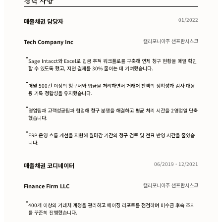
경력 사항
01/2022
매출채권 담당자
캘리포니아주 샌프란시스코
Tech Company Inc
•
Sage Intacct와 Excel로 입금 추적 워크플로를 구축해 연체 청구 현황을 매일 확인
할 수 있도록 했고, 지연 결제를 30% 줄이는 데 기여했습니다.
•
매월 500건 이상의 청구서와 입금을 처리하면서 거래처 잔액의 정확성과 감사 대응
용 기록 정합성을 유지했습니다.
•
영업팀과 고객성공팀과 협업해 청구 분쟁을 해결하고 평균 처리 시간을 2영업일 단축
했습니다.
•
ERP 운영 흐름 개선을 지원해 월마감 기간의 청구 검토 및 전표 반영 시간을 줄였습
니다.
06/2019 - 12/2021
매출채권 코디네이터
캘리포니아주 샌프란시스코
Finance Firm LLC
•
400개 이상의 거래처 계정을 관리하고 에이징 리포트를 점검하며 미수금 후속 조치
를 꾸준히 진행했습니다.