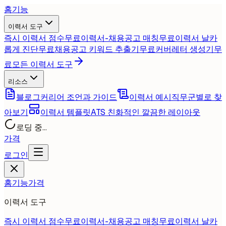
홈
기능
이력서 도구
즉시 이력서 점수
무료
이력서-채용공고 매칭
무료
이력서 날카
롭게 진단
무료
채용공고 키워드 추출기
무료
커버레터 생성기
무
료
모든 이력서 도구
리소스
블로그
커리어 조언과 가이드
이력서 예시
직무군별로 찾
아보기
이력서 템플릿
ATS 친화적인 깔끔한 레이아웃
로딩 중...
가격
로그인
홈
기능
가격
이력서 도구
즉시 이력서 점수
무료
이력서-채용공고 매칭
무료
이력서 날카