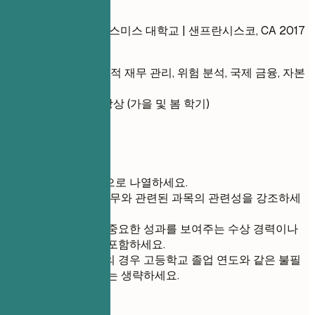
좋은 예
금융학 석사 (MBA) | 스미스 대학교 | 샌프란시스코, CA
2017
년 9월 – 2019년 5월
관련 과목: 전략적 재무 관리, 위험 분석, 국제 금융, 자본
시장
수상/표창: 총장상 (가을 및 봄 학기)
학점: 3.8
간단 팁
학력을 최신순으로 나열하세요.
금융 및 회계 직무와 관련된 과목의 관련성을 강조하세
요.
금융과 관련된 중요한 성과를 보여주는 수상 경력이나
표창이 있다면 포함하세요.
경력직 전문가의 경우 고등학교 졸업 연도와 같은 불필
요한 세부 정보는 생략하세요.