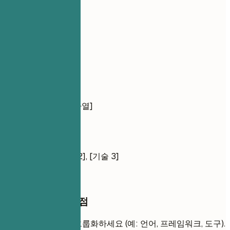
03
핵심 역량
핵심 역량
기술 역량
언어: [나열]
프레임워크: [나열]
도구: [나열]
소프트 스킬
[기술 1], [기술 2], [기술 3]
작성할 때 꼭 챙길 점
기술을 논리적으로 그룹화하세요 (예: 언어, 프레임워크, 도구).