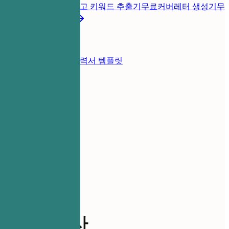
롭게 진단
무료
채용공고 키워드 추출기
무료
커버레터 생성기
무
료
모든 이력서 도구
리소스
블로그
이력서 예시
이력서 템플릿
로그인
이력서 작성기
이력서 예시
재무 부이사
finance
재무 부이사