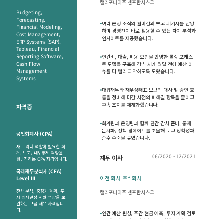
캘리포니아주 샌프란시스코
Budgeting,
Forecasting,
•
여러 운영 조직의 월마감과 보고 패키지를 담당
Financial Modeling,
하며 경영진이 바로 활용할 수 있는 차이 분석과
Cost Management,
인사이트를 제공했습니다.
ERP Systems (SAP),
Tableau, Financial
Reporting Software,
•
인건비, 매출, 비용 요인을 반영한 롤링 포캐스
Cash Flow
트 모델을 구축해 각 부서가 월말 전에 예산 이
Management
슈를 더 빨리 파악하도록 도왔습니다.
Systems
•
매입채무와 재무상태표 보고의 대사 및 승인 흐
름을 정비해 마감 시점의 미해결 항목을 줄이고
후속 조치를 체계화했습니다.
자격증
•
회계팀과 운영팀과 함께 연간 감사 준비, 통제
문서화, 정책 업데이트를 조율해 보고 정확성과
공인회계사 (CPA)
준수 수준을 높였습니다.
재무 리더 역할에 필요한 회
계, 보고, 내부통제 역량을
06/2020 - 12/2021
재무 이사
뒷받침하는 CPA 자격입니다.
국제재무분석사 (CFA)
이전 회사 주식회사
Level III
전략 분석, 중장기 계획, 투
캘리포니아주 샌프란시스코
자 의사결정 지원 역량을 보
완하는 고급 재무 자격입니
다.
•
연간 예산 편성, 주간 현금 예측, 투자 계획 검토