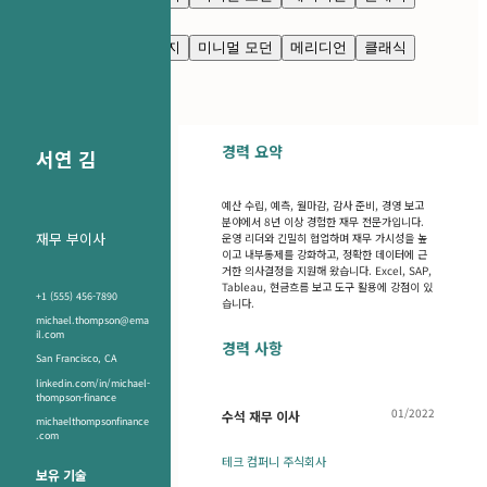
깔끔한 모던
님버스
네이비 블루
프레스티지
미니멀 모던
메리디언
클래식
깔끔한 모던
님버스
경력 요약
서연 김
예산 수립, 예측, 월마감, 감사 준비, 경영 보고
분야에서 8년 이상 경험한 재무 전문가입니다.
재무 부이사
운영 리더와 긴밀히 협업하며 재무 가시성을 높
이고 내부통제를 강화하고, 정확한 데이터에 근
거한 의사결정을 지원해 왔습니다. Excel, SAP,
Tableau, 현금흐름 보고 도구 활용에 강점이 있
+1 (555) 456-7890
습니다.
michael.thompson@ema
il.com
경력 사항
San Francisco, CA
linkedin.com/in/michael-
thompson-finance
01/2022
수석 재무 이사
michaelthompsonfinance
.com
테크 컴퍼니 주식회사
보유 기술