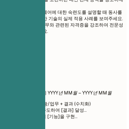
요.
도구나 소프트웨어에 대한 숙련도를 설명할 때 동사를
사용하여 이러한 기술의 실제 적용 사례를 보여주세요.
재무 및 회계 직무와 관련된 자격증을 강조하여 전문성
을 부각시키세요.
04
실무 경력
실무 경력
직책
| 회사명 | 근무지
YYYY년 MM월 – YYYY년 MM월
행동 동사 + 상황/업무 + 결과 (수치화)
[프로젝트]를 주도하여 [결과] 달성...
[팀]과 협력하여 [기능]을 구현...