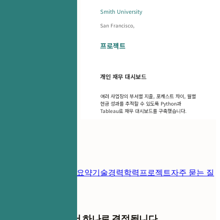
Smith University
San Francisco,
프로젝트
개인 재무 대시보드
여러 사업장의 부서별 지출, 포캐스트 차이, 월별
현금 성과를 추적할 수 있도록 Python과
Tableau로 재무 대시보드를 구축했습니다.
목차
이력서 템플릿
연락처
요약
기술
경력
학력
프로젝트
자주 묻는 질
문
다음 면접은 이력서 하나로 결정됩니다