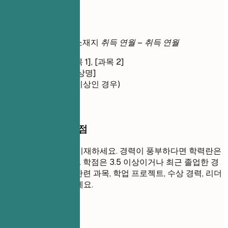
학력
학위명
| 대학교명 | 소재지
취득 연월 – 취득 연월
관련 과목: [과목 1], [과목 2]
수상/표창: [수상명]
학점: X.X (3.5 이상인 경우)
작성할 때 꼭 챙길 점
가장 높은 학력부터 기재하세요. 경력이 풍부하다면 학력란은
간결하게 유지하세요. 학점은 3.5 이상이거나 최근 졸업한 경
우에만 포함하세요. 관련 과목, 학업 프로젝트, 수상 경력, 리더
십 역할 등을 강조하세요.