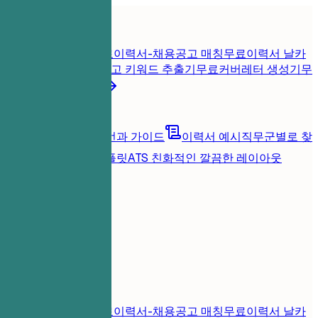
홈
기능
이력서 도구
즉시 이력서 점수
무료
이력서-채용공고 매칭
무료
이력서 날카
롭게 진단
무료
채용공고 키워드 추출기
무료
커버레터 생성기
무
료
모든 이력서 도구
리소스
블로그
커리어 조언과 가이드
이력서 예시
직무군별로 찾
아보기
이력서 템플릿
ATS 친화적인 깔끔한 레이아웃
로딩 중...
가격
로그인
홈
기능
가격
이력서 도구
즉시 이력서 점수
무료
이력서-채용공고 매칭
무료
이력서 날카