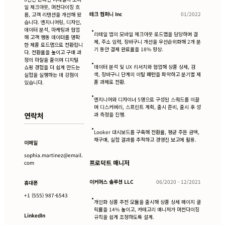
일 체크아웃, 머천다이징 흐
테크 컴퍼니 Inc
01/2022
름, 고객 리텐션을 개선해 왔
습니다. 엔지니어링, 디자인,
데이터 분석, 마케팅과 협업
•
리테일 앱의 모바일 체크아웃 로드맵을 담당하며 결
해 고객 행동 데이터를 명확
제, 주소 입력, 장바구니 개선을 우선순위화해 2개 분
한 제품 로드맵으로 전환합니
기 동안 결제 완료율을 18% 향상.
다. 전환율을 높이고 구매 과
정의 마찰을 줄이며 디지털
•
데이터 분석 및 UX 리서치와 협업해 상품 상세, 검
쇼핑 경험을 더 쉽게 만드는
색, 장바구니 단계의 이탈 패턴을 파악하고 분기별 제
실험을 실행하는 데 강점이
품 과제로 전환.
있습니다.
•
엔지니어와 디자이너 5명으로 구성된 스쿼드를 이끌
며 디스커버리, 스프린트 계획, 출시 준비, 출시 후 성
연락처
과 측정을 진행.
•
Looker 대시보드를 구축해 전환율, 평균 주문 금액,
재구매, 실험 결과를 추적하고 경영진 보고에 활용.
이메일
sophia.martinez@email.
프로덕트 매니저
com
이커머스 솔루션 LLC
06/2020 - 12/2021
휴대폰
+1 (555) 987-6543
•
개인화 상품 추천 모듈을 출시해 상품 상세 페이지 클
릭률을 14% 높이고, 카테고리 매니저가 머천다이징
LinkedIn
규칙을 쉽게 조정하도록 설계.