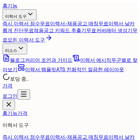
홈
기능
이력서 도구
즉시 이력서 점수
무료
이력서-채용공고 매칭
무료
이력서 날카
롭게 진단
무료
채용공고 키워드 추출기
무료
커버레터 생성기
무
료
모든 이력서 도구
리소스
블로그
커리어 조언과 가이드
이력서 예시
직무군별로 찾
아보기
이력서 템플릿
ATS 친화적인 깔끔한 레이아웃
로딩 중...
가격
로그인
홈
기능
가격
이력서 도구
즉시 이력서 점수
무료
이력서-채용공고 매칭
무료
이력서 날카