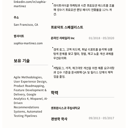
linkedin.com/in/sophia-
•
라이프사이클 마케팅과 시즌 프로모션 테스트를 조율
martinez
해 성수기 프로모션 랜딩 페이지 전환율을 12% 개
선.
주소
San Francisco, CA
프로덕트 스페셜리스트
웹사이트
온라인 리테일러 Inc
01/2018 - 05/2020
sophia-martinez.com
•
검색 로그, 고객 피드백, 퍼널 리포트를 분석해 상품
탐색 문제를 찾고 필터, 정렬, 재고 노출 개선 과제를
우선순위화.
보유 기술
•
카탈로그, 가격, 체크아웃 개선을 위한 제품 요구사항
과 인수 기준을 문서화해 QA 및 릴리스 단계의 재작
업을 줄임.
Agile Methodologies,
User Experience Design,
Product Roadmapping,
Feature Development &
학력
Delivery, Google
Analytics 4, Mixpanel, AI-
Driven
Recommendations
샌프란시스코 주립대학교
Systems, Automated
Testing Pipelines
09/2013 - 05/2017
경영학 학사