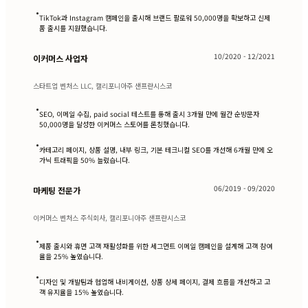
•
TikTok과 Instagram 캠페인을 출시해 브랜드 팔로워 50,000명을 확보하고 신제
품 출시를 지원했습니다.
10/2020 - 12/2021
이커머스 사업자
스타트업 벤처스 LLC, 캘리포니아주 샌프란시스코
•
SEO, 이메일 수집, paid social 테스트를 통해 출시 3개월 만에 월간 순방문자
50,000명을 달성한 이커머스 스토어를 론칭했습니다.
•
카테고리 페이지, 상품 설명, 내부 링크, 기본 테크니컬 SEO를 개선해 6개월 만에 오
가닉 트래픽을 50% 늘렸습니다.
06/2019 - 09/2020
마케팅 전문가
이커머스 벤처스 주식회사, 캘리포니아주 샌프란시스코
•
제품 출시와 휴면 고객 재활성화를 위한 세그먼트 이메일 캠페인을 설계해 고객 참여
율을 25% 높였습니다.
•
디자인 및 개발팀과 협업해 내비게이션, 상품 상세 페이지, 결제 흐름을 개선하고 고
객 유지율을 15% 높였습니다.