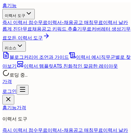
홈
기능
이력서 도구
즉시 이력서 점수
무료
이력서-채용공고 매칭
무료
이력서 날카
롭게 진단
무료
채용공고 키워드 추출기
무료
커버레터 생성기
무
료
모든 이력서 도구
리소스
블로그
커리어 조언과 가이드
이력서 예시
직무군별로 찾
아보기
이력서 템플릿
ATS 친화적인 깔끔한 레이아웃
로딩 중...
가격
로그인
홈
기능
가격
이력서 도구
즉시 이력서 점수
무료
이력서-채용공고 매칭
무료
이력서 날카