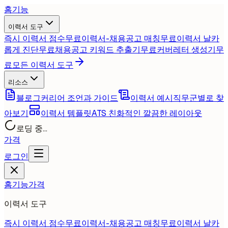
홈
기능
이력서 도구
즉시 이력서 점수
무료
이력서-채용공고 매칭
무료
이력서 날카
롭게 진단
무료
채용공고 키워드 추출기
무료
커버레터 생성기
무
료
모든 이력서 도구
리소스
블로그
커리어 조언과 가이드
이력서 예시
직무군별로 찾
아보기
이력서 템플릿
ATS 친화적인 깔끔한 레이아웃
로딩 중...
가격
로그인
홈
기능
가격
이력서 도구
즉시 이력서 점수
무료
이력서-채용공고 매칭
무료
이력서 날카