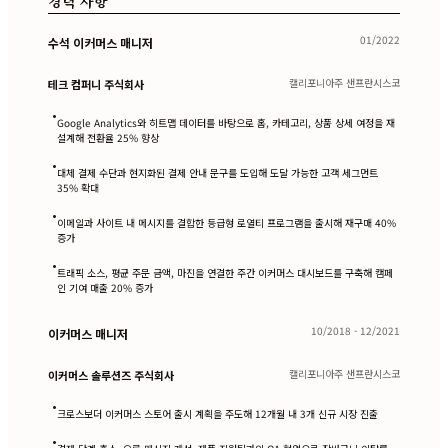
경력 사항
01/2022
수석 이커머스 매니저
캘리포니아주 샌프란시스코
테크 컴퍼니 주식회사
•
Google Analytics와 히트맵 데이터를 바탕으로 홈, 카테고리, 상품 상세 여정을 재
설계해 전환율 25% 향상
•
대체 결제 수단과 현지화된 결제 안내 문구를 도입해 도달 가능한 고객 세그먼트
35% 확대
•
이메일과 사이트 내 메시지를 결합한 등급형 로열티 프로그램을 출시해 재구매 40%
증가
•
트래픽 소스, 평균 주문 금액, 마진을 연결한 주간 이커머스 대시보드를 구축해 캠페
인 기여 매출 20% 증가
10/2018 - 12/2021
이커머스 매니저
캘리포니아주 샌프란시스코
이커머스 솔루션즈 주식회사
•
크로스보더 이커머스 스토어 출시 계획을 주도해 12개월 내 3개 신규 시장 진출
•