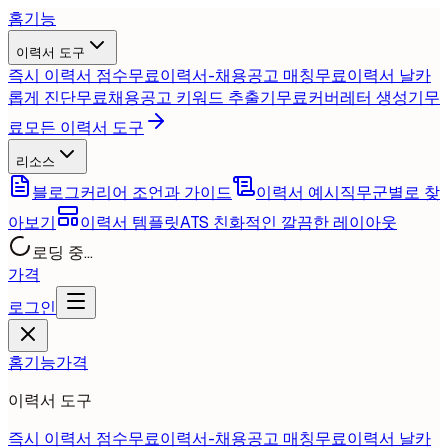
홈
기능
이력서 도구
즉시 이력서 점수
무료
이력서-채용공고 매칭
무료
이력서 날카
롭게 진단
무료
채용공고 키워드 추출기
무료
커버레터 생성기
무
료
모든 이력서 도구
리소스
블로그
커리어 조언과 가이드
이력서 예시
직무군별로 찾
아보기
이력서 템플릿
ATS 친화적인 깔끔한 레이아웃
로딩 중...
가격
로그인
홈
기능
가격
이력서 도구
즉시 이력서 점수
무료
이력서-채용공고 매칭
무료
이력서 날카