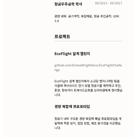
09/2013 - 05/2017
항공우주공학 학사
관련 과목: 공기역학, 복합재료, 항공 추진공학. GPA:
3.8
프로젝트
EcoFlight 설계 챌린지
github.com/EmmaWrightAero/EcoFlightChalle
nge
EcoFlight 설계 챌린지에서 소규모 엔지니어링 팀을
이끌며 하이브리드 전기 모델 항공기를 제작하고 추진,
중량, 항속거리 트레이드오프를 심사위원에게 정리했습
니다.
경량 복합재 프로토타입
항공기 내부 구조용 경량 복합재 패널 프로토타입을 개
발하며 적층 방식, 접합 방법, 제조 용이성을 비교했습
니다.