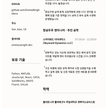
뢰성을 30% 높였습니다.
GitHub
•
github.com/EmmaWrigh
흡입구와 날개-동체 상호작용에 대한 CFD 연구를 수
tAero
행해 모델 기준 항력을 5% 낮추고 후속 설계 수정에
반영했습니다.
주소
San Jose, CA
항공우주 엔지니어 - 추진 공학
웹사이트
스카이워드 다이내믹스
07/2018 - 12/2019
(Skyward Dynamics LLC)
emmacwright.dev
•
반복적인 성능 이슈에 대응하는 엔진 제어 로직 업데
이트를 개발해 정비 트러블슈팅 시간을 25% 단축했
보유 기술
습니다.
•
구조 부품에 대한 응력 해석과 시험 상관분석을 수행
하고 설계 검토 및 인증 자료용 안전 여유를 문서화했
Python, MATLAB,
습니다.
JavaScript, React, CATIA,
SolidWorks, ANSYS
Fluent, GitLab
학력
캘리포니아 폴리테크닉 주립대학교 샌루이스오비스포