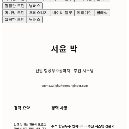
깔끔한 모던
님버스
미니멀 모던
프레스티지
네이비 블루
메리디언
클래식
깔끔한 모던
님버스
서윤 박
선임 항공우주공학자 | 추진 시스템
emma.wright@aeroengineer.com
경력 요약
경력 사항
민간 및 방산 항공기 프로그
수석 항공우주 엔지니어 - 추진 시스템 전문가
램에서 추진 통합, 기체 구조,