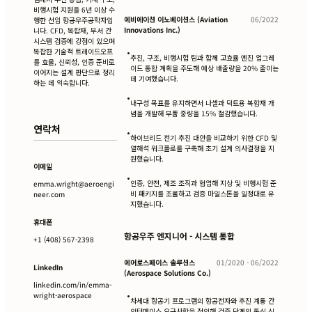
비행시험 지원을 6년 이상 수
에비에이션 이노베이션스 (Aviation
06/2022
행한 선임 항공우주공학자입
Innovations Inc.)
니다. CFD, 복합재, 부서 간
시스템 검증에 강점이 있으며
복잡한 기술적 트레이드오프
•
추진, 구조, 비행시험 팀과 함께 고효율 엔진 업그레
를 효율, 신뢰성, 인증 준비로
이드 통합 계획을 주도해 예상 배출량을 20% 줄이는
이어지는 설계 판단으로 정리
데 기여했습니다.
하는 데 익숙합니다.
•
내구성 목표를 유지하면서 나셀과 덕트용 복합재 개
념을 개발해 부품 중량을 15% 절감했습니다.
연락처
•
하이브리드 전기 추진 대안을 비교하기 위한 CFD 및
열해석 워크플로를 구축해 초기 설계 의사결정을 지
원했습니다.
이메일
•
인증, 안전, 제조 조직과 협업해 지상 및 비행시험 준
emma.wright@aeroengi
비 패키지를 조율하고 검증 마일스톤을 일정대로 유
neer.com
지했습니다.
휴대폰
항공우주 엔지니어 - 시스템 통합
+1 (408) 567-2398
에어로스페이스 솔루션스
01/2020 - 06/2022
LinkedIn
(Aerospace Solutions Co.)
linkedin.com/in/emma-
•
wright-aerospace
차세대 항공기 프로그램의 항공전자와 추진 계통 간
인터페이스 요구사항을 정의해 검증 단계의 통신 신