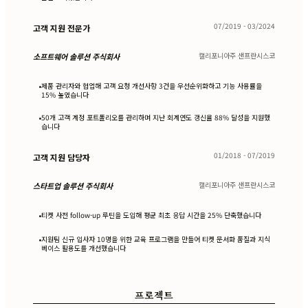
07/2019 - 03/2024
고객 지원 전문가
캘리포니아주 샌프란시스코
소프트웨어 솔루션 주식회사
제품 관리자와 협업해 고객 요청 개선사항 3건을 우선순위화하고 기능 사용률을
•
15% 높였습니다
50개 고객 계정 포트폴리오를 관리하며 지난 회계연도 갱신율 88% 달성을 지원했
•
습니다
01/2018 - 07/2019
고객 지원 담당자
캘리포니아주 샌프란시스코
스타트업 솔루션 주식회사
티켓 사전 follow-up 루틴을 도입해 평균 최초 응답 시간을 25% 단축했습니다
•
지원팀 신규 입사자 10명을 위한 교육 프로그램을 만들어 티켓 문서화 품질과 지식
•
베이스 활용도를 개선했습니다
프로젝트