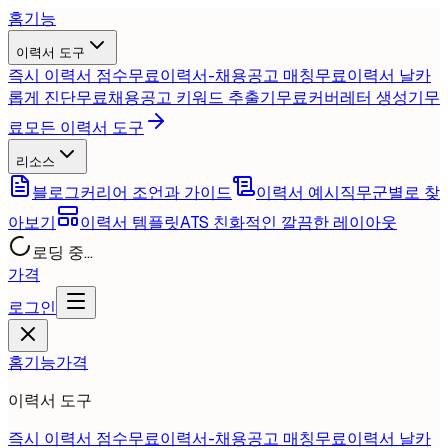
홈
기능
이력서 도구
즉시 이력서 점수
무료
이력서-채용공고 매칭
무료
이력서 날카
롭게 진단
무료
채용공고 키워드 추출기
무료
커버레터 생성기
무
료
모든 이력서 도구
리소스
블로그
커리어 조언과 가이드
이력서 예시
직무군별로 찾
아보기
이력서 템플릿
ATS 친화적인 깔끔한 레이아웃
로딩 중...
가격
로그인
홈
기능
가격
이력서 도구
즉시 이력서 점수
무료
이력서-채용공고 매칭
무료
이력서 날카