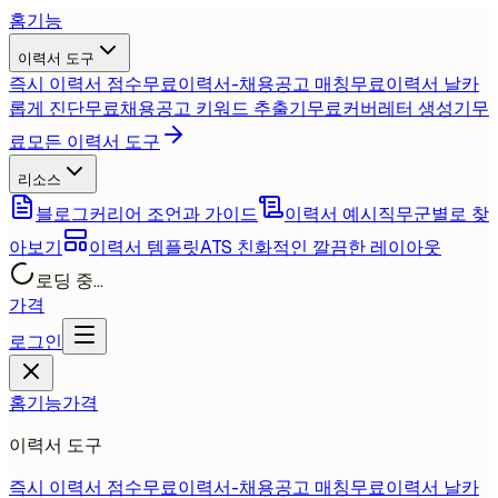
홈
기능
이력서 도구
즉시 이력서 점수
무료
이력서-채용공고 매칭
무료
이력서 날카
롭게 진단
무료
채용공고 키워드 추출기
무료
커버레터 생성기
무
료
모든 이력서 도구
리소스
블로그
커리어 조언과 가이드
이력서 예시
직무군별로 찾
아보기
이력서 템플릿
ATS 친화적인 깔끔한 레이아웃
로딩 중...
가격
로그인
홈
기능
가격
이력서 도구
즉시 이력서 점수
무료
이력서-채용공고 매칭
무료
이력서 날카