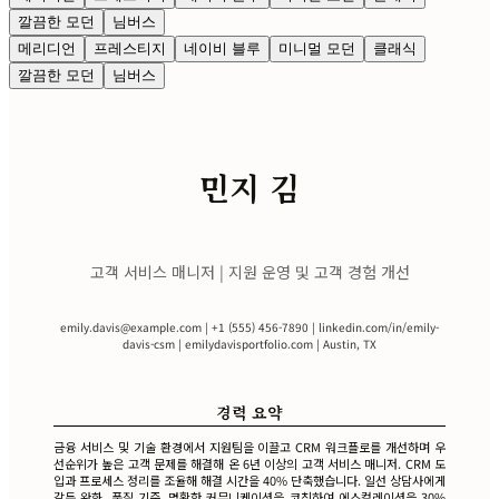
깔끔한 모던
님버스
메리디언
프레스티지
네이비 블루
미니멀 모던
클래식
깔끔한 모던
님버스
민지 김
고객 서비스 매니저 | 지원 운영 및 고객 경험 개선
emily.davis@example.com
| +1 (555) 456-7890 | linkedin.com/in/emily-
davis-csm | emilydavisportfolio.com | Austin, TX
경력 요약
금융 서비스 및 기술 환경에서 지원팀을 이끌고 CRM 워크플로를 개선하며 우
선순위가 높은 고객 문제를 해결해 온 6년 이상의 고객 서비스 매니저. CRM 도
입과 프로세스 정리를 조율해 해결 시간을 40% 단축했습니다. 일선 상담사에게
갈등 완화, 품질 기준, 명확한 커뮤니케이션을 코칭하여 에스컬레이션을 30%