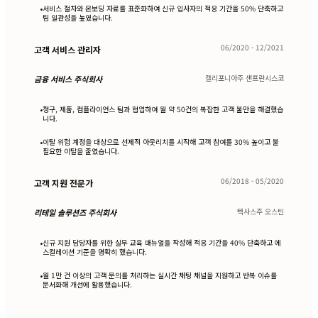
서비스 절차와 온보딩 자료를 표준화하여 신규 입사자의 적응 기간을 50% 단축하고
•
팀 일관성을 높였습니다.
06/2020 - 12/2021
고객 서비스 관리자
캘리포니아주 샌프란시스코
금융 서비스 주식회사
청구, 제품, 컴플라이언스 팀과 협업하여 월 약 50건의 복잡한 고객 불만을 해결했습
•
니다.
이탈 위험 계정을 대상으로 선제적 아웃리치를 시작해 고객 참여를 30% 높이고 불
•
필요한 이탈을 줄였습니다.
06/2018 - 05/2020
고객 지원 전문가
텍사스주 오스틴
리테일 솔루션즈 주식회사
신규 지원 담당자를 위한 실무 교육 매뉴얼을 작성해 적응 기간을 40% 단축하고 에
•
스컬레이션 기준을 명확히 했습니다.
월 1만 건 이상의 고객 문의를 처리하는 실시간 채팅 채널을 지원하고 반복 이슈를
•
문서화해 개선에 활용했습니다.