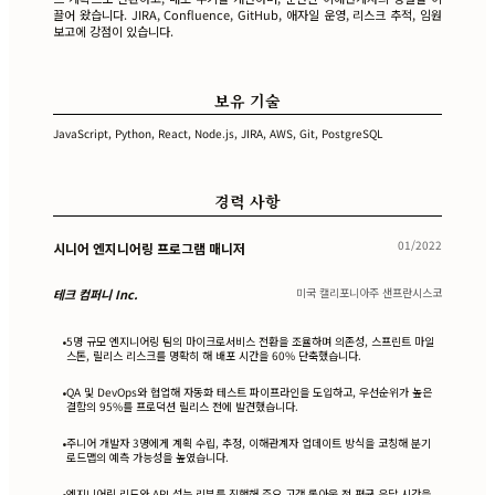
끌어 왔습니다. JIRA, Confluence, GitHub, 애자일 운영, 리스크 추적, 임원
보고에 강점이 있습니다.
보유 기술
JavaScript, Python, React, Node.js, JIRA, AWS, Git, PostgreSQL
경력 사항
01/2022
시니어 엔지니어링 프로그램 매니저
미국 캘리포니아주 샌프란시스코
테크 컴퍼니 Inc.
5명 규모 엔지니어링 팀의 마이크로서비스 전환을 조율하며 의존성, 스프린트 마일
•
스톤, 릴리스 리스크를 명확히 해 배포 시간을 60% 단축했습니다.
QA 및 DevOps와 협업해 자동화 테스트 파이프라인을 도입하고, 우선순위가 높은
•
결함의 95%를 프로덕션 릴리스 전에 발견했습니다.
주니어 개발자 3명에게 계획 수립, 추정, 이해관계자 업데이트 방식을 코칭해 분기
•
로드맵의 예측 가능성을 높였습니다.
엔지니어링 리드와 API 성능 리뷰를 진행해 주요 고객 롤아웃 전 평균 응답 시간을
•