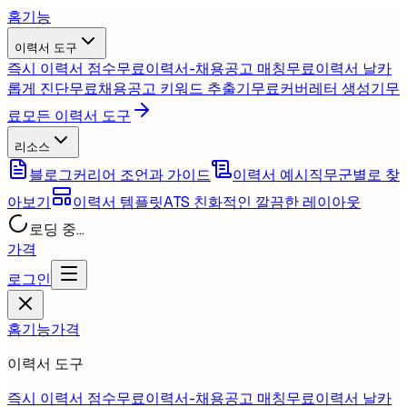
홈
기능
이력서 도구
즉시 이력서 점수
무료
이력서-채용공고 매칭
무료
이력서 날카
롭게 진단
무료
채용공고 키워드 추출기
무료
커버레터 생성기
무
료
모든 이력서 도구
리소스
블로그
커리어 조언과 가이드
이력서 예시
직무군별로 찾
아보기
이력서 템플릿
ATS 친화적인 깔끔한 레이아웃
로딩 중...
가격
로그인
홈
기능
가격
이력서 도구
즉시 이력서 점수
무료
이력서-채용공고 매칭
무료
이력서 날카