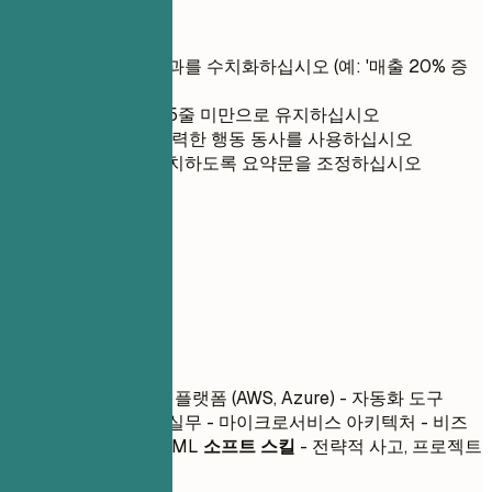
간단 팁
가능한 경우 성과를 수치화하십시오 (예: '매출 20% 증
가')
가독성을 위해 5줄 미만으로 유지하십시오
문장 시작 시 강력한 행동 동사를 사용하십시오
직무 설명과 일치하도록 요약문을 조정하십시오
03
핵심 역량
핵심 역량
기술 역량
- 클라우드 플랫폼 (AWS, Azure) - 자동화 도구
(Ansible) - DevOps 실무 - 마이크로서비스 아키텍처 - 비즈
니스 분석을 위한 AI/ML
소프트 스킬
- 전략적 사고, 프로젝트
관리, 리더십