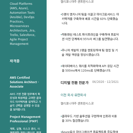
캘리포니아주 샌프란시스코
Cloud Platforms
(AWS, Azure),
Automation Tools
•
5명의 엔지니어 팀을 이끌고 마이크로서비스 아
(Ansible), DevOps
키텍처를 구축하여 배포 시간을 60% 단축했습
Practices,
니다.
Microservices
Architecture, Jira,
•
자동화된 테스트 파이프라인을 구축하여 프로덕
Trello, Salesforce,
션 이전 단계에서 95%의 버그를 발견했습니다.
Agile Project
Management
•
주니어 개발자 3명을 멘토링하여 팀 협업 및 기
술 개발 역량을 향상시켰습니다.
자격증
•
데이터베이스 쿼리를 최적화하여 API 응답 시간
을 500ms에서 120ms로 단축했습니다.
AWS Certified
06/2020 - 12/2021
Solutions Architect -
디지털 전환 전문가
Associate
AWS 기반 전환 업무에서 확
이전 회사 유한회사
장성과 복원력을 고려한 클라
우드 아키텍처를 설계하고 기
캘리포니아주 샌프란시스코
술적 선택을 설명할 수 있음
을 보여줍니다.
•
클라우드 기반 솔루션을 구현하여 인프라 비용
Project Management
을 30% 절감했습니다.
Professional (PMP)
계획, 실행, 리스크 관리, 이
•
Azure로의 마이그레이션 프로젝트를 주도하여
해관계자 커뮤니케이션, 변경