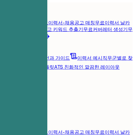
홈
기능
이력서 도구
즉시 이력서 점수
무료
이력서-채용공고 매칭
무료
이력서 날카
롭게 진단
무료
채용공고 키워드 추출기
무료
커버레터 생성기
무
료
모든 이력서 도구
리소스
블로그
커리어 조언과 가이드
이력서 예시
직무군별로 찾
아보기
이력서 템플릿
ATS 친화적인 깔끔한 레이아웃
로딩 중...
가격
로그인
홈
기능
가격
이력서 도구
즉시 이력서 점수
무료
이력서-채용공고 매칭
무료
이력서 날카