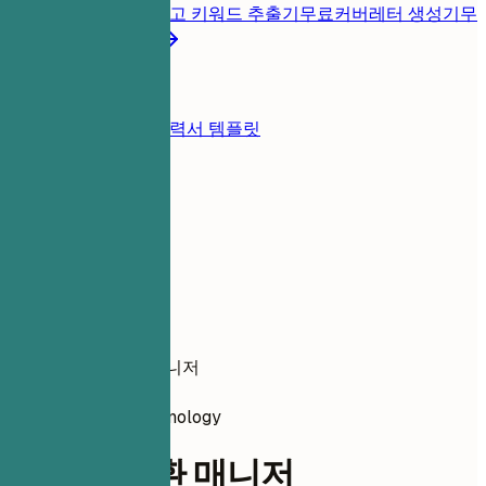
롭게 진단
무료
채용공고 키워드 추출기
무료
커버레터 생성기
무
료
모든 이력서 도구
리소스
블로그
이력서 예시
이력서 템플릿
로그인
이력서 작성기
이력서 예시
디지털 전환 매니저
information-technology
디지털 전환 매니저