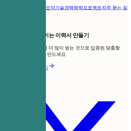
이력서 템플릿
연락처
요약
기술
경력
학력
프로젝트
자주 묻는 질
문
채용률을 60% 높이는 이력서 만들기
몇 분 만에 면접을 6배 더 많이 받는 것으로 입증된 맞춤형
ATS 친화적 이력서를 만드세요.
더 나은 이력서 만들기
이 템플릿 공유