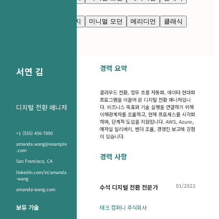
깔끔한 모던
님버스
네이비 블루
프레스티지
미니멀 모던
메리디언
클래식
깔끔한 모던
님버스
경력 요약
서연 김
클라우드 전환, 업무 흐름 자동화, 데이터 현대화
프로그램을 이끌어 온 디지털 전환 매니저입니
디지털 전환 매니저
다. 비즈니스 목표와 기술 실행을 연결하기 위해
이해관계자를 조율하고, 현재 프로세스를 시각화
하며, 단계적 도입을 지원합니다. AWS, Azure,
애자일 딜리버리, 벤더 조율, 경영진 보고에 강점
+1 (555) 456-7890
이 있습니다.
amanda.wang@example
.com
경력 사항
San Francisco, CA
linkedin.com/in/amanda
-wang
01/2022
수석 디지털 전환 전문가
amanda-wang.com
보유 기술
테크 컴퍼니 주식회사