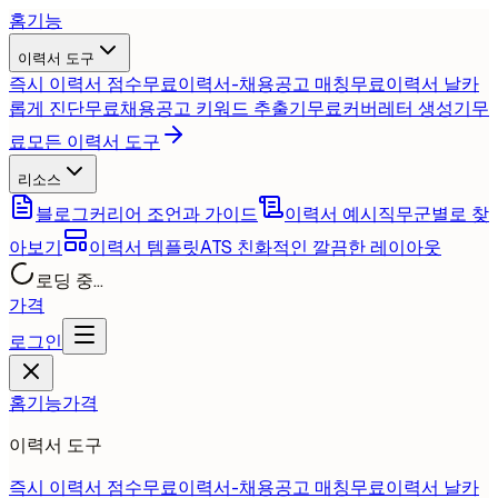
홈
기능
이력서 도구
즉시 이력서 점수
무료
이력서-채용공고 매칭
무료
이력서 날카
롭게 진단
무료
채용공고 키워드 추출기
무료
커버레터 생성기
무
료
모든 이력서 도구
리소스
블로그
커리어 조언과 가이드
이력서 예시
직무군별로 찾
아보기
이력서 템플릿
ATS 친화적인 깔끔한 레이아웃
로딩 중...
가격
로그인
홈
기능
가격
이력서 도구
즉시 이력서 점수
무료
이력서-채용공고 매칭
무료
이력서 날카