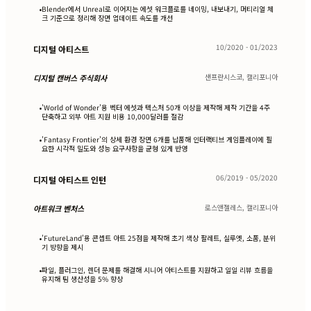
Blender에서 Unreal로 이어지는 에셋 워크플로를 네이밍, 내보내기, 머티리얼 체
•
크 기준으로 정리해 장면 업데이트 속도를 개선
10/2020 - 01/2023
디지털 아티스트
샌프란시스코, 캘리포니아
디지털 캔버스 주식회사
'World of Wonder'용 벡터 에셋과 텍스처 50개 이상을 제작해 제작 기간을 4주
•
단축하고 외부 아트 지원 비용 10,000달러를 절감
'Fantasy Frontier'의 상세 환경 장면 6개를 납품해 인터랙티브 게임플레이에 필
•
요한 시각적 밀도와 성능 요구사항을 균형 있게 반영
06/2019 - 05/2020
디지털 아티스트 인턴
로스앤젤레스, 캘리포니아
아트워크 벤처스
'FutureLand'용 콘셉트 아트 25점을 제작해 초기 색상 팔레트, 실루엣, 소품, 분위
•
기 방향을 제시
파일, 플러그인, 렌더 문제를 해결해 시니어 아티스트를 지원하고 일일 리뷰 흐름을
•
유지해 팀 생산성을 5% 향상