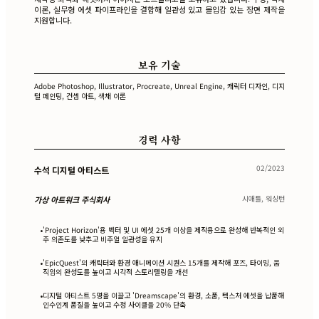
이론, 실무형 에셋 파이프라인을 결합해 일관성 있고 몰입감 있는 장면 제작을
지원합니다.
보유 기술
Adobe Photoshop, Illustrator, Procreate, Unreal Engine, 캐릭터 디자인, 디지
털 페인팅, 컨셉 아트, 색채 이론
경력 사항
02/2023
수석 디지털 아티스트
시애틀, 워싱턴
가상 아트워크 주식회사
'Project Horizon'용 벡터 및 UI 에셋 25개 이상을 제작용으로 완성해 반복적인 외
•
주 의존도를 낮추고 비주얼 일관성을 유지
'EpicQuest'의 캐릭터와 환경 애니메이션 시퀀스 15개를 제작해 포즈, 타이밍, 움
•
직임의 완성도를 높이고 시각적 스토리텔링을 개선
디지털 아티스트 5명을 이끌고 'Dreamscape'의 환경, 소품, 텍스처 에셋을 납품해
•
인수인계 품질을 높이고 수정 사이클을 20% 단축