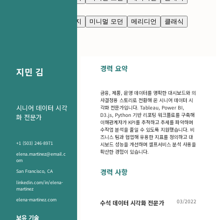
깔끔한 모던
님버스
네이비 블루
프레스티지
미니멀 모던
메리디언
클래식
깔끔한 모던
님버스
경력 요약
지민 김
금융, 제품, 운영 데이터를 명확한 대시보드와 의
사결정용 스토리로 전환해 온 시니어 데이터 시
시니어 데이터 시각
각화 전문가입니다. Tableau, Power BI,
D3.js, Python 기반 리포팅 워크플로를 구축해
화 전문가
이해관계자가 KPI를 추적하고 추세를 파악하며
수작업 분석을 줄일 수 있도록 지원했습니다. 비
즈니스 팀과 협업해 유용한 지표를 정의하고 대
+1 (503) 246-8971
시보드 성능을 개선하며 셀프서비스 분석 사용을
확산한 경험이 있습니다.
elena.martinez@email.c
om
경력 사항
San Francisco, CA
linkedin.com/in/elena-
martinez
elena-martinez.com
03/2022
수석 데이터 시각화 전문가
보유 기술