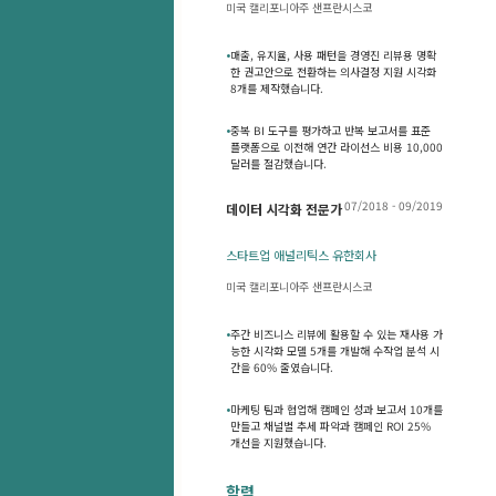
미국 캘리포니아주 샌프란시스코
•
매출, 유지율, 사용 패턴을 경영진 리뷰용 명확
한 권고안으로 전환하는 의사결정 지원 시각화
8개를 제작했습니다.
•
중복 BI 도구를 평가하고 반복 보고서를 표준
플랫폼으로 이전해 연간 라이선스 비용 10,000
달러를 절감했습니다.
07/2018 - 09/2019
데이터 시각화 전문가
스타트업 애널리틱스 유한회사
미국 캘리포니아주 샌프란시스코
•
주간 비즈니스 리뷰에 활용할 수 있는 재사용 가
능한 시각화 모델 5개를 개발해 수작업 분석 시
간을 60% 줄였습니다.
•
마케팅 팀과 협업해 캠페인 성과 보고서 10개를
만들고 채널별 추세 파악과 캠페인 ROI 25%
개선을 지원했습니다.
학력