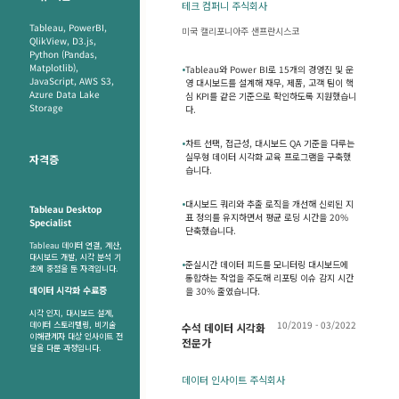
테크 컴퍼니 주식회사
Tableau, PowerBI,
미국 캘리포니아주 샌프란시스코
QlikView, D3.js,
Python (Pandas,
Matplotlib),
•
Tableau와 Power BI로 15개의 경영진 및 운
JavaScript, AWS S3,
영 대시보드를 설계해 재무, 제품, 고객 팀이 핵
Azure Data Lake
심 KPI를 같은 기준으로 확인하도록 지원했습니
Storage
다.
•
차트 선택, 접근성, 대시보드 QA 기준을 다루는
실무형 데이터 시각화 교육 프로그램을 구축했
자격증
습니다.
•
대시보드 쿼리와 추출 로직을 개선해 신뢰된 지
Tableau Desktop
표 정의를 유지하면서 평균 로딩 시간을 20%
Specialist
단축했습니다.
Tableau 데이터 연결, 계산,
대시보드 개발, 시각 분석 기
•
준실시간 데이터 피드를 모니터링 대시보드에
초에 중점을 둔 자격입니다.
통합하는 작업을 주도해 리포팅 이슈 감지 시간
데이터 시각화 수료증
을 30% 줄였습니다.
시각 인지, 대시보드 설계,
10/2019 - 03/2022
데이터 스토리텔링, 비기술
수석 데이터 시각화
이해관계자 대상 인사이트 전
전문가
달을 다룬 과정입니다.
데이터 인사이트 주식회사