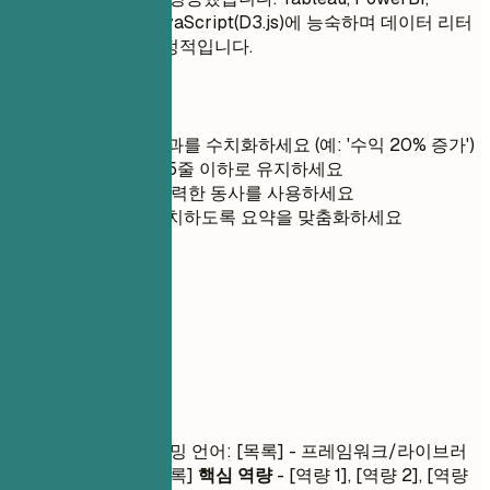
Python(Pandas), JavaScript(D3.js)에 능숙하며 데이터 리터
러시 문화 조성에 열정적입니다.
간단 팁
가능한 경우 성과를 수치화하세요 (예: '수익 20% 증가')
가독성을 위해 5줄 이하로 유지하세요
문장 시작 시 강력한 동사를 사용하세요
채용 공고와 일치하도록 요약을 맞춤화하세요
03
핵심 역량
핵심 역량
기술 스택
- 프로그래밍 언어: [목록] - 프레임워크/라이브러
리: [목록] - 도구: [목록]
핵심 역량
- [역량 1], [역량 2], [역량