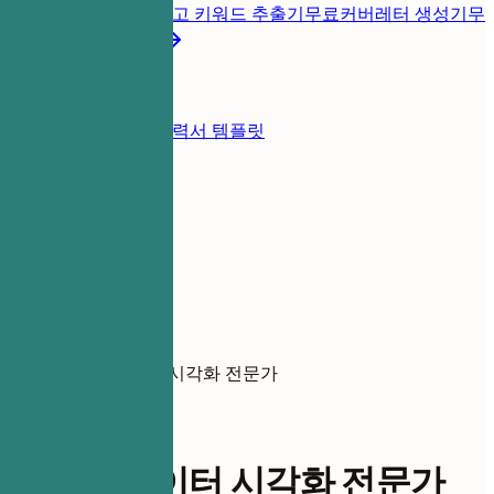
롭게 진단
무료
채용공고 키워드 추출기
무료
커버레터 생성기
무
료
모든 이력서 도구
리소스
블로그
이력서 예시
이력서 템플릿
로그인
이력서 작성기
이력서 예시
시니어 데이터 시각화 전문가
data-analytics
시니어 데이터 시각화 전문가