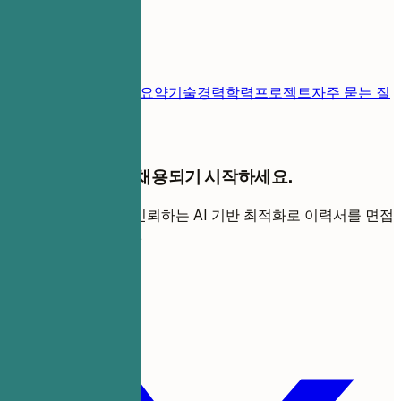
목차
이력서 템플릿
연락처
요약
기술
경력
학력
프로젝트
자주 묻는 질
문
지원을 멈추세요. 채용되기 시작하세요.
전 세계 구직자들이 신뢰하는 AI 기반 최적화로 이력서를 면접
자석으로 변환하세요.
무료로 시작하기
이 템플릿 공유