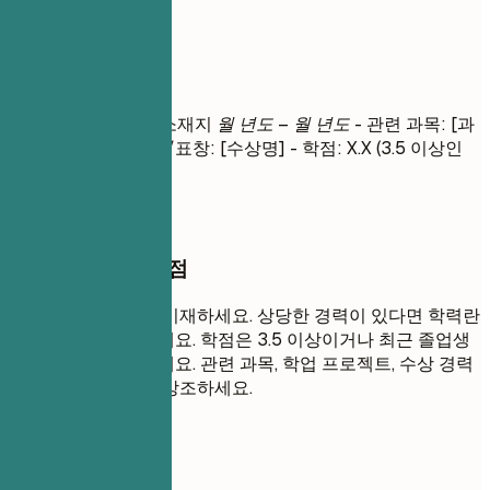
학력
학력
학위명
| 대학교명 | 소재지
월 년도 – 월 년도
- 관련 과목: [과
목 1], [과목 2] - 수상/표창: [수상명] - 학점: X.X (3.5 이상인
경우)
작성할 때 꼭 챙길 점
가장 높은 학력부터 기재하세요. 상당한 경력이 있다면 학력란
은 간결하게 유지하세요. 학점은 3.5 이상이거나 최근 졸업생
인 경우에만 포함하세요. 관련 과목, 학업 프로젝트, 수상 경력
또는 리더십 역할을 강조하세요.
피해야 할 표현