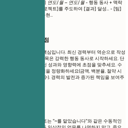
직책
| 회사명 | 근무지
연도/월 – 연도/월
- 행동 동사 + 맥락
+ 결과 (수치화) - [프로젝트]를 주도하여 [결과] 달성... - [팀]
과 협력하여 [기능] 구현...
작성할 때 꼭 챙길 점
이 섹션은 이력서의 핵심입니다. 최신 경력부터 역순으로 작성
하세요(최신순). 각 항목은 강력한 행동 동사로 시작하세요. 단
순한 업무 나열이 아닌 성과와 영향력에 초점을 맞추세요. 수
치를 사용하여 영향력을 정량화하세요(금액, 백분율, 절약 시
간, 영향받은 사용자 수). 경력의 발전과 증가된 책임을 보여주
세요.
피해야 할 표현
"~을 담당했습니다" 또는 "~를 맡았습니다"와 같은 수동적인
표현은 피하세요. 모든 일상적인 업무를 나열하지 말고, 중요