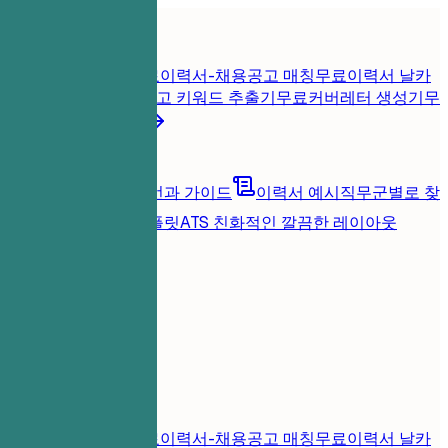
홈
기능
이력서 도구
즉시 이력서 점수
무료
이력서-채용공고 매칭
무료
이력서 날카
롭게 진단
무료
채용공고 키워드 추출기
무료
커버레터 생성기
무
료
모든 이력서 도구
리소스
블로그
커리어 조언과 가이드
이력서 예시
직무군별로 찾
아보기
이력서 템플릿
ATS 친화적인 깔끔한 레이아웃
로딩 중...
가격
로그인
홈
기능
가격
이력서 도구
즉시 이력서 점수
무료
이력서-채용공고 매칭
무료
이력서 날카