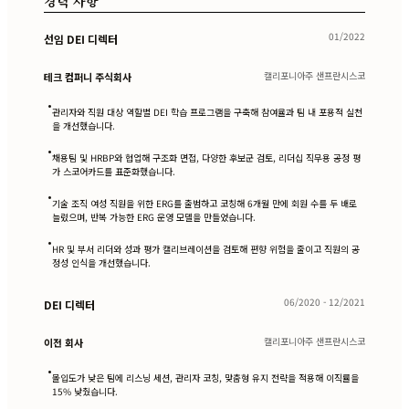
경력 사항
01/2022
선임 DEI 디렉터
캘리포니아주 샌프란시스코
테크 컴퍼니 주식회사
•
관리자와 직원 대상 역할별 DEI 학습 프로그램을 구축해 참여율과 팀 내 포용적 실천
을 개선했습니다.
•
채용팀 및 HRBP와 협업해 구조화 면접, 다양한 후보군 검토, 리더십 직무용 공정 평
가 스코어카드를 표준화했습니다.
•
기술 조직 여성 직원을 위한 ERG를 출범하고 코칭해 6개월 만에 회원 수를 두 배로
늘렸으며, 반복 가능한 ERG 운영 모델을 만들었습니다.
•
HR 및 부서 리더와 성과 평가 캘리브레이션을 검토해 편향 위험을 줄이고 직원의 공
정성 인식을 개선했습니다.
06/2020 - 12/2021
DEI 디렉터
캘리포니아주 샌프란시스코
이전 회사
•
몰입도가 낮은 팀에 리스닝 세션, 관리자 코칭, 맞춤형 유지 전략을 적용해 이직률을
15% 낮췄습니다.