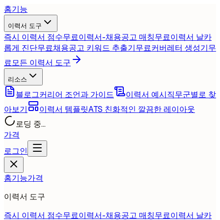
홈
기능
이력서 도구
즉시 이력서 점수
무료
이력서-채용공고 매칭
무료
이력서 날카
롭게 진단
무료
채용공고 키워드 추출기
무료
커버레터 생성기
무
료
모든 이력서 도구
리소스
블로그
커리어 조언과 가이드
이력서 예시
직무군별로 찾
아보기
이력서 템플릿
ATS 친화적인 깔끔한 레이아웃
로딩 중...
가격
로그인
홈
기능
가격
이력서 도구
즉시 이력서 점수
무료
이력서-채용공고 매칭
무료
이력서 날카