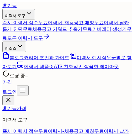
홈
기능
이력서 도구
즉시 이력서 점수
무료
이력서-채용공고 매칭
무료
이력서 날카
롭게 진단
무료
채용공고 키워드 추출기
무료
커버레터 생성기
무
료
모든 이력서 도구
리소스
블로그
커리어 조언과 가이드
이력서 예시
직무군별로 찾
아보기
이력서 템플릿
ATS 친화적인 깔끔한 레이아웃
로딩 중...
가격
로그인
홈
기능
가격
이력서 도구
즉시 이력서 점수
무료
이력서-채용공고 매칭
무료
이력서 날카