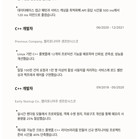
•
데이터베이스 접근 패턴과 서비스 캐싱을 최적화해 API 응답 시간을 500 ms에서
120 ms 미만으로 줄였습니다.
06/2020 - 12/2021
C++ 개발자
Previous Company, 캘리포니아주 샌프란시스코
•
Linux 기반 C++ 플랫폼에 12개의 프로덕션 기능을 배포하여 신뢰성, 관측성, 성능을
개선했습니다.
•
일일 100만 건의 요청과 1만 명 이상의 활성 사용자를 처리하는 서비스에 로드 밸런
싱과 백프레셔 제어를 구현했습니다.
09/2018 - 05/2020
C++ 개발자
Early Startup Co., 캘리포니아주 샌프란시스코
•
실시간 렌더링 모듈에서 프로파일링, 객체 수명 정리, 자료구조 개선을 통해 메모리 사
용량을 25% 절감했습니다.
•
재사용 가능한 크로스 플랫폼 C++ 라이브러리를 만들어 신규 엔지니어링 프로젝트
준비 시간을 40% 단축했습니다.